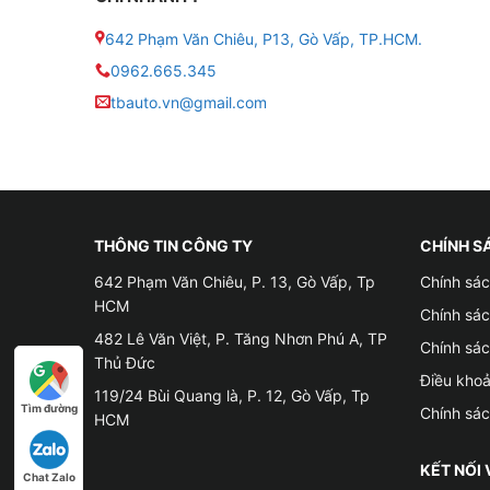
– Côn trùng chui vào trong xe khiến xe bị ô nhi
642 Phạm Văn Chiêu, P13, Gò Vấp, TP.HCM.
0962.665.345
– Lên kính giúp tránh trời mưa nước vào trong x
tbauto.vn@gmail.com
– Sản phẩm cắm jack zin 100% không cắt đấu.
Các tính năng ưu Việt của bộ gập gương lên x
THÔNG TIN CÔNG TY
CHÍNH S
642 Phạm Văn Chiêu, P. 13, Gò Vấp, Tp
Chính sác
HCM
Chính sá
482 Lê Văn Việt, P. Tăng Nhơn Phú A, TP
Chính sá
Thủ Đức
Điều kho
119/24 Bùi Quang là, P. 12, Gò Vấp, Tp
Tìm đường
Chính sá
HCM
KẾT NỐI 
Chat Zalo