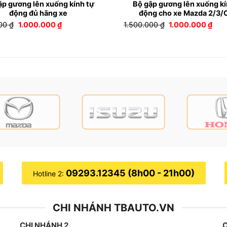
ập gương lên xuống kính tự
Bộ gập gương lên xuống kí
động đủ hãng xe
động cho xe Mazda 2/3/
Giá
Giá
Giá
Giá
000
₫
1.000.000
₫
1.500.000
₫
1.000.000
₫
gốc
hiện
gốc
hiện
là:
tại
là:
tại
1.200.000 ₫.
là:
1.500.000 ₫.
là:
1.000.000 ₫.
1.00
Bộ gập gương lên xuống kính tự động xe Hyundai Accent tại TB Aut
09293.12345 (8h00 - 21h00)
Hotline 2:
p gương giúp bạn tránh va quệt với các xe gây tình trạng g
CHI NHÁNH TBAUTO.VN
 giúp bạn không bị thất lạc đồ đạc trong xe.
CHI NHÁNH 2
C