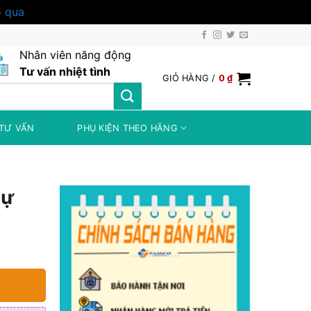
 qua
Nhân viên năng động
Tư vấn nhiệt tình
GIỎ HÀNG /
0
₫
TƯ VẤN
PHỤ KIỆN THEO HÃNG
tự