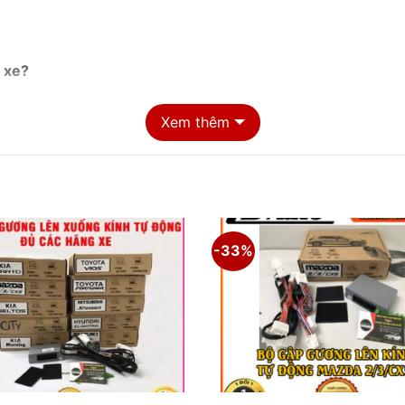
 xe?
Xem thêm
-33%