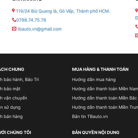
ễm.
119/24 Bùi Quang là, Gò Vấp, Thành phố HCM.
Đ
0798.74.75.76
e.
tbauto.vn@gmail.com
uống kính xe Hyundai Accent
ÁCH CHUNG
MUA HÀNG & THANH TOÁN
h bảo hành, Bảo Trì
Hướng dẫn mua hàng
ch bảo mật
Hướng dẫn thanh toán Miền Na
ch vận chuyển
Hướng dẫn thanh toán Miền Bắc
ản sử dụng
Hướng dẫn thanh toán Miền Tru
ch bán hàng
Bản tin TBauto.vn
VỚI CHÚNG TÔI
BẢN QUYỀN NỘI DUNG