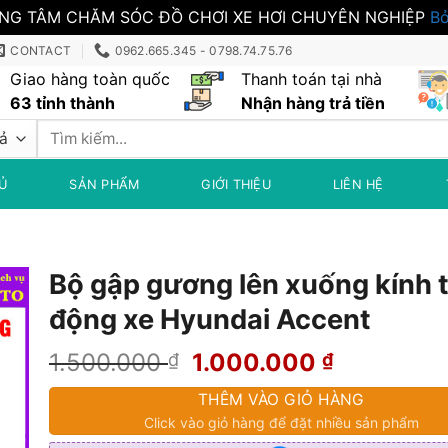
NG TÂM CHĂM SÓC ĐỒ CHƠI XE HƠI CHUYÊN NGHIỆP
Bỏ
CONTACT
0962.665.345 - 0798.74.75.76
Giao hàng toàn quốc
Thanh toán tại nhà
63 tỉnh thành
Nhận hàng trả tiền
Tìm
kiếm:
Ủ
SẢN PHẨM
GIỚI THIỆU
LIÊN HỆ
Bộ gập gương lên xuống kính 
động xe Hyundai Accent
Giá
Giá
1.500.000
1.000.000
₫
₫
gốc
hiện
THÊM VÀO GIỎ HÀNG
là:
tại
Click vào giỏ hàng để đặt nhiều sản phẩm
1.500.000 ₫.
là: