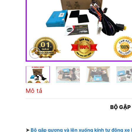
Mô tả
BỘ GẬP
➤
Bộ gập gương và lên xuống kính tự động xe