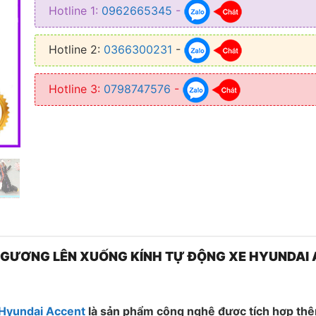
1.000.000
Hotline 1:
0962665345
-
Hotline 2:
0366300231
-
Hotline 3:
0798747576
-
 GƯƠNG LÊN XUỐNG KÍNH TỰ ĐỘNG XE HYUNDAI
 Hyundai Accent
là sản phẩm công nghệ được tích hợp thê