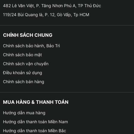
toàn
482 Lê Văn Việt, P. Tăng Nhơn Phú A, TP Thủ Đức
119/24 Bùi Quang là, P. 12, Gò Vấp, Tp HCM
✧ Gương chiếu hậu gập lên xuống và kính sẽ tự động
nâng lên khi xe khóa cửa, tránh tình trạng thất lạc đồ
đạc, tư trang trên xe, trời mưa hoặc các loại côn trùng
CHÍNH SÁCH CHUNG
như chuột, ruồi, muỗi.
Chính sách bảo hành, Bảo Trì
Chính sách bảo mật
Chính sách vận chuyển
Điều khoản sử dụng
Chính sách bán hàng
MUA HÀNG & THANH TOÁN
Hướng dẫn mua hàng
Hướng dẫn thanh toán Miền Nam
Hướng dẫn thanh toán Miền Bắc