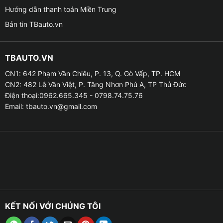
Hướng dẫn thanh toán Miền Trung
Bản tin TBauto.vn
Tính năng bộ gập gương lên xuống kính tự động Kia Morning
TBAUTO.VN
CN1: 642 Phạm Văn Chiêu, P. 13, Q. Gò Vấp, TP. HCM
➥ Hạ kính tự động bằng điều khiển trên ô tô
CN2: 482 Lê Văn Việt, P. Tăng Nhơn Phú A, TP Thủ Đức
Điện thoại:0962.665.345 - 0798.74.75.76
✧ Khi thời tiết xấu, nếu đậu xe dưới trời nắng lâu,
Email:
tbauto.vn@gmail.com
không khí trong xe sẽ trở nên ngột ngạt, bạn không
dám chạy ra xe kéo kính xuống để xe thông gió, vậy
nên bạn cần độ thêm bộ gập gương và lên xuống kính.
✧ Bạn chỉ cần nhấn tổ hợp phím ” mở-khóa-mở ” trên
điều khiển từ xa của ô tô, cửa sổ sẽ tự động hạ xuống
mà bạn không cần phải ra ngoài để lên xe.
➥ Chống kẹt cửa
KẾT NỐI VỚI CHÚNG TÔI