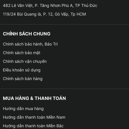
nhập khẩu trực tiếp tại nhà máy sản xuất linh kiện và
482 Lê Văn Việt, P. Tăng Nhơn Phú A, TP Thủ Đức
phụ kiện xe hơi của hãng Honda tại Nhật Bản.
119/24 Bùi Quang là, P. 12, Gò Vấp, Tp HCM
Đặc điểm vượt trội của bộ gập gương lên xuống kính
Honda CRV
CHÍNH SÁCH CHUNG
Chính sách bảo hành, Bảo Trì
Chính sách bảo mật
Chính sách vận chuyển
Điều khoản sử dụng
Chính sách bán hàng
MUA HÀNG & THANH TOÁN
Hướng dẫn mua hàng
Hướng dẫn thanh toán Miền Nam
Hướng dẫn thanh toán Miền Bắc