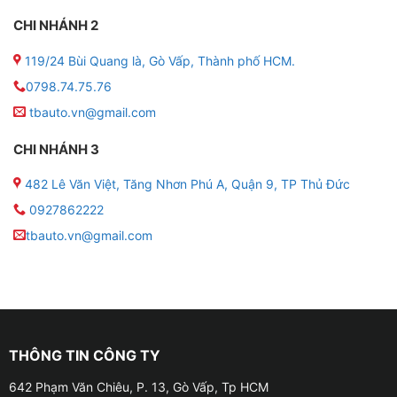
CHI NHÁNH 2
119/24 Bùi Quang là, Gò Vấp, Thành phố HCM.
0798.74.75.76
tbauto.vn@gmail.com
Bộ gập gương lên xuống kính tự động xe Honda CRV 
CHI NHÁNH 3
✤ Gập gương lên kính xe tự động giúp lái xe tiện lợi
482 Lê Văn Việt, Tăng Nhơn Phú A, Quận 9, TP Thủ Đức
hơn khi xe hoạt động.
0927862222
tbauto.vn@gmail.com
✤ Gập gương lên xuống kính ô tô Honda CRV được
làm từ nhựa bọc bên ngoài chắc chắn và hệ thống chíp
vi sử lý bên trong. Đảm bảo cho cho sản phẩm luôn an
toàn và có độ bền sử dụng lâu dài, tránh vỡ, xước…
✤ Kích thước sản phẩm nhỏ gọn, cài đặt trên xe không
THÔNG TIN CÔNG TY
làm ảnh hưởng tới thiết bị khác, cũng như làm không
642 Phạm Văn Chiêu, P. 13, Gò Vấp, Tp HCM
ảnh hưởng đến diện tích xe. Sản phẩm hoàn toàn được