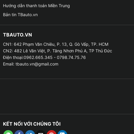
Hướng dẫn thanh toán Miền Trung
Bản tin TBauto.vn
Bộ gập gương lên xuống kính tự động xe Honda CRV không là
chiếu hậu
TBAUTO.VN
CN1: 642 Phạm Văn Chiêu, P. 13, Q. Gò Vấp, TP. HCM
☪ Thiết bị không làm thay đổi thiết kế ban đầu của
CN2: 482 Lê Văn Việt, P. Tăng Nhơn Phú A, TP Thủ Đức
cửa kính và gương chiếu hậu.
Điện thoại:0962.665.345 - 0798.74.75.76
Email:
tbauto.vn@gmail.com
☪ Dẫn truyền tốt nhờ thiết kế chắc chắn của chân jack
cắm.
☪ Gập/mở gương từ xa khi bấm nút “khóa/mở khóa”
trên remote.
☪ Một lần nhấn chạm nhưng đóng được tất cả các cửa
kính và gập gương.
KẾT NỐI VỚI CHÚNG TÔI
☪ Tự động khóa cửa khi đạt tốc độ 15 km/h.