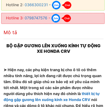
Hotline 2:
0366300231
-
Hotline 3:
0798747576
-
Mô tả
BỘ GẬP GƯƠNG LÊN XUỐNG KÍNH TỰ ĐỘNG
XE HONDA CRV
➤ Hiện nay, các phụ kiện trang bị cho ô tô có thêm
nhiều tính năng, lợi ích đang rất được chú trọng quan
tâm. Điều đó sẽ giúp chủ xe bảo vệ xế yêu của mình
tốt nhất. Một trong số các sản phẩm được nhiều
người dùng yêu thích hiện nay đó chính là
thiết bị tự
động gập gương lên xuống kính xe Honda CRV
nói
riêng và các dòng ô tô khác nói chung. Để hiểu rõ hơn