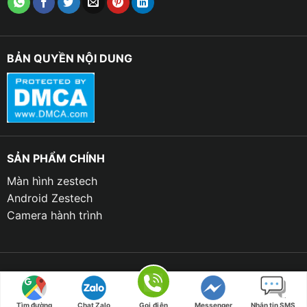
☪ Tự động mở khóa khi dừng khẩn cấp: Điều này sẽ
giúp người tiêu dùng có thể tẩu thoát trong trường
BẢN QUYỀN NỘI DUNG
hợp khẩn cấp.
Tính năng cơ bản của bộ gập gương lên xuống kính
xe Honda CRV
SẢN PHẨM CHÍNH
Màn hình zestech
Android Zestech
Camera hành trình
Copyright 2023 © THANH BÌNH AUTO | Design by TBAUTO.VN
Tìm đường
Chat Zalo
Gọi điện
Messenger
Nhắn tin SMS