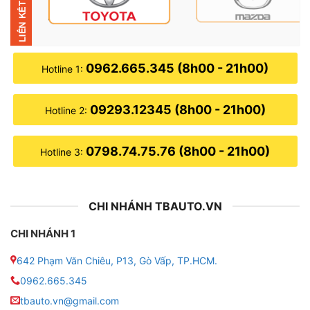
✦ Tuy nhiên khi sử dụng thiết bị gập gương lên kính tự
động. Sự vướng víu bất tiện của gương chiếu hậu sẽ
được giải quyết chỉ với một nút chạm. Chính sự tiện
ích này mà gập gương lên kính được chào đón nồng
0962.665.345 (8h00 - 21h00)
Hotline 1:
nhiệt tại thị trường phụ kiện ở Việt Nam.
Tìm hiểu về sản phẩm gập gương lên xuống kính ô tô
09293.12345 (8h00 - 21h00)
Hotline 2:
Honda CRV
0798.74.75.76 (8h00 - 21h00)
Hotline 3:
CHI NHÁNH TBAUTO.VN
CHI NHÁNH 1
642 Phạm Văn Chiêu, P13, Gò Vấp, TP.HCM.
0962.665.345
tbauto.vn@gmail.com