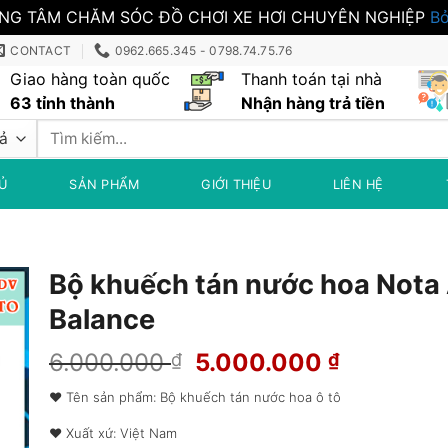
NG TÂM CHĂM SÓC ĐỒ CHƠI XE HƠI CHUYÊN NGHIỆP
Bỏ
CONTACT
0962.665.345 - 0798.74.75.76
Giao hàng toàn quốc
Thanh toán tại nhà
63 tỉnh thành
Nhận hàng trả tiền
Tìm
kiếm:
Ủ
SẢN PHẨM
GIỚI THIỆU
LIÊN HỆ
Bộ khuếch tán nước hoa Nota 
Balance
Giá
Giá
6.000.000
5.000.000
₫
₫
gốc
hiện
❤ Tên sản phẩm: Bộ khuếch tán nước hoa ô tô
là:
tại
6.000.000 ₫.
là:
❤ Xuất xứ: Việt Nam