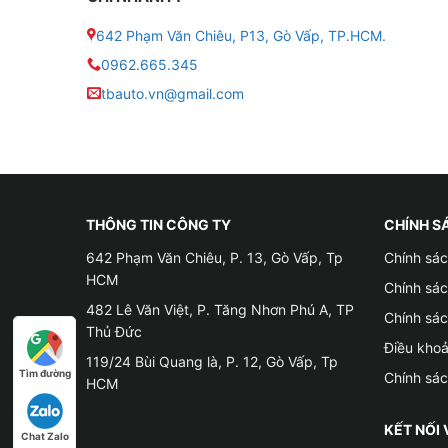
✔
DOWNTOWN MOOD:
Hương nước hoa gợi c
642 Phạm Văn Chiêu, P13, Gò Vấp, TP.HCM.
0962.665.345
✔
NIGHTLIFE MOOD:
Hương nước hoa lịch thi
tbauto.vn@gmail.com
✔
SPORT MOOD:
Hương nước hoa mát mẻ, thể
✔
FREESIDE MOOD:
Hương ngọt ngào tinh khiế
✔
PACIFIC MOOD:
Hương gỗ, tinh dầu và mùi 
THÔNG TIN CÔNG TY
CHÍNH S
642 Phạm Văn Chiêu, P. 13, Gò Vấp, Tp
Chính sác
✔
MAYBACH:
Hương gỗ trầm hương cùng quả 
HCM
Chính sá
482 Lê Văn Việt, P. Tăng Nhơn Phú A, TP
Chính sá
Thủ Đức
Điều kho
119/24 Bùi Quang là, P. 12, Gò Vấp, Tp
Tìm đường
Chính sá
HCM
KẾT NỐI 
Chat Zalo