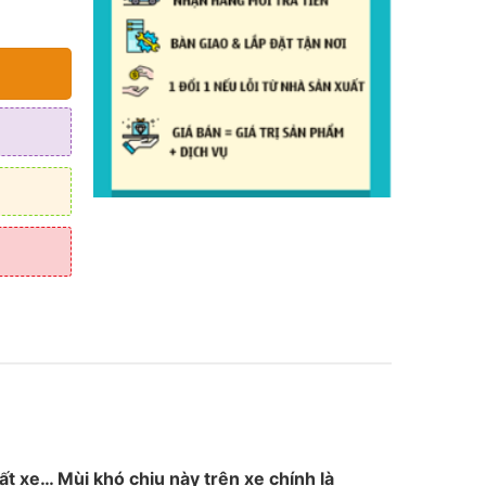
0 ₫.
ất xe… Mùi khó chịu này trên xe chính là