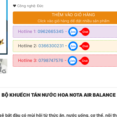
5.000.00
❤ Công nghệ: Đức
THÊM VÀO GIỎ HÀNG
❤ Tình trạng: Mới 100%
Click vào giỏ hàng để đặt nhiều sản phẩm
❤ Dung tích: 30ml
Hotline 1:
0962665345
-
❤ Thời gian sử dụng: 4 – 5 tháng
Hotline 2:
0366300231
-
Hotline 3:
0798747576
-
BỘ KHUẾCH TÁN NƯỚC HOA NOTA AIR BALANCE
ẽ bắt đầu có mùi hôi từ thức ăn, nước uống, cơ thể, nội th