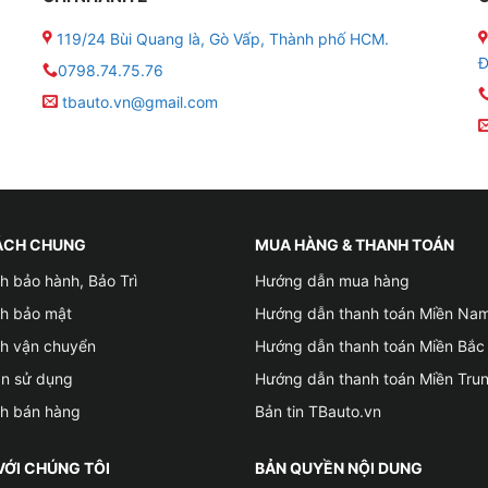
ảm cho phái đẹp
119/24 Bùi Quang là, Gò Vấp, Thành phố HCM.
Đ
0798.74.75.76
ệp cho quý ông
tbauto.vn@gmail.com
 thao
t từ hoa quả
hoa
ÁCH CHUNG
MUA HÀNG & THANH TOÁN
h bảo hành, Bảo Trì
Hướng dẫn mua hàng
mâm xôi và hoa nhài
ch bảo mật
Hướng dẫn thanh toán Miền Na
ch vận chuyển
Hướng dẫn thanh toán Miền Bắc
ản sử dụng
Hướng dẫn thanh toán Miền Tru
ch bán hàng
Bản tin TBauto.vn
VỚI CHÚNG TÔI
BẢN QUYỀN NỘI DUNG