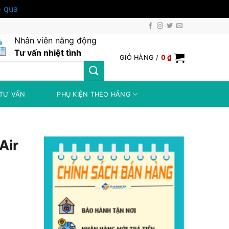
 qua
Nhân viên năng động
Tư vấn nhiệt tình
GIỎ HÀNG /
0
₫
TƯ VẤN
PHỤ KIỆN THEO HÃNG
Air