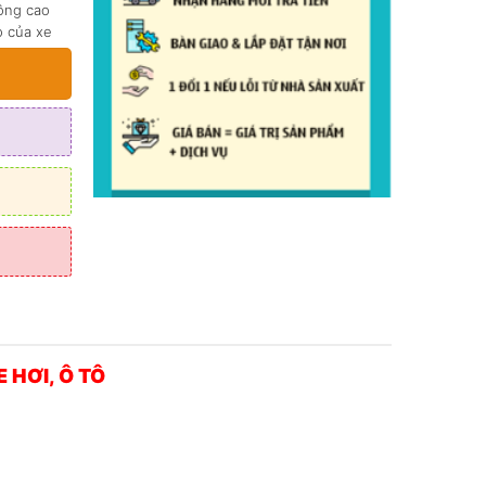
bông cao
o của xe
ng gói
 HƠI, Ô TÔ