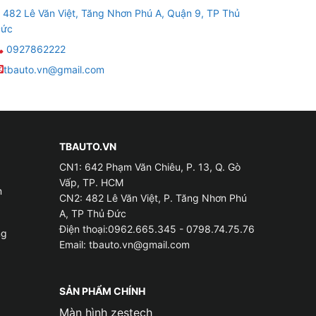
482 Lê Văn Việt, Tăng Nhơn Phú A, Quận 9, TP Thủ
ức
0927862222
tbauto.vn@gmail.com
TBAUTO.VN
CN1: 642 Phạm Văn Chiêu, P. 13, Q. Gò
Vấp, TP. HCM
m
CN2: 482 Lê Văn Việt, P. Tăng Nhơn Phú
A, TP Thủ Đức
Điện thoại:0962.665.345 - 0798.74.75.76
ng
Email:
tbauto.vn@gmail.com
SẢN PHẨM CHÍNH
Màn hình zestech