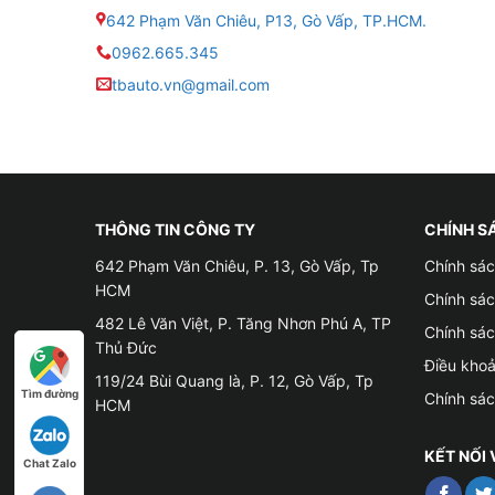
642 Phạm Văn Chiêu, P13, Gò Vấp, TP.HCM.
0962.665.345
tbauto.vn@gmail.com
THÔNG TIN CÔNG TY
CHÍNH S
642 Phạm Văn Chiêu, P. 13, Gò Vấp, Tp
Chính sác
HCM
Chính sá
482 Lê Văn Việt, P. Tăng Nhơn Phú A, TP
Chính sá
Thủ Đức
Điều kho
119/24 Bùi Quang là, P. 12, Gò Vấp, Tp
Tìm đường
Chính sá
HCM
KẾT NỐI 
Chat Zalo