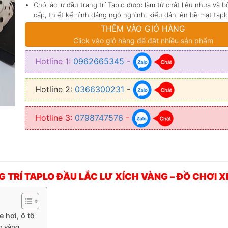
120.000 ₫.
Chó lắc lư đầu trang trí Taplo được làm từ chất liệu nhựa và 
cấp, thiết kế hình dáng ngỗ nghĩnh, kiểu dán lên bề mặt tapl
hơi, ô tô.
THÊM VÀO GIỎ HÀNG
Bộ sản phẩm bao gồm: 1 chú chó và 1 dây xích vàng được đó
Click vào giỏ hàng để đặt nhiều sản phẩm
trong một hộp cẩn thận.
Hotline 1:
0962665345
-
Hotline 2:
0366300231
-
Hotline 3:
0798747576
-
 TRÍ TAPLO ĐẦU LẮC LƯ XÍCH VÀNG – ĐỒ CHƠI XE
e hơi, ô tô
ch vàng