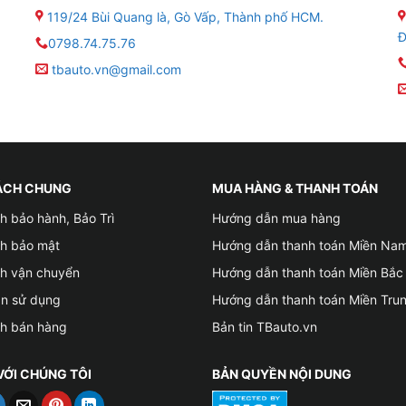
119/24 Bùi Quang là, Gò Vấp, Thành phố HCM.
Đ
0798.74.75.76
tbauto.vn@gmail.com
ÁCH CHUNG
MUA HÀNG & THANH TOÁN
h bảo hành, Bảo Trì
Hướng dẫn mua hàng
ch bảo mật
Hướng dẫn thanh toán Miền Na
ch vận chuyển
Hướng dẫn thanh toán Miền Bắc
ản sử dụng
Hướng dẫn thanh toán Miền Tru
ch bán hàng
Bản tin TBauto.vn
VỚI CHÚNG TÔI
BẢN QUYỀN NỘI DUNG