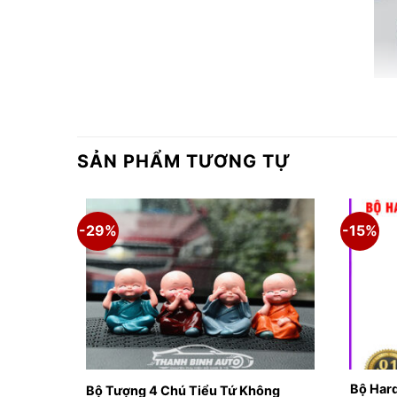
SẢN PHẨM TƯƠNG TỰ
-29%
-15%
TÌM HIỂU VỀ SẢN PHẨM CHÓ TRANG TRÍ
Bộ Hard
ánh quạt
Bộ Tượng 4 Chú Tiểu Tứ Không