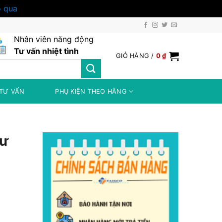
 qua
Nhân viên năng động
Tư vấn nhiệt tình
GIỎ HÀNG /
0
₫
TƯ VẤN
PHỤ KIỆN THEO HÃNG
Lư