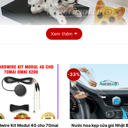
Xem thêm
-33%
chó lắc lư trang trí tapl
 TAPLO ĐẦU LẮC LƯ XÍCH VÀNG
wire Kit Modul 4G cho 70mai
Nước hoa kẹp cửa gió Nhật 