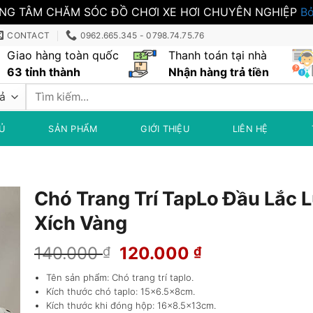
NG TÂM CHĂM SÓC ĐỒ CHƠI XE HƠI CHUYÊN NGHIỆP
Bỏ
CONTACT
0962.665.345 - 0798.74.75.76
Giao hàng toàn quốc
Thanh toán tại nhà
63 tỉnh thành
Nhận hàng trả tiền
Tìm
kiếm:
Ủ
SẢN PHẨM
GIỚI THIỆU
LIÊN HỆ
Chó Trang Trí TapLo Đầu Lắc 
Xích Vàng
Giá
Giá
140.000
120.000
₫
₫
gốc
hiện
Tên sản phẩm: Chó trang trí taplo.
là:
tại
Kích thước chó taplo: 15×6.5x8cm.
140.000 ₫.
là:
Kích thước khi đóng hộp: 16×8.5x13cm.