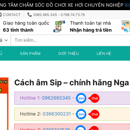
NG TÂM CHĂM SÓC ĐỒ CHƠI XE HƠI CHUYÊN NGHIỆP
Bỏ
CONTACT
0962.665.345 - 0798.74.75.76
Giao hàng toàn quốc
Thanh toán tại nhà
63 tỉnh thành
Nhận hàng trả tiền
Tìm
kiếm:
Ủ
SẢN PHẨM
GIỚI THIỆU
LIÊN HỆ
Cách âm Sip – chính hãng Nga
Hotline 1:
0962665345
-
Hotline 2:
0366300231
-
Hotline 3:
0798747576
-