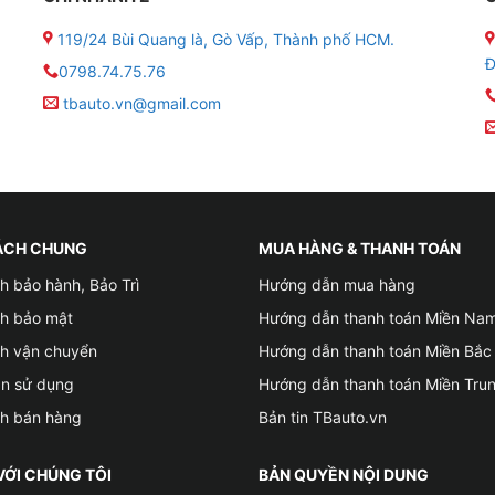
119/24 Bùi Quang là, Gò Vấp, Thành phố HCM.
Đ
0798.74.75.76
tbauto.vn@gmail.com
ÁCH CHUNG
MUA HÀNG & THANH TOÁN
ánh
h bảo hành, Bảo Trì
Hướng dẫn mua hàng
ch bảo mật
Hướng dẫn thanh toán Miền Na
ch vận chuyển
Hướng dẫn thanh toán Miền Bắc
ản sử dụng
Hướng dẫn thanh toán Miền Tru
ch bán hàng
Bản tin TBauto.vn
VỚI CHÚNG TÔI
BẢN QUYỀN NỘI DUNG