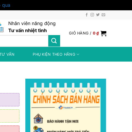
 qua
Nhân viên năng động
Tư vấn nhiệt tình
GIỎ HÀNG /
0
₫
TƯ VẤN
PHỤ KIỆN THEO HÃNG