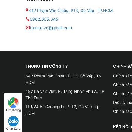
✤ Phù hợp tất cả loại xe
642 Phạm Văn Chiêu, P13, Gò Vấp, TP.HCM.
0962.665.345
✤ Khả năng chịu nhiệt: -45 đến 190°C
tbauto.vn@gmail.com
✤ Dán bằng keo dính
✤ Kích thước: tùy theo tiêu chuẩn mỗi xe
✤ Thời gian thi công: 5-7 tiếng
THÔNG TIN CÔNG TY
CHÍNH S
✤ Vị trí dán: 4 cánh cửa; sàn và cốp sau; hốc b
642 Phạm Văn Chiêu, P. 13, Gò Vấp, Tp
Chính sác
HCM
Chính sá
✤ Bảo hành: 24 tháng
482 Lê Văn Việt, P. Tăng Nhơn Phú A, TP
Chính sá
Thủ Đức
Điều kho
119/24 Bùi Quang là, P. 12, Gò Vấp, Tp
Tìm đường
Chính sá
HCM
KẾT NỐI 
Chat Zalo