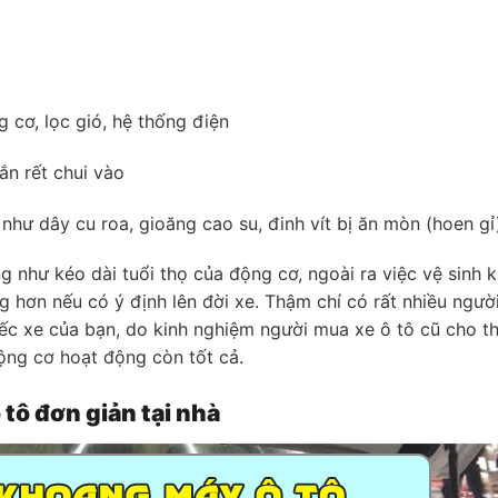
 cơ, lọc gió, hệ thống điện
ắn rết chui vào
 như dây cu roa, gioăng cao su, đinh vít bị ăn mòn (hoen gỉ
 như kéo dài tuổi thọ của động cơ, ngoài ra việc vệ sinh 
g hơn nếu có ý định lên đời xe. Thậm chí có rất nhiều ngườ
ếc xe của bạn, do kinh nghiệm người mua xe ô tô cũ cho th
ộng cơ hoạt động còn tốt cả.
tô đơn giản tại nhà