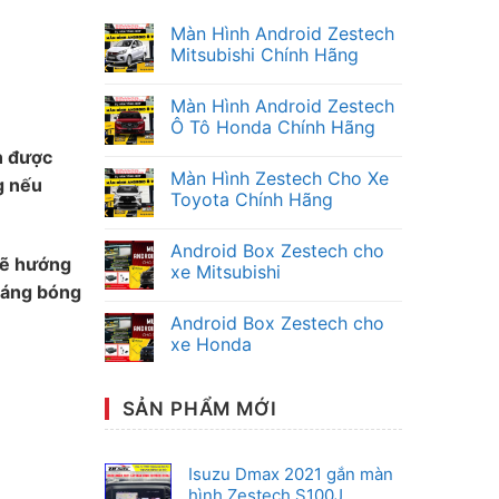
Màn Hình Android Zestech
Mitsubishi Chính Hãng
Không
có
Màn Hình Android Zestech
bình
luận
Ô Tô Honda Chính Hãng
ở
Màn
Không
ần được
Hình
có
Màn Hình Zestech Cho Xe
Android
bình
g nếu
Zestech
luận
Toyota Chính Hãng
Mitsubishi
ở
Chính
Màn
Không
Hãng
Hình
có
Android Box Zestech cho
Android
bình
sẽ hướng
Zestech
luận
xe Mitsubishi
Ô
ở
 sáng bóng
Tô
Màn
Không
Honda
Hình
có
Android Box Zestech cho
Chính
Zestech
bình
Hãng
Cho
luận
xe Honda
Xe
ở
Toyota
Android
Không
Chính
Box
có
Hãng
Zestech
bình
SẢN PHẨM MỚI
cho
luận
xe
ở
Mitsubishi
Android
Box
Zestech
Isuzu Dmax 2021 gắn màn
cho
hình Zestech S100J
xe