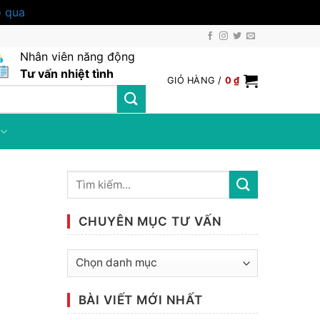
 qua
Nhân viên năng động
Tư vấn nhiệt tình
GIỎ HÀNG /
0
₫
CHUYÊN MỤC TƯ VẤN
Chuyên
mục
tư
BÀI VIẾT MỚI NHẤT
vấn