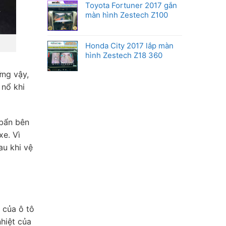
Toyota Fortuner 2017 gắn
màn hình Zestech Z100
Honda City 2017 lắp màn
hình Zestech Z18 360
ững vậy,
 nổ khi
 bẩn bên
xe. Vì
au khi vệ
 của ô tô
nhiệt của