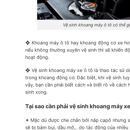
Vệ sinh khoang máy ô tô có thể g
❖ Khoang máy ô tô hay khoang động cơ xe hơi l
nếu không thường xuyên vệ sinh thì sẽ khiến đ
hoạt động.
❖ Vệ sinh khoang máy xe ô tô là thao tác sử 
trong khoang động cơ. Đặc biệt, khi vệ sinh tu
vậy, bạn cần phải biết cách và biết rõ về cách
sinh xong.
Tại sao cần phải vệ sinh khoang máy xe
✦ Mặc dù được che chắn bởi nắp capô nhưng sa
sẽ bị bám bụi, dầu mỡ,.. do tác động của nhiều