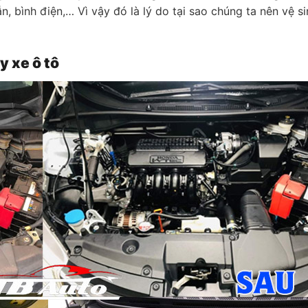
, bình điện,… Vì vậy đó là lý do tại sao chúng ta nên vệ si
y xe ô tô