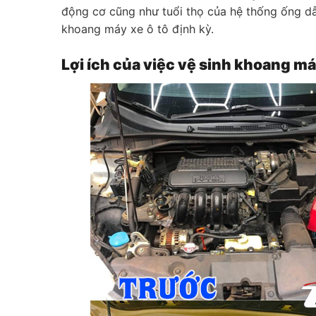
động cơ cũng như tuổi thọ của hệ thống ống dẫn
khoang máy xe ô tô định kỳ.
Lợi ích của việc vệ sinh khoang má