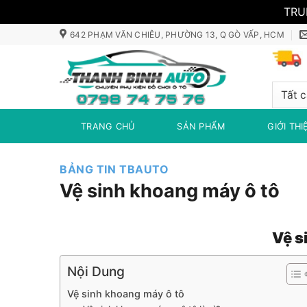
TRU
Bỏ
642 PHẠM VĂN CHIÊU, PHƯỜNG 13, Q GÒ VẤP, HCM
qua
nội
dung
TRANG CHỦ
SẢN PHẨM
GIỚI THI
BẢNG TIN TBAUTO
Vệ sinh khoang máy ô tô
Vệ s
Nội Dung
Vệ sinh khoang máy ô tô