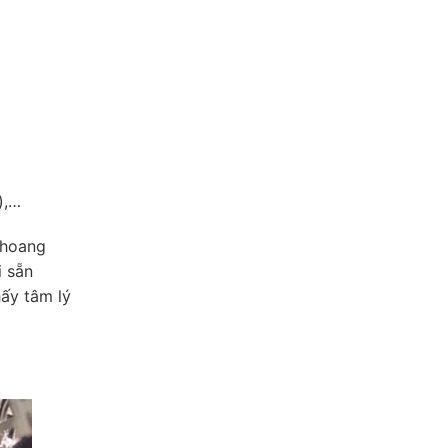
),…
khoang
i sẵn
ấy tâm lý