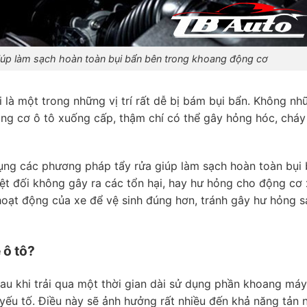
iúp làm sạch hoàn toàn bụi bẩn bên trong khoang động cơ
à một trong những vị trí rất dễ bị bám bụi bẩn. Không nh
ộng cơ ô tô xuống cấp, thậm chí có thể gây hỏng hóc, cháy
dụng các phương pháp tẩy rửa giúp làm sạch hoàn toàn bụi
yệt đối không gây ra các tổn hại, hay hư hỏng cho động cơ 
 hoạt động của xe để vệ sinh đúng hơn, tránh gây hư hỏng s
 ô tô?
u khi trải qua một thời gian dài sử dụng phần khoang máy
 yếu tố. Điều này sẽ ảnh hưởng rất nhiều đến khả năng tản 