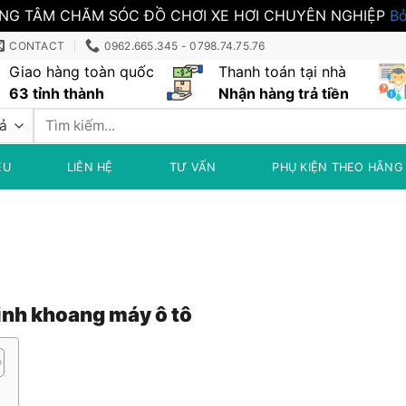
NG TÂM CHĂM SÓC ĐỒ CHƠI XE HƠI CHUYÊN NGHIỆP
Bỏ
CONTACT
0962.665.345 - 0798.74.75.76
Giao hàng toàn quốc
Thanh toán tại nhà
63 tỉnh thành
Nhận hàng trả tiền
Tìm
kiếm:
ỆU
LIÊN HỆ
TƯ VẤN
PHỤ KIỆN THEO HÃNG
inh khoang máy ô tô