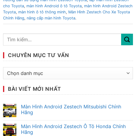
cho Toyota
,
màn hình Android ô tô Toyota
,
màn hình Android Zestech
Toyota
,
màn hình ô tô thông minh
,
Màn Hình Zestech Cho Xe Toyota
Chính Hãng
,
nâng cấp màn hình Toyota
.
CHUYÊN MỤC TƯ VẤN
Chuyên
mục
tư
BÀI VIẾT MỚI NHẤT
vấn
Màn Hình Android Zestech Mitsubishi Chính
Hãng
Không
có
Màn Hình Android Zestech Ô Tô Honda Chính
bình
luận
Hãng
ở