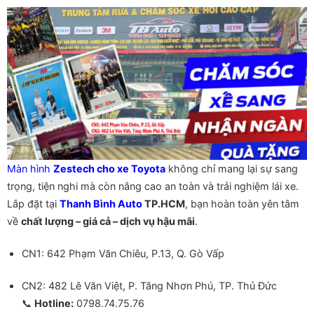
Màn hình
Zestech cho xe Toyota
không chỉ mang lại sự sang
trọng, tiện nghi mà còn nâng cao an toàn và trải nghiệm lái xe.
Lắp đặt tại
Thanh Bình Auto
TP.HCM
, bạn hoàn toàn yên tâm
về
chất lượng – giá cả – dịch vụ hậu mãi
.
CN1: 642 Phạm Văn Chiêu, P.13, Q. Gò Vấp
CN2: 482 Lê Văn Việt, P. Tăng Nhơn Phú, TP. Thủ Đức
📞
Hotline:
0798.74.75.76