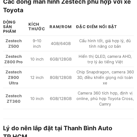
Các dòng màn hình Zestech phù hợp với xe
Toyota
DÒNG
KÍCH
SẢN
RAM/ROM
ĐẶC ĐIỂM NỔI BẬT
THƯỚC
PHẨM
Zestech
9–10
Cấu hình tốt, giá hợp lý, đủ
4GB/64GB
Z500
inch
tính năng cơ bản
Zestech
Hiển thị QLED, camera AHD,
10 inch
6GB/128GB
Z800 Pro
trợ lý ảo tiếng Việt
Zestech
Chip Snapdragon, camera 360
Z900
12 inch
8GB/128GB
3D, điều khiển giọng nói toàn
Ultra
xe
Camera 360 tích hợp, định vị
Zestech
10 inch
6GB/128GB
online, phù hợp Toyota Cross,
ZT360
Camry
Lý do nên lắp đặt tại Thanh Bình Auto
TP.HCM