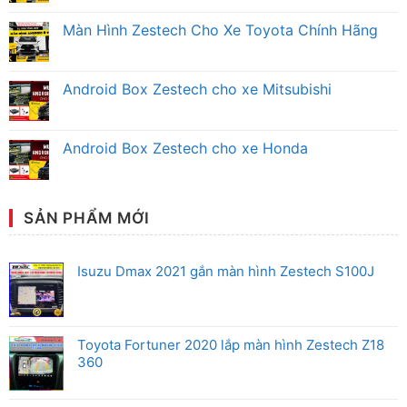
Màn
Không
Hình
có
Màn Hình Zestech Cho Xe Toyota Chính Hãng
Android
bình
Zestech
luận
Không
Mitsubishi
ở
có
Chính
Màn
bình
Hãng
Hình
luận
Android Box Zestech cho xe Mitsubishi
Android
ở
Zestech
Màn
Không
Ô
Hình
có
Tô
Zestech
bình
Honda
Cho
luận
Android Box Zestech cho xe Honda
Chính
Xe
ở
Hãng
Toyota
Android
Không
Chính
Box
có
Hãng
Zestech
bình
cho
luận
xe
ở
SẢN PHẨM MỚI
Mitsubishi
Android
Box
Zestech
cho
Isuzu Dmax 2021 gắn màn hình Zestech S100J
xe
Honda
Toyota Fortuner 2020 lắp màn hình Zestech Z18
360