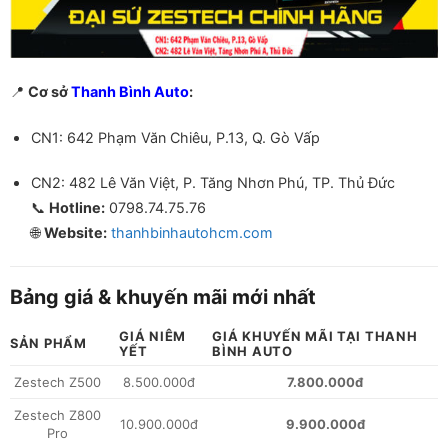
📍
Cơ sở
Thanh Bình Auto
:
CN1: 642 Phạm Văn Chiêu, P.13, Q. Gò Vấp
CN2: 482 Lê Văn Việt, P. Tăng Nhơn Phú, TP. Thủ Đức
📞
Hotline:
0798.74.75.76
🌐
Website:
thanhbinhautohcm.com
Bảng giá & khuyến mãi mới nhất
GIÁ NIÊM
GIÁ KHUYẾN MÃI TẠI THANH
SẢN PHẨM
YẾT
BÌNH AUTO
Zestech Z500
8.500.000đ
7.800.000đ
Zestech Z800
10.900.000đ
9.900.000đ
Pro