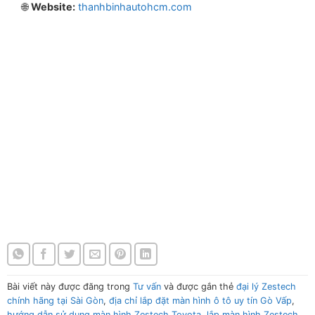
🌐
Website:
thanhbinhautohcm.com
Màn Hình Zestech Cho Xe Toyota Chính
Hãng Màn Hình Zestech Cho Xe Toyota
Chính Hãng Màn Hình Zestech Cho Xe
Toyota Chính Hãng Màn Hình Zestech Cho
Xe Toyota Chính Hãng
Màn Hình Zestech Cho Xe Toyota Chính
Hãng Màn Hình Zestech Cho Xe Toyota
Chính Hãng Màn Hình Zestech Cho Xe
Toyota Chính Hãng Màn Hình Zestech Cho
Xe Toyota Chính Hãng
Bài viết này được đăng trong
Tư vấn
và được gắn thẻ
đại lý Zestech
chính hãng tại Sài Gòn
,
địa chỉ lắp đặt màn hình ô tô uy tín Gò Vấp
,
hướng dẫn sử dụng màn hình Zestech Toyota
,
lắp màn hình Zestech