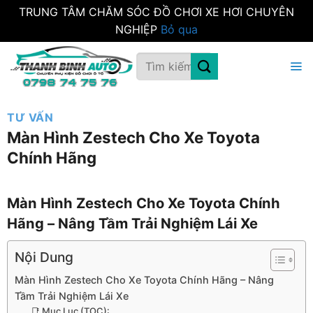
TRUNG TÂM CHĂM SÓC ĐỒ CHƠI XE HƠI CHUYÊN
NGHIỆP
Bỏ qua
Bỏ
Tìm
qua
kiếm:
nội
dung
TƯ VẤN
Màn Hình Zestech Cho Xe Toyota
Chính Hãng
Màn Hình Zestech Cho Xe Toyota Chính
Hãng – Nâng Tầm Trải Nghiệm Lái Xe
Nội Dung
Màn Hình Zestech Cho Xe Toyota Chính Hãng – Nâng
Tầm Trải Nghiệm Lái Xe
📑 Mục Lục (TOC):