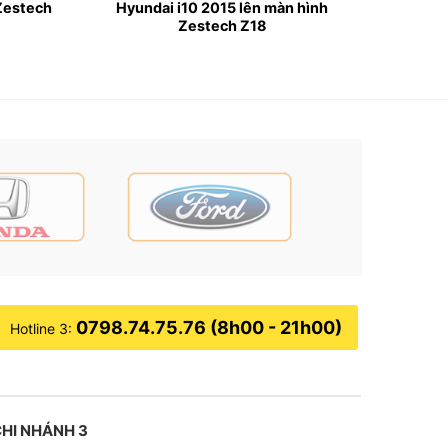
 Zestech
Hyundai i10 2015 lên màn hình
Zestech Z18
0798.74.75.76 (8h00 - 21h00)
Hotline 3:
HI NHÁNH 3