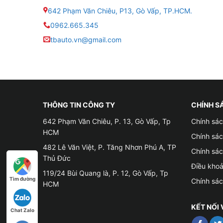
● Màn hình: Kích thước 9 – 10inch
642 Phạm Văn Chiêu, P13, Gò Vấp, TP.HCM.
0962.665.345
● Hệ điều hành Android 10
tbauto.vn@gmail.com
● Độ phân giải: 2K (2000×1200 Pixels)
● Bộ nhớ: RAM 4GB – ROM 32GB
● CPU 8 nhân – Chip xử lý tốc độ cao
THÔNG TIN CÔNG TY
CHÍNH S
642 Phạm Văn Chiêu, P. 13, Gò Vấp, Tp
Chính sác
● Camera 360 độ 4 mắt Sony AHD siêu nét, g
HCM
Chính sá
● Điều khiển giọng nói Ra lệnh tiếng Việt toàn 
482 Lê Văn Việt, P. Tăng Nhơn Phú A, TP
Chính sá
Thủ Đức
Điều kho
● Kết nối SIM 4G, WiFi, Bluetooth 5.0 – truy cập
119/24 Bùi Quang là, P. 12, Gò Vấp, Tp
Tìm đường
Chính sá
HCM
● Hỗ trợ chia đôi màn hình – chạy 2 ứng dụng 
KẾT NỐI 
Chat Zalo
● Cấu hình này giúp màn hình vận hành trơn tru, 