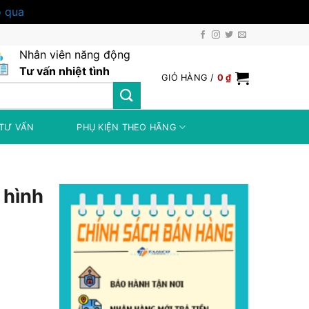
 qua
Nhân viên năng động
Tư vấn nhiệt tình
GIỎ HÀNG /
0
₫
TƯ VẤN
PHỤ KIỆN THEO HÃNG
 hình