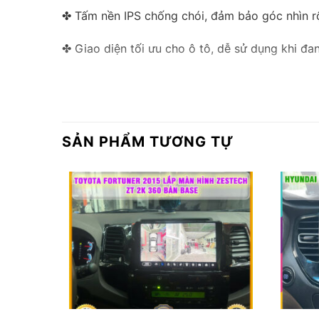
✤ Tấm nền IPS chống chói, đảm bảo góc nhìn rộn
✤ Giao diện tối ưu cho ô tô, dễ sử dụng khi đa
✤ Kính cường lực 2.5D, chống va đập và chống
✤ Cấu hình mạnh mẽ với RAM 4GB, ROM 32GB, s
SẢN PHẨM TƯƠNG TỰ
✤ Thiết kế này không chỉ mang lại sự hiện đại 