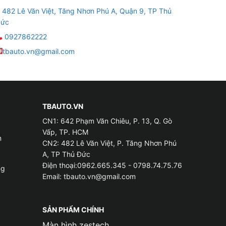
482 Lê Văn Việt, Tăng Nhơn Phú A, Quận 9, TP Thủ
ức
0927862222
tbauto.vn@gmail.com
TBAUTO.VN
CN1: 642 Phạm Văn Chiêu, P. 13, Q. Gò
Vấp, TP. HCM
m
CN2: 482 Lê Văn Việt, P. Tăng Nhơn Phú
A, TP Thủ Đức
Điện thoại:0962.665.345 - 0798.74.75.76
ng
Email:
tbauto.vn@gmail.com
SẢN PHẨM CHÍNH
 lái xe.
Màn hình zestech