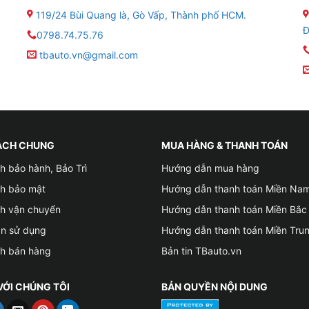
119/24 Bùi Quang là, Gò Vấp, Thành phố HCM.
Đ
0798.74.75.76
tbauto.vn@gmail.com
ÁCH CHUNG
MUA HÀNG & THANH TOÁN
h bảo hành, Bảo Trì
Hướng dẫn mua hàng
óc quay rộng
ch bảo mật
Hướng dẫn thanh toán Miền Na
diện
ch vận chuyển
Hướng dẫn thanh toán Miền Bắc
ản sử dụng
Hướng dẫn thanh toán Miền Tru
 Internet mọi lúc mọi nơi.
ch bán hàng
Bản tin TBauto.vn
cùng lúc, ví dụ: vừa dẫn đường vừa xem YouTube.
VỚI CHÚNG TÔI
BẢN QUYỀN NỘI DUNG
không giật lag, tối ưu mọi trải nghiệm từ giải trí đến hỗ trợ