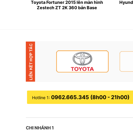
n hình
Toyota Fortuner 2015 lên màn hình
Hyunda
 Cam
Zestech ZT 2K 360 bản Base
0962.665.345 (8h00 - 21h00)
Hotline 1:
✤
Thông số kỹ thuật:
CHI NHÁNH 1