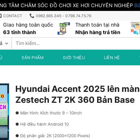
NG TÂM CHĂM SÓC ĐỒ CHƠI XE HƠI CHUYÊN NGHIỆP
Bỏ
CONTACT
0962.665.345 - 0798.74.75.76
Giao hàng toàn quốc
Thanh toán tại nhà
63 tỉnh thành
Nhận hàng trả tiền
Tìm
kiếm:
Ủ
SẢN PHẨM
GIỚI THIỆU
LIÊN HỆ
Hyundai Accent 2025 lên màn
Zestech ZT 2K 360 Bản Base
● Màn hình: Kích thước 9 – 10inch
● Hệ điều hành Android 10
● Độ phân giải: 2K (2000×1200 Pixels)