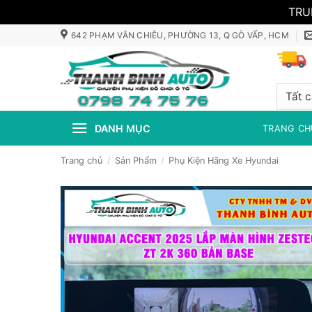
TRU
Bỏ
642 PHẠM VĂN CHIÊU, PHƯỜNG 13, Q GÒ VẤP, HCM
qua
nội
dung
DANH MỤC
TRANG CH
Trang chủ
/
Sản Phẩm
/
Phụ Kiện Hãng Xe Hyundai