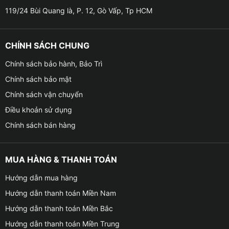
119/24 Bùi Quang là, P. 12, Gò Vấp, Tp HCM
CHÍNH SÁCH CHUNG
Chính sách bảo hành, Bảo Trì
Địa chỉ bọc ghế da cho xe Kia uy tín
Chính sách bảo mật
Chính sách vận chuyển
Các loại bọc ghế da cho xe Kia
Điều khoản sử dụng
✤ Nên chọn bọc ghế da cho xe nào là thích hợp? Đây
Chính sách bán hàng
chắc hẳn là câu hỏi khiến nhiều bạn quan tâm. Mỗi loại
da dùng để bọc ghế đều sẽ có ưu nhược điểm riêng,
bạn cần căn cứ vào các yếu tố như sau: Mục đích bạn
MUA HÀNG & THANH TOÁN
sử dụng, giá thành, thời hạn sử dụng và có phù hợp với
Hướng dẫn mua hàng
nội thất bên trong xe hay không để chọn loại da bọc
Hướng dẫn thanh toán Miền Nam
cho ghế phù hợp.
Hướng dẫn thanh toán Miền Bắc
✤ Bọc ghế da bằng chất liệu giả da Simili
Hướng dẫn thanh toán Miền Trung