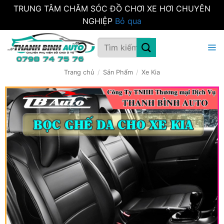
TRUNG TÂM CHĂM SÓC ĐỒ CHƠI XE HƠI CHUYÊN
NGHIỆP
Bỏ qua
Bỏ
Tìm
qua
kiếm:
nội
dung
Trang chủ
/
Sản Phẩm
/
Xe Kia