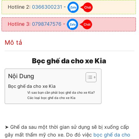
Hotline 2:
0366300231
-
✦ An toàn cho sức khỏe, tiết kiệm chi phí thay mới ghế
✦ Giá thành hợp lý, độ bền cao, tiết kiệm chi phí dùng vào bảo
Hotline 3:
0798747576
-
dưỡng
Mô tả
Bọc ghế da cho xe Kia
Nội Dung
Bọc ghế da cho xe Kia
Vì sao bạn cần phải bọc ghế da cho xe Kia?
Các loại bọc ghế da cho xe Kia
➤ Ghế da sau một thời gian sử dụng sẽ bị xuống cấp
gây mất thẩm mỹ cho xe. Do đó việc
bọc ghế da cho