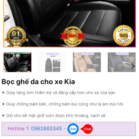
Bọc ghế da cho xe Kia
✦ Giúp tăng tính thẩm mỹ và đẳng cấp hơn cho xe của bạn
✦ Giúp chống bám bẩn, chống bám bụi cũng như là ám mùi hôi
✦ Giữ cho bề mặt ghế luôn được khô thoáng, sạch sẽ
✦ Giúp dễ dàng vệ sinh, đa dạng về màu sắc để bạn chọn lựa
Hotline 1:
0962665345
-
✦ Giúp nước không bị ngấm vào bên trong lớp mút của ghế