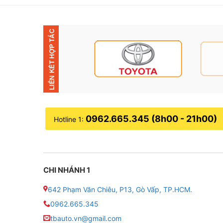
0962.665.345 (8h00 - 21h00)
Hotline 1:
CHI NHÁNH 1
642 Phạm Văn Chiêu, P13, Gò Vấp, TP.HCM.
0962.665.345
tbauto.vn@gmail.com