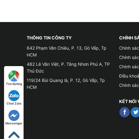
Các loại bọc ghế da cho xe Mazda 2
✤ Nên chọn bọc ghế da cho xe ô tô nào là thíc
cứ vào các yếu tố như: Có phù hợp với nội thất
THÔNG TIN CÔNG TY
CHÍNH S
✤
Bọc ghế da bằng loại giả da Simili
642 Phạm Văn Chiêu, P. 13, Gò Vấp, Tp
Chính sác
HCM
Chính sá
– Simili được làm từ tấm vải lót và được dệt ki
482 Lê Văn Việt, P. Tăng Nhơn Phú A, TP
Chính sá
nhựa. Tấm Simili được tạo hình vân da và nhuộ
Thủ Đức
Điều kho
119/24 Bùi Quang là, P. 12, Gò Vấp, Tp
– Chất liệu giả da Simili có giá thành rẻ nhưn
Tìm đường
Chính sá
HCM
taxi, vận tải hay du lịch,…
KẾT NỐI 
Chat Zalo
Messenger