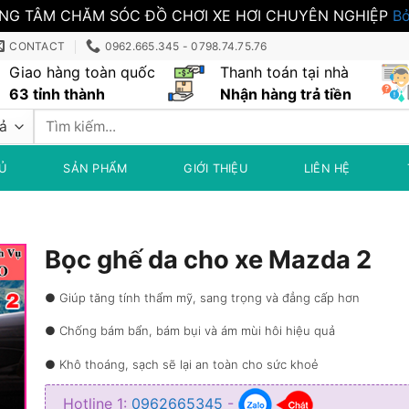
NG TÂM CHĂM SÓC ĐỒ CHƠI XE HƠI CHUYÊN NGHIỆP
Bỏ
CONTACT
0962.665.345 - 0798.74.75.76
Giao hàng toàn quốc
Thanh toán tại nhà
63 tỉnh thành
Nhận hàng trả tiền
Tìm
kiếm:
Ủ
SẢN PHẨM
GIỚI THIỆU
LIÊN HỆ
Bọc ghế da cho xe Mazda 2
● Giúp tăng tính thẩm mỹ, sang trọng và đẳng cấp hơn
● Chống bám bẩn, bám bụi và ám mùi hôi hiệu quả
● Khô thoáng, sạch sẽ lại an toàn cho sức khoẻ
● Không lo nước ngấm vào trong lớp mút của ghế
Hotline 1:
0962665345
-