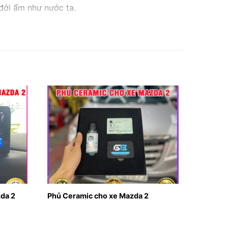
 đới ẩm như nước ta.
h thẩm mỹ và còn làm giảm giá trị của chiếc xe.
ước, khó vệ sinh, tuổi thọ kém, mất thẩm mỹ
chỉ làm đẹp bên trong nội thất mà nó còn làm
hịu và bảo vệ sức khỏe cho bạn cũng như là
da 2
Phủ Ceramic cho xe Mazda 2