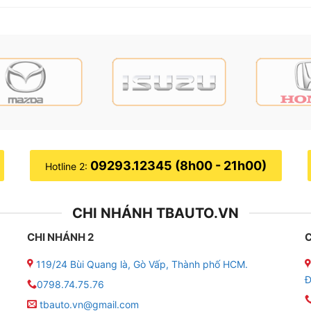
09293.12345 (8h00 - 21h00)
Hotline 2:
CHI NHÁNH TBAUTO.VN
CHI NHÁNH 2
C
119/24 Bùi Quang là, Gò Vấp, Thành phố HCM.
Đ
0798.74.75.76
Địa chỉ bọc ghế da cho xe Mazda 2 uy tín chất lượng tại TPHCM
tbauto.vn@gmail.com