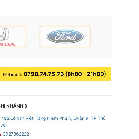
0798.74.75.76 (8h00 - 21h00)
Hotline 3:
HI NHÁNH 3
482 Lê Văn Việt, Tăng Nhơn Phú A, Quận 9, TP Thủ
ức
0927862222