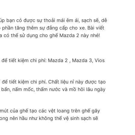
úp bạn có được sự thoải mái êm ái, sạch sẽ, dễ
p phần tăng thêm sự đẳng cấp cho xe. Bài viết
da có thể sử dụng cho ghế Mazda 2 này nhé!
 để tiết kiệm chi phí: Mazda 2 , Mazda 3, Vios
ể tiết kiệm chi phí. Chất liệu nỉ này được tạo
ụi bẩn, nấm mốc, thấm nước và mồ hôi lâu ngày
 mút của ghế tạo các vệt loang trên ghế gây
rong nên hầu như không thể vệ sinh sạch sẽ