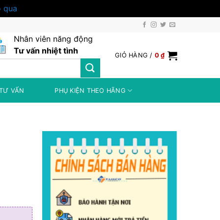
 qua
Nhân viên năng động
Tư vấn nhiệt tình
GIỎ HÀNG /
0
₫
TƯ VẤN
PHỤ KIỆN THEO HÃNG