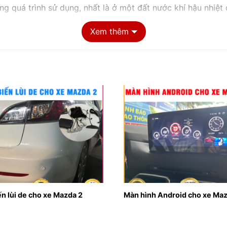
ng quá trình sử dụng, nhất là ở một đất nước khí hậu nhiệt
an, lớp da của ghế sẽ bị xuống cấp, rạn nứt làm mất đi tín
Xem thêm
hường được bọc nỉ dễ bám bụi bẩn, bám mùi hôi, dễ thấm n
hì việc bọc ghế da cho xe hơi là vô cùng cần thiết không 
p. Bên cạnh đó, bọc ghế da còn mang lại sự thoải mái dễ c
n lùi de cho xe Mazda 2
Màn hình Android cho xe Maz