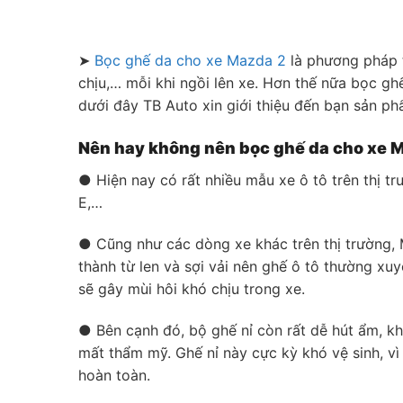
➤
Bọc ghế da cho xe Mazda 2
là phương pháp t
chịu,… mỗi khi ngồi lên xe. Hơn thế nữa bọc gh
dưới đây TB Auto xin giới thiệu đến bạn sản p
Nên hay không nên bọc ghế da cho xe 
● Hiện nay có rất nhiều mẫu xe ô tô trên thị t
E,…
● Cũng như các dòng xe khác trên thị trường, Ma
thành từ len và sợi vải nên ghế ô tô thường x
sẽ gây mùi hôi khó chịu trong xe.
● Bên cạnh đó, bộ ghế nỉ còn rất dễ hút ẩm, k
mất thẩm mỹ. Ghế nỉ này cực kỳ khó vệ sinh, v
hoàn toàn.