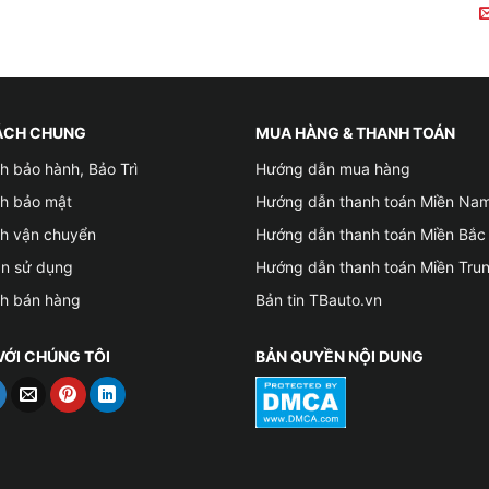
h hợp? Đây là câu hỏi khiến nhiều bạn quan tâm. Mỗi loại 
 không, giá thành, thời hạn sử dụng và mục đích sử dụng đ
ÁCH CHUNG
MUA HÀNG & THANH TOÁN
h bảo hành, Bảo Trì
Hướng dẫn mua hàng
ch bảo mật
Hướng dẫn thanh toán Miền Na
m bằng sợi polyester sau đó tiếp tục nhuộm lên từ 1 – 2 lớp
ch vận chuyển
Hướng dẫn thanh toán Miền Bắc
m màu giống với bề mặt của da thật.
ản sử dụng
Hướng dẫn thanh toán Miền Tru
g lại kém sang, tuổi thọ chỉ khoảng 3 – 4 năm, phù hợp bọc
ch bán hàng
Bản tin TBauto.vn
VỚI CHÚNG TÔI
BẢN QUYỀN NỘI DUNG