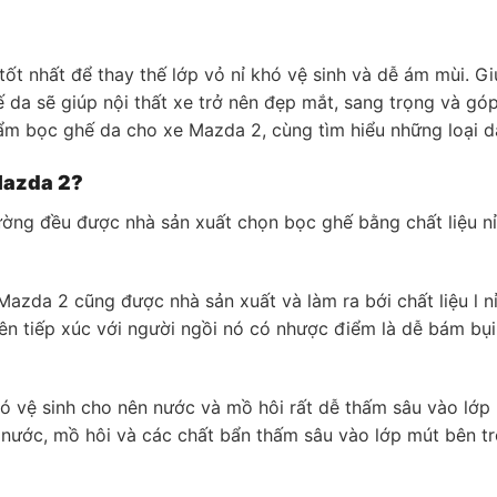
ốt nhất để thay thế lớp vỏ nỉ khó vệ sinh và dễ ám mùi. Gi
ế da sẽ giúp nội thất xe trở nên đẹp mắt, sang trọng và gó
hẩm bọc ghế da cho xe Mazda 2, cùng tìm hiểu những loại 
Mazda 2?
rường đều được nhà sản xuất chọn bọc ghế bằng chất liệu nỉ
zda 2 cũng được nhà sản xuất và làm ra bới chất liệu l nỉ đ
uyên tiếp xúc với người ngồi nó có nhược điểm là dễ bám b
hó vệ sinh cho nên nước và mồ hôi rất dễ thấm sâu vào lớp
ì nước, mồ hôi và các chất bẩn thấm sâu vào lớp mút bên t