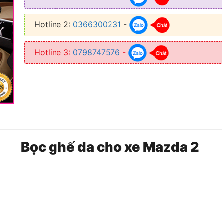
● Giúp nội thất xe trở nên đẹp mắt, sang trọng
Hotline 2:
0366300231
-
● Dễ dàng vệ sinh hơn ghế nỉ nguyên bản rất nhiều
Hotline 3:
0798747576
-
Bọc ghế da cho xe Mazda 2