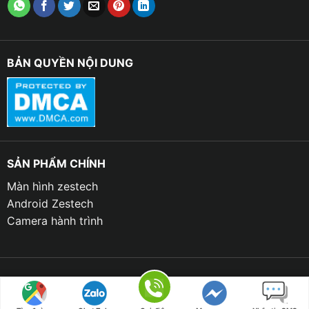
Nguyên lý hoạt động của cảm biến lùi de cho xe
Mazda 2
BẢN QUYỀN NỘI DUNG
✪ Cảm biến lùi de cho xe Mazda 2 có chế độ hoạt
động tương tự như camera lùi và nó được kích hoạt
khi xe bắt đầu lùi. Để cung cấp nguồn điện cho thiết bị
này và màn hình hiển thị trên taplo, nó được sử dụng
dòng điện từ bóng đèn lùi của xe.
SẢN PHẨM CHÍNH
✪ Khi cảm biến phát hiện có vật cản, thiết bị này sẽ
Màn hình zestech
phát ra những tiếng kêu tít tít để cảnh báo đến tài xế.
Android Zestech
Tiếng kêu sẽ trở nên lớn hơn và tần số sẽ nhanh hơn
Camera hành trình
khi xe gần xe tiến lại gần vật cản này. Khi khoảng cách
quá gần thì thiết bị cảm biến sẽ phát ra một tiếng kêu
kéo dài, tượng trưng cho khoảng cách an toàn và
thường là khoảng 20 cm.
Copyright 2023 © THANH BÌNH AUTO | Design by TBAUTO.VN