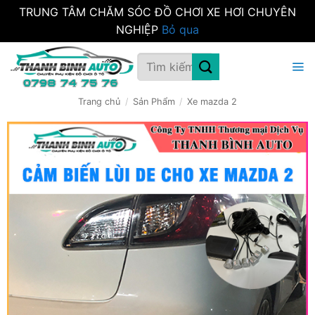
TRUNG TÂM CHĂM SÓC ĐỒ CHƠI XE HƠI CHUYÊN
NGHIỆP
Bỏ qua
Bỏ
Tìm
qua
kiếm:
nội
dung
Trang chủ
/
Sản Phẩm
/
Xe mazda 2