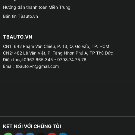
✤ Sản phẩm này có thiết kế nhỏ gọn, đơn giản và khi
Hướng dẫn thanh toán Miền Trung
lắp đặt sẽ không làm ảnh hưởng đến các thiết bị điện
Bản tin TBauto.vn
bên trong xe Mazda 2 của bạn.
TBAUTO.VN
CN1: 642 Phạm Văn Chiêu, P. 13, Q. Gò Vấp, TP. HCM
CN2: 482 Lê Văn Việt, P. Tăng Nhơn Phú A, TP Thủ Đức
Điện thoại:0962.665.345 - 0798.74.75.76
Email:
tbauto.vn@gmail.com
KẾT NỐI VỚI CHÚNG TÔI
Địa chỉ lắp cảm biến lùi de cho xe Mazda 2