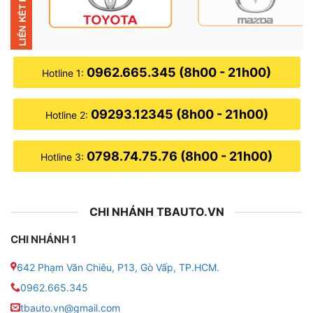
âm thanh trở nên cần thiết để giúp cảnh báo nguy cơ
tai nạn và va chạm khi bạn lùi hoặc đỗ xe vào bãi.
0962.665.345 (8h00 - 21h00)
Hotline 1:
09293.12345 (8h00 - 21h00)
Hotline 2:
0798.74.75.76 (8h00 - 21h00)
Hotline 3:
CHI NHÁNH TBAUTO.VN
CHI NHÁNH 1
642 Phạm Văn Chiêu, P13, Gò Vấp, TP.HCM.
Địa chỉ lắp cảm biến lùi de cho xe Mazda
0962.665.345
tbauto.vn@gmail.com