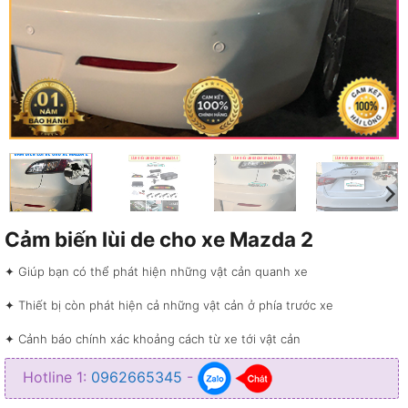
Cảm biến lùi de cho xe Mazda 2
✦ Giúp bạn có thể phát hiện những vật cản quanh xe
✦ Thiết bị còn phát hiện cả những vật cản ở phía trước xe
✦ Cảnh báo chính xác khoảng cách từ xe tới vật cản
✦ Giúp bạn chủ động hơn trong việc xử lý các tình huống
Hotline 1:
0962665345
-
✦ Giúp bạn có thể dễ dàng lùi de xe hơn ở những đoạn đường chật