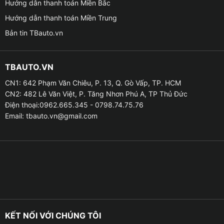
Hướng dẫn thanh toán Miền Bắc
xe VinFast VF3 của bạn mỗi tháng một lần và trước
Hướng dẫn thanh toán Miền Trung
một chuyến đi xa đường dài.
Bản tin TBauto.vn
TBAUTO.VN
CN1: 642 Phạm Văn Chiêu, P. 13, Q. Gò Vấp, TP. HCM
CN2: 482 Lê Văn Việt, P. Tăng Nhơn Phú A, TP Thủ Đức
Điện thoại:0962.665.345 - 0798.74.75.76
Email:
tbauto.vn@gmail.com
Địa chỉ lắp cảm biến áp suất lốp cho xe VinFast
KẾT NỐI VỚI CHÚNG TÔI