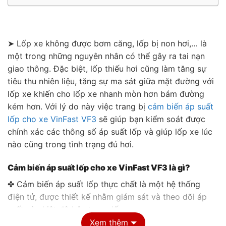
➤ Lốp xe không được bơm căng, lốp bị non hơi,… là
một trong những nguyên nhân có thể gây ra tai nạn
giao thông. Đặc biệt, lốp thiếu hơi cũng làm tăng sự
tiêu thu nhiên liệu, tăng sự ma sát giữa mặt đường với
lốp xe khiến cho lốp xe nhanh mòn hơn bám đường
kém hơn. Với lý do này việc trang bị
cảm biến áp suất
lốp cho xe VinFast VF3
sẽ giúp bạn kiểm soát được
chính xác các thông số áp suất lốp và giúp lốp xe lúc
nào cũng trong tình trạng đủ hơi.
Cảm biến áp suất lốp cho xe VinFast VF3 là gì?
✤ Cảm biến áp suất lốp thực chất là một hệ thống
điện tử, được thiết kế nhằm giám sát và theo dõi áp
suất và nhiệt độ bên trong lốp xe.
Xem thêm