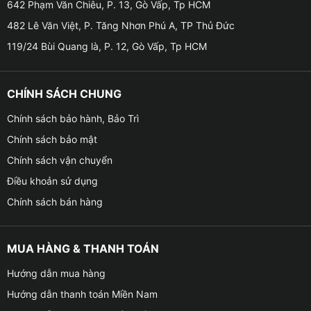
642 Phạm Văn Chiêu, P. 13, Gò Vấp, Tp HCM
482 Lê Văn Việt, P. Tăng Nhơn Phú A, TP Thủ Đức
Tại sao cần phải kiểm tra áp suất lốp cho xe VinFast
119/24 Bùi Quang là, P. 12, Gò Vấp, Tp HCM
VF3 thường xuyên?
✪ Bởi vì lốp xe thường mất áp suất một cách tự nhiên
(khoảng 0.1 bar mỗi tháng, hoặc 1.45 PSI), do đó bạn
CHÍNH SÁCH CHUNG
cần kiểm tra áp suất thường xuyên. Bằng cách này,
Chính sách bảo hành, Bảo Trì
bạn có thể tránh được một số vấn đề như: Nhiên liệu
Chính sách bảo mật
tiêu thụ nhiều hơn, độ bám đường kém, khoảng cách
phanh tăng, lốp xe bị mòn sớm và không đều
Chính sách vận chuyển
Điều khoản sử dụng
✪ Việc duy trì áp suất lốp được khuyến nghị bởi
Chính sách bán hàng
VinFast giúp cho chiếc xe của bạn có thể cải thiện độ
an toàn hơn khi tham gia giao thông trên đường.
Không chỉ đảm bảo an toàn mà hành động đơn giản
MUA HÀNG & THANH TOÁN
này còn tốt cho môi trường và tiết kiệm tiền cho bạn,
Hướng dẫn mua hàng
đặc biệt là về mức tiêu thụ nhiên liệu của xe.
Hướng dẫn thanh toán Miền Nam
✪ Chúng tôi khuyên bạn nên kiểm tra áp suất lốp cho