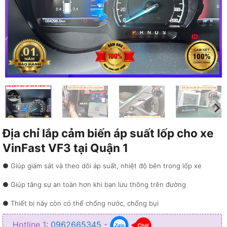
Địa chỉ lắp cảm biến áp suất lốp cho xe
VinFast VF3 tại Quận 1
● Giúp giám sát và theo dõi áp suất, nhiệt độ bên trong lốp xe
● Giúp tăng sự an toàn hơn khi bạn lưu thông trên đường
● Thiết bị này còn có thể chống nước, chống bụi
● Tốt cho môi trường và tiết kiệm cho phí cho bạn
Hotline 1:
0962665345
-