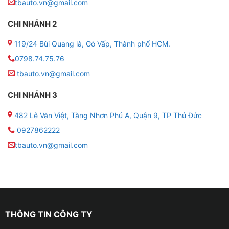
tbauto.vn@gmail.com
cảm biến áp suất lốp loại nào tốt. Áp suất lốp van
ngoài hay van trong, với các tiêu chí khác nhau nhưng
CHI NHÁNH 2
những lợi ích mà cảm biến mang lại là như nhau.
119/24 Bùi Quang là, Gò Vấp, Thành phố HCM.
0798.74.75.76
tbauto.vn@gmail.com
CHI NHÁNH 3
482 Lê Văn Việt, Tăng Nhơn Phú A, Quận 9, TP Thủ Đức
0927862222
tbauto.vn@gmail.com
THÔNG TIN CÔNG TY
Địa chỉ lắp cảm biến áp suất lốp cho xe VinF