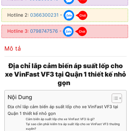
● Giúp lốp xe luôn được ở trong tình trạng lốp ổn định
Hotline 2:
0366300231
-
● Cảm biến có tuổi thọ cao mà quá trình thi công nhanh gọn
Hotline 3:
0798747576
-
Mô tả
Địa chỉ lắp cảm biến áp suất lốp cho
xe VinFast VF3 tại Quận 1 thiết kế nhỏ
gọn
Nội Dung
Địa chỉ lắp cảm biến áp suất lốp cho xe VinFast VF3 tại
Quận 1 thiết kế nhỏ gọn
Cảm biến áp suất lốp cho xe VinFast VF3 là gì?
Tại sao cần phải kiểm tra áp suất lốp cho xe VinFast VF3 thường
xuyên?