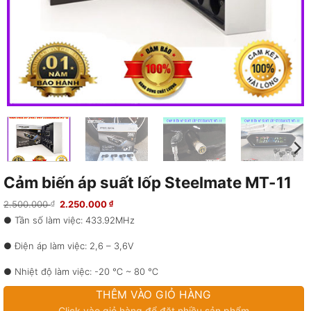
Cảm biến áp suất lốp Steelmate MT-11
Giá
Giá
2.500.000
2.250.000
₫
₫
gốc
hiện
● Tần số làm việc: 433.92MHz
là:
tại
2.500.000 ₫.
là:
2.250.000 ₫.
● Điện áp làm việc: 2,6 – 3,6V
● Nhiệt độ làm việc: -20 ℃ ~ 80 ℃
THÊM VÀO GIỎ HÀNG
● Độ ẩm: 0% ~ 100%
Click vào giỏ hàng để đặt nhiều sản phẩm