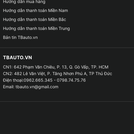
Hướng dẫn mua hàng
Hướng dẫn thanh toán Miền Nam
Hướng dẫn thanh toán Miền Bắc
Hướng dẫn thanh toán Miền Trung
Bản tin TBauto.vn
Tính năng của cảm biến áp suấ
TBAUTO.VN
✤ Màn hình LCD giúp thông báo tình trạng áp suất và
nhiệt độ, được sử dụng pin năng lượng mặt trời.
CN1: 642 Phạm Văn Chiêu, P. 13, Q. Gò Vấp, TP. HCM
CN2: 482 Lê Văn Việt, P. Tăng Nhơn Phú A, TP Thủ Đức
✤ Báo động nhiều cấp độ và chi tiết các sự cố như xì
Điện thoại:0962.665.345 - 0798.74.75.76
Email:
tbauto.vn@gmail.com
hơi nhanh, áp suất cao hay rò rỉ chậm,…Sẽ có biểu
tượng cảnh báo riêng biệt cho người lái để căn cứ vào
đó có thể xử lý một cách phù hợp.
✤ Việc truyền tín hiệu được thông qua các công nghệ
không dây mới nhất với con chip Infineon của Đức cho
tốc độ cảnh báo nhanh chóng hơn.