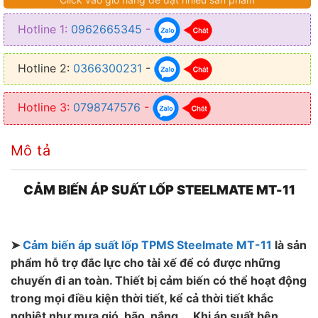
● Nhiệt độ đọc: ± 1 ℃
Hotline 1:
0962665345
-
● Áp lực đọc: ± 0.1Bar
● Áp suất lốp hiển thị tối đa là 99 PSI
Hotline 2:
0366300231
-
● Bộ cảm biến sử dụng pin: 3,2V /500mAh
Hotline 3:
0798747576
-
● Khung áp lực đơn vị: 1 Bar = 14,5 Psi = 100K Pa = 1.02Kgf/cm
Mô tả
CẢM BIẾN ÁP SUẤT LỐP STEELMATE MT-11
➤
Cảm biến áp suất lốp TPMS Steelmate MT-11
là sản
phẩm hỗ trợ đắc lực cho tài xế để có được những
chuyến đi an toàn. Thiết bị cảm biến có thể hoạt động
trong mọi điều kiện thời tiết, kể cả thời tiết khắc
nghiệt như mưa gió, bão, nắng,… Khi áp suất bên