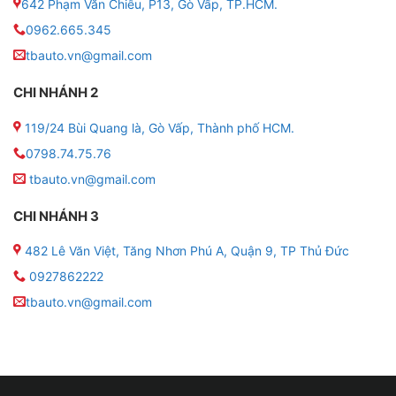
642 Phạm Văn Chiêu, P13, Gò Vấp, TP.HCM.
0962.665.345
tbauto.vn@gmail.com
CHI NHÁNH 2
119/24 Bùi Quang là, Gò Vấp, Thành phố HCM.
0798.74.75.76
tbauto.vn@gmail.com
Cảm biến áp suất lốp Steelmate MT-11 giúp thô
CHI NHÁNH 3
✦ SteelMate là thương hiệu quốc tế, có trụ sở chính tại
482 Lê Văn Việt, Tăng Nhơn Phú A, Quận 9, TP Thủ Đức
HongKong (Trung Quốc) chuyên về các sản phẩm cảm
0927862222
biến áp suất lốp cho ô tô. Các sản phẩm của
tbauto.vn@gmail.com
Steelmate được nhiều khách hàng tin dùng và được
phân phối tại nhiều nước trên thế giới như Việt Nam,
Thái Lan, Hàn Quốc, Đài Loan,…