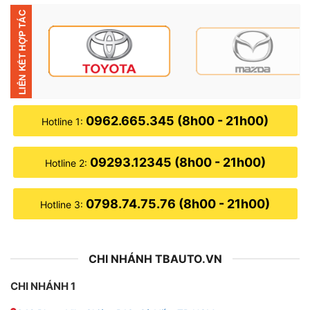
● Áp lực đọc: ± 0.1Bar
● Áp suất lốp hiển thị tối đa là 99 PSI
● Bộ cảm biến sử dụng pin: 3,2V /500mAh
● Khung áp lực đơn vị: 1 Bar = 14,5 Psi = 100K Pa =
0962.665.345 (8h00 - 21h00)
Hotline 1:
1.02Kgf/cm
Tại sao nên sử dụng sản phẩm cảm biến áp suất lốp
09293.12345 (8h00 - 21h00)
Hotline 2:
TPMS Steelmate MT-11
0798.74.75.76 (8h00 - 21h00)
Hotline 3:
CHI NHÁNH TBAUTO.VN
CHI NHÁNH 1