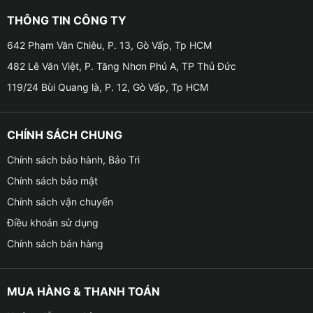
✦ Cảm biến áp suất lốp Steelmate MT-11 là sản phẩm
lốp đang hiện hành trên thị trường được thiết kế cho
THÔNG TIN CÔNG TY
phù hợp với môi trường, cung đường, khí hậu của Việt
642 Phạm Văn Chiêu, P. 13, Gò Vấp, Tp HCM
Nam, để tuổi thọ, độ bền sản phẩm hơn rất nhiều so
482 Lê Văn Việt, P. Tăng Nhơn Phú A, TP Thủ Đức
với các sản phẩm T-602, T-606,…
119/24 Bùi Quang là, P. 12, Gò Vấp, Tp HCM
Tính năng của sản phẩm cảm biến áp suất lốp TPMS
Steelmate MT-11
CHÍNH SÁCH CHUNG
Chính sách bảo hành, Bảo Trì
Chính sách bảo mật
Chính sách vận chuyển
Điều khoản sử dụng
Chính sách bán hàng
MUA HÀNG & THANH TOÁN