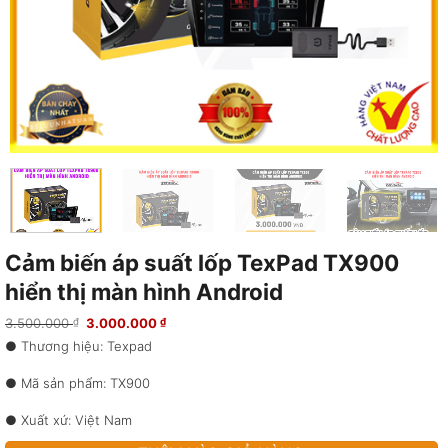
Cảm biến áp suất lốp TexPad TX900
hiển thị màn hình Android
Giá
Giá
3.500.000
3.000.000
₫
₫
gốc
hiện
● Thương hiệu: Texpad
là:
tại
3.500.000 ₫.
là:
3.000.000 ₫.
● Mã sản phẩm: TX900
● Xuất xứ: Việt Nam