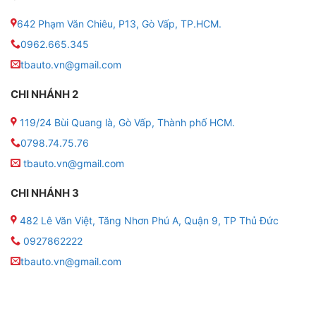
nhanh chóng và an toàn hơn rất nhiều.
642 Phạm Văn Chiêu, P13, Gò Vấp, TP.HCM.
0962.665.345
✤ Ngoài ra, sản phẩm cảm biến này còn được trang bị
tbauto.vn@gmail.com
viên pin Panasonic của Nhật, loại pin này có độ bền
lên đến 5 năm và đây cũng là sản phẩm cảm biến áp
CHI NHÁNH 2
suất lốp có dung lượng pin rất lớn và lâu nhất tính đến
thời điểm hiện tại.
119/24 Bùi Quang là, Gò Vấp, Thành phố HCM.
0798.74.75.76
tbauto.vn@gmail.com
CHI NHÁNH 3
482 Lê Văn Việt, Tăng Nhơn Phú A, Quận 9, TP Thủ Đức
0927862222
tbauto.vn@gmail.com