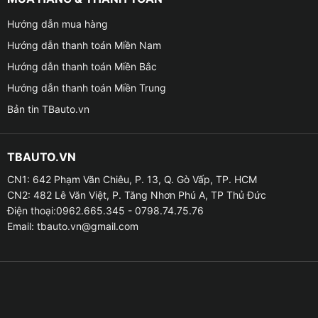
● Pin: Panasonic của Nhật Bản
Hướng dẫn mua hàng
Hướng dẫn thanh toán Miền Nam
● Tuổi thọ pin: 5 năm
Hướng dẫn thanh toán Miền Bắc
● Dòng xe phù hợp: Mọi dòng xe đã lắp màn hình
Hướng dẫn thanh toán Miền Trung
Android
Bản tin TBauto.vn
● Nhiệt độ làm việc: -40 to 120ºC
TBAUTO.VN
● Áp suất làm việc: 0 đến 65Psi (4.5Bar)
CN1: 642 Phạm Văn Chiêu, P. 13, Q. Gò Vấp, TP. HCM
CN2: 482 Lê Văn Việt, P. Tăng Nhơn Phú A, TP Thủ Đức
● Sai số áp suất: ±1.5Psi (0.1Bar)
Điện thoại:0962.665.345 - 0798.74.75.76
Email:
tbauto.vn@gmail.com
● Sai số nhiệt độ: ±3ºC
● Công suất truyền: <10dBm
● Tần số truyền: 433.92MHz