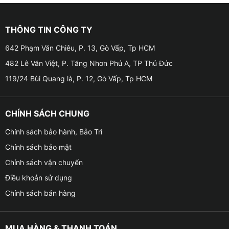
THÔNG TIN CÔNG TY
Địa chỉ lắp cảm biến áp suất lốp TexPad TX900 hiển thị
642 Phạm Văn Chiêu, P. 13, Gò Vấp, Tp HCM
482 Lê Văn Việt, P. Tăng Nhơn Phú A, TP Thủ Đức
Thông số kỹ thuật của cảm biến áp suất lốp TexPad
119/24 Bùi Quang là, P. 12, Gò Vấp, Tp HCM
TX900
● Thương hiệu: Texpad
CHÍNH SÁCH CHUNG
● Mã sản phẩm: TX900
Chính sách bảo hành, Bảo Trì
Chính sách bảo mật
● Xuất xứ: Việt Nam
Chính sách vận chuyển
● Loại van: Van trong
Điều khoản sử dụng
Chính sách bán hàng
● Số lượng van cảm biến: 4 van
● Chip cảm biến: Infenion của Đức
MUA HÀNG & THANH TOÁN