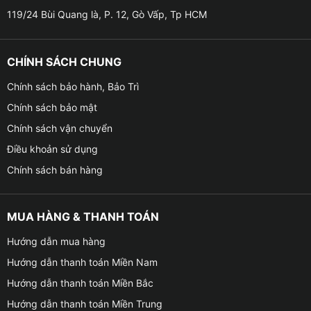
119/24 Bùi Quang là, P. 12, Gò Vấp, Tp HCM
✦ Khi hoạt động, camera 360 độ này sẽ hiển thị 2 chế
độ màn hình, một màn hình sẽ được hiển thị chế độ
hình ảnh 3D toàn cảnh của xe Kia nhìn từ trên xuống
CHÍNH SÁCH CHUNG
và màn hình còn lại sẽ hiển thị toàn cảnh của xe Kia,
tương ứng với hướng chuyển động.
Chính sách bảo hành, Bảo Trì
Chính sách bảo mật
✦ Khi xe di chuyển thẳng thiết bị camera này sẽ hiển
Chính sách vận chuyển
thị ở chế độ dashcam, khi rẽ phải camera này sẽ
Điều khoản sử dụng
chuyển sang chế độ hình ảnh ở gương chiếu hậu bên
phải, ngược lại khi rẽ trái camera sẽ chuyển sang chế
Chính sách bán hàng
độ hình ảnh ở gương chiếu hậu bên trái hoặc khi lùi xe
camera sẽ chuyển sang chế độ camera lùi.
MUA HÀNG & THANH TOÁN
Hướng dẫn mua hàng
Hướng dẫn thanh toán Miền Nam
Hướng dẫn thanh toán Miền Bắc
Hướng dẫn thanh toán Miền Trung