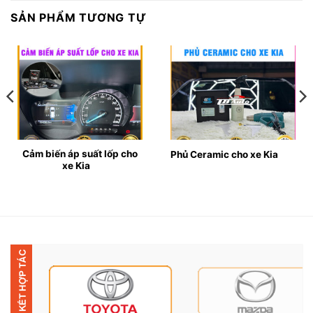
SẢN PHẨM TƯƠNG TỰ
Địa chỉ lắp camera 360 cho xe Kia u
Camera 360 độ cho xe Kia là gì?
✤ Camera 360 độ là 1 bộ sản phẩm gồm có 4 mắt
Cảm biến áp suất lốp cho
Phủ Ceramic cho xe Kia
xe Kia
cam được lắp ở phía trước sau và 2 bên gương chiếu
hậu của xe Kia. Giúp ghi lại hình ảnh toàn cảnh xung
quanh xe và giúp bạn có thể quan sát ở các góc khuất,
điểm mù mà mắt thường không thể nhìn thấy được.
✤ Các mắt cam này có nhiệm vụ ghi lại hình ảnh xung
quanh của xe rồi truyền về bộ điều khiển tổng để xử lý
dữ liệu. Sau đó, các hình ảnh này sẽ được thiết bị hiển
thị lên màn hình DVD trung tâm hoặc màn hình taplo.