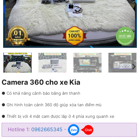
Camera 360 cho xe Kia
● Có khả năng cảnh báo bằng âm thanh
● Ghi hình toàn cảnh 360 độ giúp xóa tan điểm mù
● Thiết bị với 4 mắt cam được lắp ở 4 phía xung quanh xe
● Giúp bạn lưu lại những hình ảnh video nhanh chóng
Hotline 1:
0962665345
-
● Giúp bạn giám sát xe 24/24 mọi lúc mọi nơi