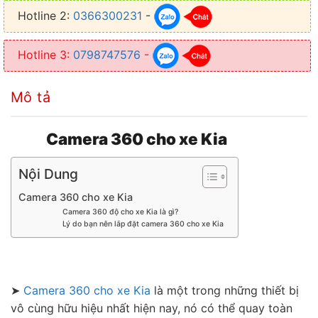
Hotline 2:
0366300231
-
● Hạn chế va chạm với những vật xung quanh và tránh trầy xước xe
Hotline 3:
0798747576
-
Mô tả
Camera 360 cho xe Kia
Nội Dung
Camera 360 cho xe Kia
Camera 360 độ cho xe Kia là gì?
Lý do bạn nên lắp đặt camera 360 cho xe Kia
➤
Camera 360 cho xe Kia
là một trong những thiết bị
vô cùng hữu hiệu nhất hiện nay, nó có thể quay toàn