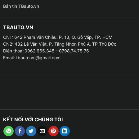
Bản tin TBauto.vn
TBAUTO.VN
CN1: 642 Phạm Văn Chiêu, P. 13, Q. Gò Vấp, TP. HCM
CN2: 482 Lê Văn Việt, P. Tăng Nhơn Phú A, TP Thủ Đức
Điện thoại:0962.665.345 - 0798.74.75.76
Email:
tbauto.vn@gmail.com
Địa chỉ lắp camera 360 cho xe Kia u
Camera 360 cho xe Kia có tính năng gì nổi bật
✪ Camera 360 cho xe Kia giúp loại bỏ hoàn toàn các
điểm mù xung quanh xe Kia, giúp bạn mỗi khi ngồi lái
xe có thể quan sát được toàn cảnh của xe, từ đó giúp
KẾT NỐI VỚI CHÚNG TÔI
giảm thiểu tối đa tình trạng xảy ra tai nạn giao thông
và có thể tránh né được những vật cản bất ngờ xuất
hiện như chó, mèo… trong khi đang di chuyển trên