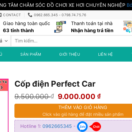
NG TÂM CHĂM SÓC ĐỒ CHƠI XE HƠI CHUYÊN NGHIỆP
Bỏ
CONTACT
0962.665.345 - 0798.74.75.76
Giao hàng toàn quốc
Thanh toán tại nhà
63 tỉnh thành
Nhận hàng trả tiền
Tìm
kiếm:
Ủ
SẢN PHẨM
GIỚI THIỆU
LIÊN HỆ
Cốp điện Perfect Car
Giá
Giá
9.500.000
9.000.000
₫
₫
gốc
hiện
THÊM VÀO GIỎ HÀNG
là:
tại
Click vào giỏ hàng để đặt nhiều sản phẩm
9.500.000 ₫.
là:
9.000.00
Hotline 1:
0962665345
-