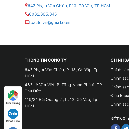
642 Phạm Văn Chiêu, P13, Gò Vấp, TP.HCM.
– Ngay tại vị trí lái xe cũng được tích hợp n
0962.665.345
– Đặc biệt, bộ cốp điện Perfect Car còn có th
tbauto.vn@gmail.com
vừa tiện lợi vừa đảm bảo an toàn.
=>> Lưu ý
: Cốp điện Perfect Car giữ Zin và lắ
sản phẩm này mới mở được được cốp qua chìa 
THÔNG TIN CÔNG TY
CHÍNH S
642 Phạm Văn Chiêu, P. 13, Gò Vấp, Tp
Chính sác
HCM
Chính sá
482 Lê Văn Việt, P. Tăng Nhơn Phú A, TP
Chính sá
Thủ Đức
Điều kho
119/24 Bùi Quang là, P. 12, Gò Vấp, Tp
Tìm đường
Chính sá
HCM
KẾT NỐI 
Chat Zalo