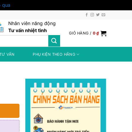
 qua
Nhân viên năng động
Tư vấn nhiệt tình
GIỎ HÀNG /
0
₫
TƯ VẤN
PHỤ KIỆN THEO HÃNG
0 ₫.