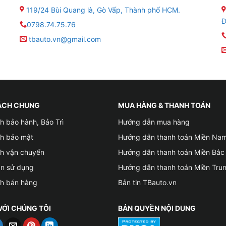
119/24 Bùi Quang là, Gò Vấp, Thành phố HCM.
út bấm để bạn có thể dễ dàng mở cốp cho người khác bỏ đồ
Đ
0798.74.75.76
ể mở cốp từ xa dễ dàng với nút bấm được tích hợp vào rem
tbauto.vn@gmail.com
p theo hệ thống nguyên bản của xe nên nếu xe nguyên bản có
khóa Zin.
ÁCH CHUNG
MUA HÀNG & THANH TOÁN
h bảo hành, Bảo Trì
Hướng dẫn mua hàng
ch bảo mật
Hướng dẫn thanh toán Miền Na
ch vận chuyển
Hướng dẫn thanh toán Miền Bắc
ản sử dụng
Hướng dẫn thanh toán Miền Tru
ch bán hàng
Bản tin TBauto.vn
VỚI CHÚNG TÔI
BẢN QUYỀN NỘI DUNG