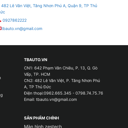
482 Lê Văn Việt, Tăng Nhơn Phú A, Quận 9, TP Thủ
 vào mà không cần phải bước xuống xe.
ức
ote zin của xe kèm theo hệ thống đèn cảnh báo
0927862222
tbauto.vn@gmail.com
 tính năng mở cốp qua chìa khóa thì khi lắp
TBAUTO.VN
CN1: 642 Phạm Văn Chiêu, P. 13, Q. Gò
Vấp, TP. HCM
m
CN2: 482 Lê Văn Việt, P. Tăng Nhơn Phú
A, TP Thủ Đức
Điện thoại:0962.665.345 - 0798.74.75.76
ng
Email:
tbauto.vn@gmail.com
SẢN PHẨM CHÍNH
Màn hình zestech