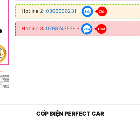
Hotline 2:
0366300231
-
Hotline 3:
0798747576
-
CỐP ĐIỆN PERFECT CAR