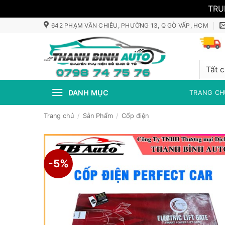
TRU
Bỏ
642 PHẠM VĂN CHIÊU, PHƯỜNG 13, Q GÒ VẤP, HCM
qua
nội
dung
DANH MỤC
TRANG CH
Trang chủ
/
Sản Phẩm
/
Cốp điện
-5%