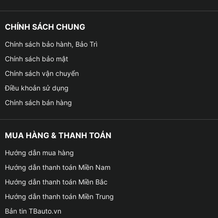
✦ Đảm bảo độ an toàn cho người dùng.
CHÍNH SÁCH CHUNG
✦ Hệ thống giảm xóc với độ bền cao và có khả năng
Chính sách bảo hành, Bảo Trì
chống chịu lực tốt.
Chính sách bảo mật
✦ Tăng phong cách và sự sang trọng cho chiếc xe
Chính sách vận chuyển
Điều khoản sử dụng
✦ Mang đến cảm giác nhẹ nhàng êm ái và dễ chịu cho
người sử dụng
Chính sách bán hàng
MUA HÀNG & THANH TOÁN
Hướng dẫn mua hàng
Hướng dẫn thanh toán Miền Nam
Hướng dẫn thanh toán Miền Bắc
Hướng dẫn thanh toán Miền Trung
Bản tin TBauto.vn