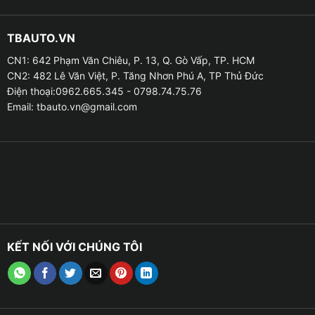
TBAUTO.VN
CN1: 642 Phạm Văn Chiêu, P. 13, Q. Gò Vấp, TP. HCM
CN2: 482 Lê Văn Việt, P. Tăng Nhơn Phú A, TP Thủ Đức
Điện thoại:0962.665.345 - 0798.74.75.76
Email:
tbauto.vn@gmail.com
Cốp điện ô tô tích hợp hệ thống điều khiển tự động thông minh
3. CÓ THẬT SỰ CẦN THIẾT ĐỘ CỐP XE Ô TÔ HAY
KHÔNG?
• Việc đóng/mở cốp theo kiểu hiện nay có thể gây cho
bạn nhiều rắc rối không ý muốn. Cụ thể khi ấn mở
khoá cốp thì cửa cốp sau của các dòng xe Sedan như
KẾT NỐI VỚI CHÚNG TÔI
Honda Accord, Honda City, Toyota Vios… sẽ được hé
một chút. Muốn mở cốp xe chúng ta phải sử dụng tay
nâng cốp lên, điều này thực sự là một vấn đề lớn với
những ai đang mang vác vật nặng hoặc vận chuyển đồ