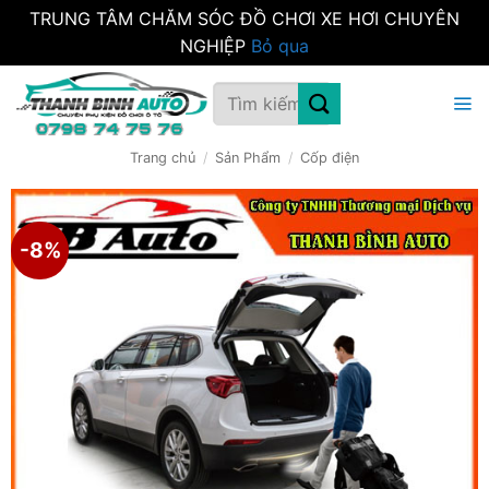
TRUNG TÂM CHĂM SÓC ĐỒ CHƠI XE HƠI CHUYÊN
NGHIỆP
Bỏ qua
Bỏ
Tìm
qua
kiếm:
nội
dung
Trang chủ
/
Sản Phẩm
/
Cốp điện
-8%