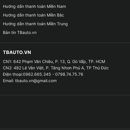
Hướng dẫn thanh toán Miền Nam
Hướng dẫn thanh toán Miền Bắc
Hướng dẫn thanh toán Miền Trung
Bản tin TBauto.vn
Giá bán Camera 360 cho xe VinFast VF3 tốt nhất tại
Quận 9 ( Thủ Đức ) Tphcm
TBAUTO.VN
☁ Không còn phải lo ngại về vấn đề những điểm mù
CN1: 642 Phạm Văn Chiêu, P. 13, Q. Gò Vấp, TP. HCM
góc khuất .
CN2: 482 Lê Văn Việt, P. Tăng Nhơn Phú A, TP Thủ Đức
Điện thoại:0962.665.345 - 0798.74.75.76
☁ Tự động đánh lái theo góc chiều xoay của vô lăng
Email:
tbauto.vn@gmail.com
hỗ trợ tài xế căn chỉnh chính xác vị trí mà 2 bánh xe sẽ
đi vào .
☁ Hình ảnh được hiển thị lên màn hình, người sử dụng
có thể quan sát tổng thể một cách trực quan nhất trên
màn hình DVD