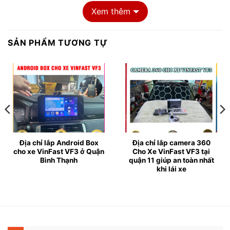
Xem thêm
SẢN PHẨM TƯƠNG TỰ
Địa điểm lắp Camera 360 cho xe VinFast VF3 chất
lượng tại Tphcm
♥︎ Đặc điểm của Camera 360 cho xe VinFast VF3
:
Địa chỉ lắp Android Box
Địa chỉ lắp camera 360
cho xe VinFast VF3 ở Quận
Cho Xe VinFast VF3 tại
✦ Lắp Camera 360 cho xe VinFast VF3 sẽ giúp giải
Bình Thạnh
quận 11 giúp an toàn nhất
khi lái xe
quyết những rủi ro vô cùng hiệu quả trong những
trường hợp không mong muốn. Bên cạnh đó, việc quan
sát qua hệ thống camera 360 là một giải pháp hoàn
hảo giúp tài xế khắc phục hạn chế về tầm nhìn và các
điểm mù khi lái xe.