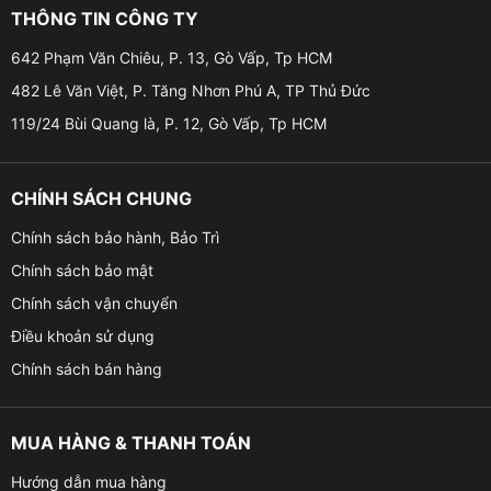
bảo vệ xe của bạn từ phía xa .
THÔNG TIN CÔNG TY
642 Phạm Văn Chiêu, P. 13, Gò Vấp, Tp HCM
☁ Không cần thay màn hình Android vẫn lắp được
Camera 360 cho xe VinFast VF3
482 Lê Văn Việt, P. Tăng Nhơn Phú A, TP Thủ Đức
119/24 Bùi Quang là, P. 12, Gò Vấp, Tp HCM
☁ Cảm biến chuyển động, tự động ghi lại hình ảnh
trước và sau khi có va chạm . Giúp cho bạn lái xe an
toàn và yên tâm lái xe, giảm thiểu tối đa những rủi ro
CHÍNH SÁCH CHUNG
trầy xước xe .
Chính sách bảo hành, Bảo Trì
Chính sách bảo mật
Chính sách vận chuyển
Điều khoản sử dụng
Chính sách bán hàng
MUA HÀNG & THANH TOÁN
Hướng dẫn mua hàng