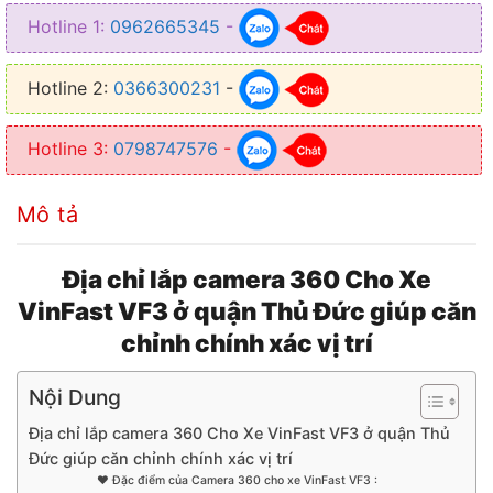
• Giúp hỗ trợ người lái xe tránh được những va chạm phía sau
Hotline 1:
0962665345
-
Hotline 2:
0366300231
-
Hotline 3:
0798747576
-
Mô tả
Địa chỉ lắp camera 360 Cho Xe
VinFast VF3 ở quận Thủ Đức giúp căn
chỉnh chính xác vị trí
Nội Dung
Địa chỉ lắp camera 360 Cho Xe VinFast VF3 ở quận Thủ
Đức giúp căn chỉnh chính xác vị trí
♥︎ Đặc điểm của Camera 360 cho xe VinFast VF3 :