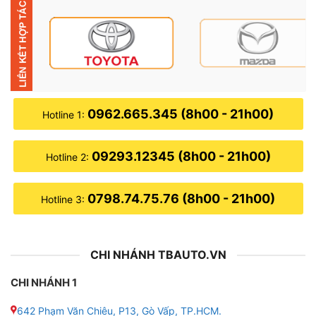
✦ Có khả năng thực hiện thao tác lệnh lùi và xi nhan tự
động. Khi xe cài số lùi thì hệ thống Camera 360 sẽ tự
động hiển thị hình ảnh lên màn hình và vạch rõ ra lộ
trình tiếp theo mà xe lùi lại vị trí đó.
0962.665.345 (8h00 - 21h00)
Hotline 1:
09293.12345 (8h00 - 21h00)
Hotline 2:
0798.74.75.76 (8h00 - 21h00)
Hotline 3:
CHI NHÁNH TBAUTO.VN
CHI NHÁNH 1
642 Phạm Văn Chiêu, P13, Gò Vấp, TP.HCM.