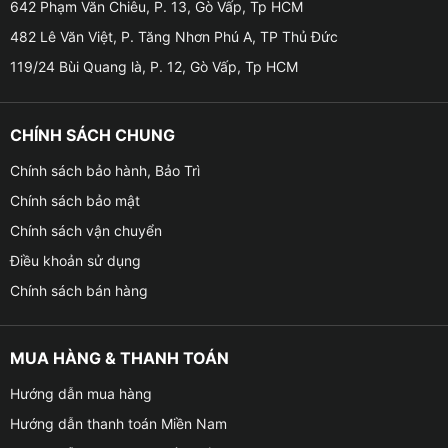
642 Phạm Văn Chiêu, P. 13, Gò Vấp, Tp HCM
482 Lê Văn Việt, P. Tăng Nhơn Phú A, TP Thủ Đức
119/24 Bùi Quang là, P. 12, Gò Vấp, Tp HCM
CHÍNH SÁCH CHUNG
Chính sách bảo hành, Bảo Trì
Chính sách bảo mật
Chính sách vận chuyển
Điều khoản sử dụng
Chính sách bán hàng
Địa chỉ lắp Android Box cho xe VinFast VF3
MUA HÀNG & THANH TOÁN
Tính năng của Android Box cho xe VinFast VF3
Hướng dẫn mua hàng
Hướng dẫn thanh toán Miền Nam
✦
Giao diện bắt mắt và dễ dàng sử dụng