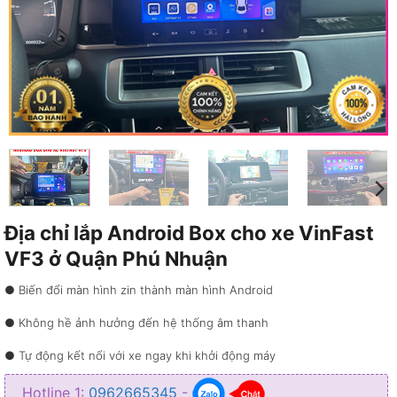
Địa chỉ lắp Android Box cho xe VinFast
VF3 ở Quận Phú Nhuận
● Biến đổi màn hình zin thành màn hình Android
● Không hề ảnh hưởng đến hệ thống âm thanh
● Tự động kết nối với xe ngay khi khởi động máy
● Kết nối Internet 4G và truy cập kho ứng dụng đa dạng
Hotline 1:
0962665345
-