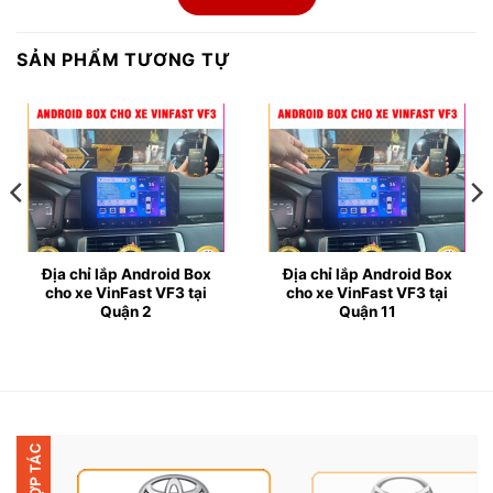
● Là một trong những thiết bị thông minh, giúp biến
đổi màn hình zin của xe VinFast VF3 thành màn hình
SẢN PHẨM TƯƠNG TỰ
Android. Mang đến cho bạn những trải nghiệm tuyệt
vời như xem Youtube, lướt web, nghe nhạc trực tuyến,
Facebook, tra cứu đường đi trên Google Maps,
Vietmap,…cùng nhiều tiện ích hỗ trợ lái xe an toàn
khác.
● Đặc biệt, thiết bị này còn không hề ảnh hưởng đến
hệ thống âm thanh, màn hình nguyên bản của xe.
Địa chỉ lắp Android Box
Địa chỉ lắp Android Box
cho xe VinFast VF3 tại
cho xe VinFast VF3 tại
Quận 2
Quận 11