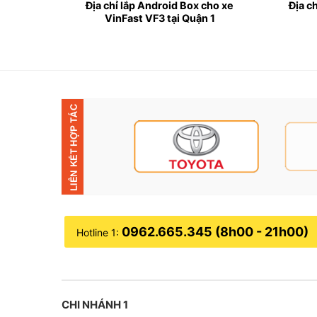
Địa chỉ lắp Android Box cho xe
Địa c
 VF3
VinFast VF3 tại Quận 1
Đị
Tại sao nên lắp Android Box cho xe Vin
✤ Xe ô tô điện VinFast thường sở hữu thiết kế đ
VinFast vẫn còn một số điểm hạn chế nhất định
0962.665.345 (8h00 - 21h00)
Hotline 1:
✤ Màn hình không có khe cắm sim 4G, hạn chế nh
✤ Màn hình zin nên nó chỉ có thể liên kết cùng 
CHI NHÁNH 1