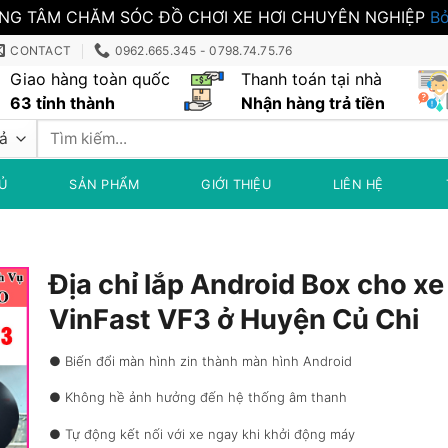
NG TÂM CHĂM SÓC ĐỒ CHƠI XE HƠI CHUYÊN NGHIỆP
Bỏ
CONTACT
0962.665.345 - 0798.74.75.76
Giao hàng toàn quốc
Thanh toán tại nhà
63 tỉnh thành
Nhận hàng trả tiền
Tìm
kiếm:
Ủ
SẢN PHẨM
GIỚI THIỆU
LIÊN HỆ
Địa chỉ lắp Android Box cho xe
VinFast VF3 ở Huyện Củ Chi
● Biến đổi màn hình zin thành màn hình Android
● Không hề ảnh hưởng đến hệ thống âm thanh
● Tự động kết nối với xe ngay khi khởi động máy