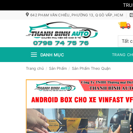
TRU
Bỏ
642 PHẠM VĂN CHIÊU, PHƯỜNG 13, Q GÒ VẤP, HCM
qua
nội
dung
DANH MỤC
TRANG CH
Trang chủ
/
Sản Phẩm
/
Sản Phẩm Theo Quận