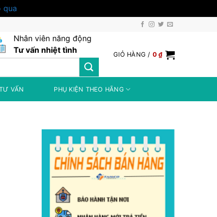
 qua
Nhân viên năng động
Tư vấn nhiệt tình
GIỎ HÀNG /
0
₫
TƯ VẤN
PHỤ KIỆN THEO HÃNG