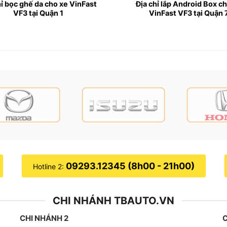
hỉ bọc ghế da cho xe VinFast
Địa chỉ lắp Android Box c
VF3 tại Quận 1
VinFast VF3 tại Quận 
a chỉ lắp Android Box cho xe VinFast VF3 uy tín chất lượng tại TP
Fast VF3?
ẳng cấp, sang trọng cùng với khoang nội thất đầy đủ tiện n
 nên chưa thể đáp ứng được trọn vẹn nhu cầu sử dụng của n
09293.12345 (8h00 - 21h00)
Hotline 2:
iều về tính năng và khả năng kết nối với Internet.
CHI NHÁNH TBAUTO.VN
với các thiết bị từ Apple như Iphone hoặc Ipad.
CHI NHÁNH 2
C