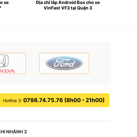
ho xe
Địa chỉ lắp Android Box cho xe
7
VinFast VF3 tại Quận 3
HCM
ghi hiện đại. Tuy nhiên, màn hình zin của xe
gười lái, cụ thể sau:
0798.74.75.76 (8h00 - 21h00)
Hotline 3:
HI NHÁNH 3