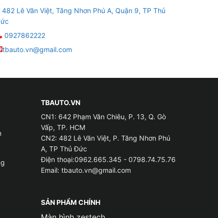
c như Facebook, Youtube, Google,…
482 Lê Văn Việt, Tăng Nhơn Phú A, Quận 9, TP Thủ
ức
khăn cho người dùng.
0927862222
u trên. Thiết bị này sẽ giúp mang đến nhiều
tbauto.vn@gmail.com
TBAUTO.VN
CN1: 642 Phạm Văn Chiêu, P. 13, Q. Gò
Vấp, TP. HCM
m
CN2: 482 Lê Văn Việt, P. Tăng Nhơn Phú
A, TP Thủ Đức
Điện thoại:0962.665.345 - 0798.74.75.76
ng
Email:
tbauto.vn@gmail.com
SẢN PHẨM CHÍNH
Màn hình zestech