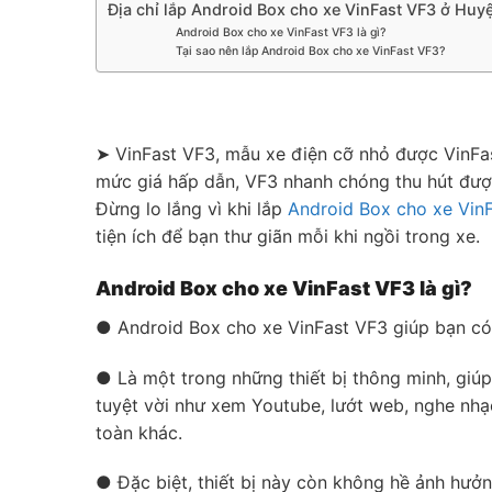
Địa chỉ lắp Android Box cho xe VinFast VF3 ở Huyệ
Android Box cho xe VinFast VF3 là gì?
Tại sao nên lắp Android Box cho xe VinFast VF3?
➤ VinFast VF3, mẫu xe điện cỡ nhỏ được VinFast
mức giá hấp dẫn, VF3 nhanh chóng thu hút được 
Đừng lo lắng vì khi lắp
Android Box cho xe Vin
tiện ích để bạn thư giãn mỗi khi ngồi trong xe.
Android Box cho xe VinFast VF3 là gì?
● Android Box cho xe VinFast VF3 giúp bạn có 
● Là một trong những thiết bị thông minh, giú
tuyệt vời như xem Youtube, lướt web, nghe nhạc
toàn khác.
● Đặc biệt, thiết bị này còn không hề ảnh hưở