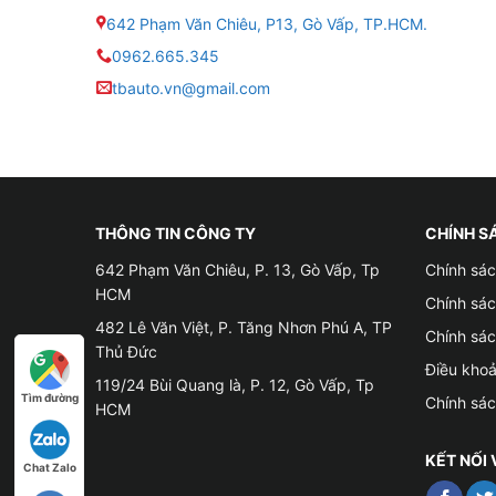
✤ Không thể truy cập các ứng dụng chỉ dẫn đư
642 Phạm Văn Chiêu, P13, Gò Vấp, TP.HCM.
0962.665.345
✤ Hệ điều hành Carplay còn nhiều hạn chế về t
tbauto.vn@gmail.com
✤ Do đó, lắp đặt Android Box cho xe VinFast V
trải nghiệm thú vị và tiện ích đến với bạn mà l
THÔNG TIN CÔNG TY
CHÍNH S
642 Phạm Văn Chiêu, P. 13, Gò Vấp, Tp
Chính sác
HCM
Chính sá
482 Lê Văn Việt, P. Tăng Nhơn Phú A, TP
Chính sá
Thủ Đức
Điều kho
119/24 Bùi Quang là, P. 12, Gò Vấp, Tp
Tìm đường
Chính sá
HCM
KẾT NỐI 
Chat Zalo