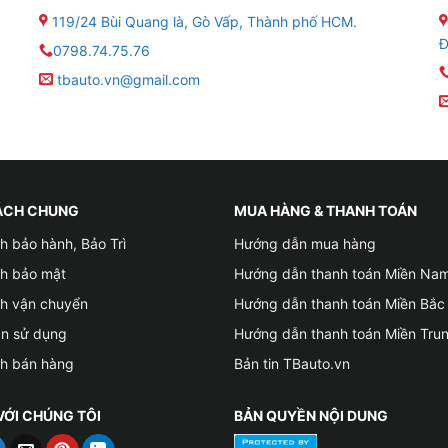
ờng Google Maps và những ứng dụng giải trí phổ biến khá
119/24 Bùi Quang là, Gò Vấp, Thành phố HCM.
Đ
0798.74.75.76
ính năng, thao tác sử dụng phức tạp nên gây ra nhiều khó 
tbauto.vn@gmail.com
F3 là giải pháp hoàn hảo để khắc phục những vấn đề vừa nê
ại không làm ảnh hưởng đến kết cấu của xe.
ÁCH CHUNG
MUA HÀNG & THANH TOÁN
h bảo hành, Bảo Trì
Hướng dẫn mua hàng
ch bảo mật
Hướng dẫn thanh toán Miền Na
ch vận chuyển
Hướng dẫn thanh toán Miền Bắc
ản sử dụng
Hướng dẫn thanh toán Miền Tru
ch bán hàng
Bản tin TBauto.vn
VỚI CHÚNG TÔI
BẢN QUYỀN NỘI DUNG