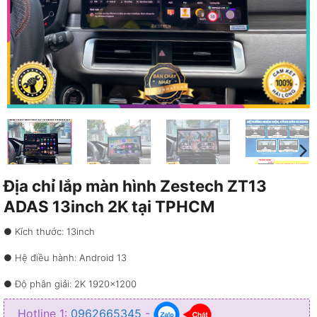
Địa chỉ lắp màn hình Zestech ZT13
ADAS 13inch 2K tại TPHCM
● Kích thước: 13inch
● Hệ điều hành: Android 13
● Độ phân giải: 2K 1920×1200
● Bộ nhớ: RAM 6GB – ROM 128GB
Hotline 1:
0962665345
-