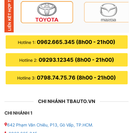
● Bảo hành 24 tháng (1 đổi 1 trong năm đầu)
● Quà tặng hấp dẫn: Tặng camera hành trình Zestech
Adas, thẻ nhớ 32GB, sim 4G
0962.665.345 (8h00 - 21h00)
Hotline 1:
– Tặng cảm biến áp suất lốp Zestech trị giá 3.500.000
VNĐ (áp dụng với giá chưa giảm)
09293.12345 (8h00 - 21h00)
Hotline 2:
– Bảo hành điện tử toàn quốc 24 tháng, 1 đổi 1 trong
vòng 12 tháng đầu tiên nếu có lỗi từ nhà sản xuất
0798.74.75.76 (8h00 - 21h00)
Hotline 3:
CHI NHÁNH TBAUTO.VN
CHI NHÁNH 1
642 Phạm Văn Chiêu, P13, Gò Vấp, TP.HCM.