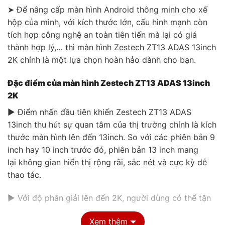
➤ Để nâng cấp màn hình Android thông minh cho xế
hộp của mình, với kích thước lớn, cấu hình mạnh còn
tích hợp công nghệ an toàn tiên tiến mà lại có giá
thành hợp lý,… thì màn hình Zestech ZT13 ADAS 13inch
2K chính là một lựa chọn hoàn hảo dành cho bạn.
Đặc điểm của màn hình Zestech ZT13 ADAS 13inch
2K
▶ Điểm nhấn đầu tiên khiến Zestech ZT13 ADAS
13inch thu hút sự quan tâm của thị trường chính là kích
thước màn hình lên đến 13inch. So với các phiên bản 9
inch hay 10 inch trước đó, phiên bản 13 inch mang
lại không gian hiển thị rộng rãi, sắc nét và cực kỳ dễ
thao tác.
▶ Với độ phân giải lên đến 2K, người dùng có thể tận
hưởng hình ảnh chi tiết vượt trội, hỗ trợ tối đa trong
Xem thêm
việc quan sát bản đồ, camera, các ứng dụng giải trí