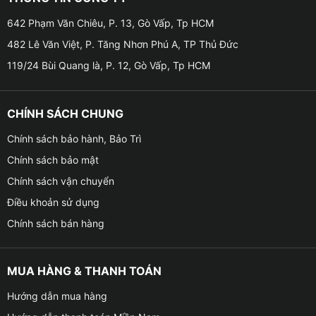
– Cảnh báo giữ khoảng cách an toàn
642 Phạm Văn Chiêu, P. 13, Gò Vấp, Tp HCM
482 Lê Văn Việt, P. Tăng Nhơn Phú A, TP Thủ Đức
– Cảnh báo va chạm với người đi bộ
119/24 Bùi Quang là, P. 12, Gò Vấp, Tp HCM
– Tự động điều chỉnh tốc độ khi sử dụng tính năng
kiểm soát hành trình (Adaptive Cruise Control)
CHÍNH SÁCH CHUNG
– Tất cả những cảnh báo này được hiển thị trực quan
Chính sách bảo hành, Bảo Trì
trên màn hình lớn 13inch, giúp tài xế dễ dàng theo dõi
Chính sách bảo mật
và phản ứng kịp thời trong mọi tình huống giao thông.
Chính sách vận chuyển
Điều khoản sử dụng
Chính sách bán hàng
MUA HÀNG & THANH TOÁN
Hướng dẫn mua hàng