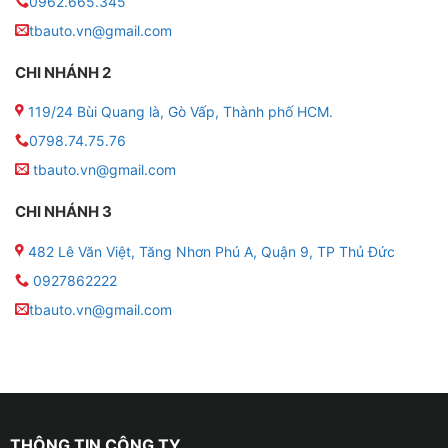
0962.665.345
tbauto.vn@gmail.com
CHI NHÁNH 2
119/24 Bùi Quang là, Gò Vấp, Thành phố HCM.
0798.74.75.76
tbauto.vn@gmail.com
Công Nghệ ADAS – Lái Xe An Toàn Tuyệt Đối
Màn hình Zestech ZT13 ADAS 13inch 2K được tích hợp
CHI NHÁNH 3
công nghệ ADAS (Advanced Driver Assistance
482 Lê Văn Việt, Tăng Nhơn Phú A, Quận 9, TP Thủ Đức
Systems) – hệ thống hỗ trợ lái xe an toàn thông minh
0927862222
hàng đầu hiện nay. Các tính năng nổi bật bao gồm:
tbauto.vn@gmail.com
– Cảnh báo va chạm phía trước
– Cảnh báo lệch làn và hỗ trợ giữ làn đường
– Nhận diện và hiển thị biển báo giao thông
THÔNG TIN CÔNG TY