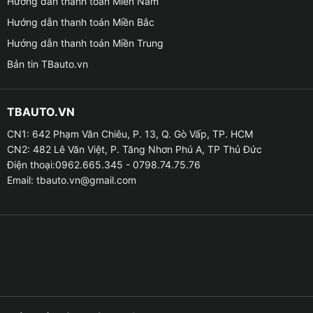
Hướng dẫn thanh toán Miền Nam
Hướng dẫn thanh toán Miền Bắc
Hướng dẫn thanh toán Miền Trung
Bản tin TBauto.vn
TBAUTO.VN
Những tính năng của màn hình Zestech ZT13 ADAS
13inch 2K
CN1: 642 Phạm Văn Chiêu, P. 13, Q. Gò Vấp, TP. HCM
CN2: 482 Lê Văn Việt, P. Tăng Nhơn Phú A, TP Thủ Đức
Điện thoại:0962.665.345 - 0798.74.75.76
Màn hình tích hợp độ phân giải 2K sắc nét, chống chói
Email:
tbauto.vn@gmail.com
Màn hình ZT13 ADAS sở hữu công nghệ hiển thị tiên
tiến với độ phân giải 2K, đưa trải nghiệm thị giác của
người dùng lên tầm cao mới, vượt xa các màn hình
thông thường.
– Màn hình HD IPS cảm ứng QLED, mang lại hình ảnh
rõ nét, chi tiết và sống động dù trong điều kiện ánh