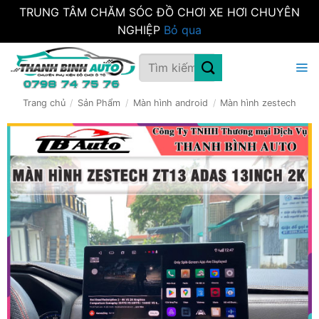
TRUNG TÂM CHĂM SÓC ĐỒ CHƠI XE HƠI CHUYÊN
NGHIỆP
Bỏ qua
Bỏ
Tìm
qua
kiếm:
nội
dung
Trang chủ
/
Sản Phẩm
/
Màn hình android
/
Màn hình zestech