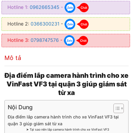
♥︎ Ghi lại video trong điều kiện ánh sáng yếu hoặc trong đêm tối
Hotline 1:
0962665345
-
Hotline 2:
0366300231
-
Hotline 3:
0798747576
-
Mô tả
Địa điểm lắp camera hành trình cho xe
VinFast VF3 tại quận 3 giúp giám sát
từ xa
Nội Dung
Địa điểm lắp camera hành trình cho xe VinFast VF3 tại
quận 3 giúp giám sát từ xa
➤ Tại sao nên lắp camera hành trình cho xe VinFast VF3