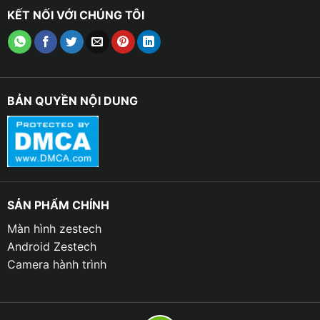
xe trước các hành vi gian lận hoặc phá hoại.
KẾT NỐI VỚI CHÚNG TÔI
✔ Với việc lắp đặt một chiếc camera hành trình tốt cho
dòng xe VinFast VF3 , người sử dụng có thể ghi lại các
hành vi không đúng đắn hoặc tấn công đến xe của
BẢN QUYỀN NỘI DUNG
mình.
SẢN PHẨM CHÍNH
Màn hình zestech
Android Zestech
Camera hành trình