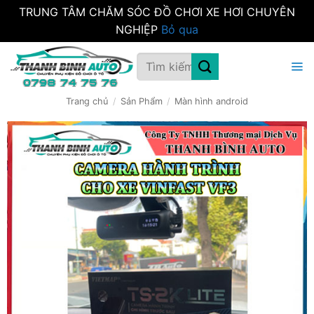
TRUNG TÂM CHĂM SÓC ĐỒ CHƠI XE HƠI CHUYÊN
NGHIỆP
Bỏ qua
Bỏ
Tìm
qua
kiếm:
nội
dung
Trang chủ
/
Sản Phẩm
/
Màn hình android