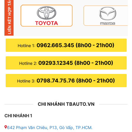
→ Cam hành trình có thể ghi lại toàn bộ hành trình,
cung cấp những bằng chứng rõ ràng, bảo vệ bạn khỏi
những tranh chấp không đáng có.
→ Được giám sát từ xa, an tâm mọi lúc . Công nghệ
hiện đại cho phép tài xế theo dõi chiếc Vinfast VF3
0962.665.345 (8h00 - 21h00)
Hotline 1:
trực tiếp qua ứng dụng điện thoại. Dù đỗ xe ở bất cứ
đâu,người lái xe vẫn có thể kiểm tra tình trạng xe, đảm
09293.12345 (8h00 - 21h00)
Hotline 2:
bảo an ninh tuyệt đối.
0798.74.75.76 (8h00 - 21h00)
Hotline 3:
CHI NHÁNH TBAUTO.VN
CHI NHÁNH 1
642 Phạm Văn Chiêu, P13, Gò Vấp, TP.HCM.