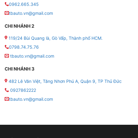
0962.665.345
tbauto.vn@gmail.com
CHI NHÁNH 2
119/24 Bùi Quang là, Gò Vấp, Thành phố HCM.
Địa chỉ lắp camera hành trình cho xe Vin
0798.74.75.76
tbauto.vn@gmail.com
➤ Lợi ích
khi
lắp camera hành trình cho xe Vinfast
CHI NHÁNH 3
VF3
• Hỗ trợ quá trình điều tra và xử lý mọi việc . Camera
482 Lê Văn Việt, Tăng Nhơn Phú A, Quận 9, TP Thủ Đức
hành trình được cung cấp một nguồn dữ liệu quan
0927862222
trọng trong quá trình điều tra và xử lý vụ việc.
tbauto.vn@gmail.com
• Các hình ảnh và video từ camera hành trình ghi lại có
thể cung cấp thông tin chi tiết về sự việc và dùng làm
chứng cho các cơ quan chức năng.