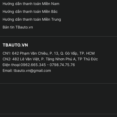
Hướng dẫn thanh toán Miền Nam
Hướng dẫn thanh toán Miền Bắc
Giá lắp camera hành trình cho xe VinFast VF3 
Hướng dẫn thanh toán Miền Trung
Bản tin TBauto.vn
✦ Giúp lái xe an toàn
TBAUTO.VN
✔ Việc lắp đặt camera hành trình cho xe VinFast VF3
có thể đóng vai trò quan trọng trong việc hỗ trợ lái xe
CN1: 642 Phạm Văn Chiêu, P. 13, Q. Gò Vấp, TP. HCM
CN2: 482 Lê Văn Việt, P. Tăng Nhơn Phú A, TP Thủ Đức
an toàn. Ngoài ra còn được trang bị các tính năng như
Điện thoại:0962.665.345 - 0798.74.75.76
cảnh báo tốc độ, cảnh báo ra khi đi chênh làn đường,
Email:
tbauto.vn@gmail.com
cảnh báo khoảng cách với xe phía trước cũng như các
chế độ cảnh báo khác .
✦ Bảo vệ xe trước các hành vi gian lận hoặc phá hoại
✔ Camera hành trình không chỉ hữu ích trong việc ghi
lại tình huống tai nạn và vi phạm luật giao thông, mà
nó còn đóng vai trò quan trọng trong việc bảo vệ cho