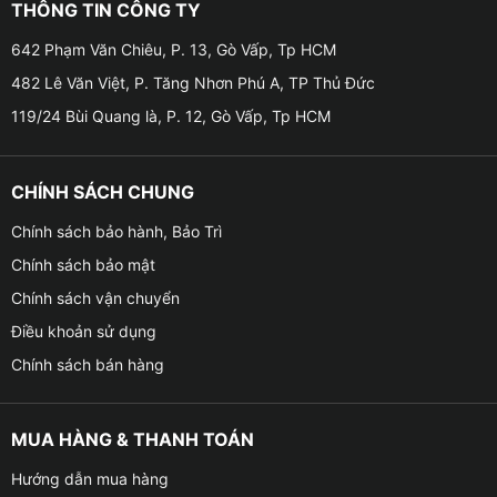
• Điều này giúp cảnh sát và các cơ quan liên quan có
THÔNG TIN CÔNG TY
thêm những chứng cứ để làm rõ vụ việc, định danh
642 Phạm Văn Chiêu, P. 13, Gò Vấp, Tp HCM
phương tiện khi tham gia và xác định hành vi vi phạm
482 Lê Văn Việt, P. Tăng Nhơn Phú A, TP Thủ Đức
luật giao thông.
119/24 Bùi Quang là, P. 12, Gò Vấp, Tp HCM
• Sự hỗ trợ này làm tăng tính minh bạch và lấy được
công bằng trong quá trình xử lý vụ việc.
CHÍNH SÁCH CHUNG
Chính sách bảo hành, Bảo Trì
Chính sách bảo mật
Chính sách vận chuyển
Điều khoản sử dụng
Chính sách bán hàng
MUA HÀNG & THANH TOÁN
Hướng dẫn mua hàng