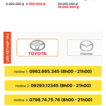
Giá
Giá
5.000.000
₫
4.500.000
₫
30.000.000
₫
gốc
hiện
Giá
Giá
19.000.000
₫
là:
tại
gốc
hiện
5.000.000 ₫.
là:
là:
tại
4.500.000 ₫.
30.000.000 ₫.
là:
19.000.000 ₫.
0962.665.345 (8h00 - 21h00)
Hotline 1:
09293.12345 (8h00 - 21h00)
Hotline 2:
0798.74.75.76 (8h00 - 21h00)
Hotline 3: