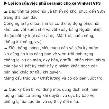
▶ Lợi ích của việc phủ ceramic cho xe VinFast
VF3
☁ Đặc tính tự phục hồi và khiến nó khôi phục đến 98%
trạng thái ban đầu
Công nghệ tự chữa lành và có thể tự động phục hồi
khỏi các vết xước nhỏ và vết xoáy bằng Nguồn nhiệt
thuộc bất kỳ loại nào (ví dụ: Mặt trời, nước nóng,
không khí nóng, v.v.)
☁ Siêu bóng loáng , siêu cứng cáp và siêu kỵ nước.
Nó cũng có khả năng bảo vệ vượt trội tình trạng
chống lại sự ăn mòn, oxy hóa, graffiti, phân chim, nhựa
của cây và bất kỳ chất gây ô nhiễm khác hoặc cặn
bẩn nào khác từ bầu khí quyển.
Mang cấu trúc 3D : Chất lượng và có độ bền vượt trội
☁ Cực kỳ bền bỉ với dung môi, dung dịch axit, hàm
lượng muối có trong khí quyển, và cực kỳ bảo vệ
chống lại tia cực tím và sự thay đổi màu.