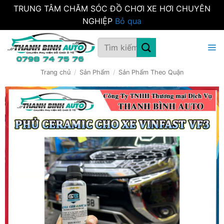
TRUNG TÂM CHĂM SÓC ĐỒ CHƠI XE HƠI CHUYÊN
NGHIỆP
Bỏ qua
Bỏ
Tìm
qua
kiếm:
nội
dung
Trang chủ
/
Sản Phẩm
/
Sản Phẩm Theo Quận