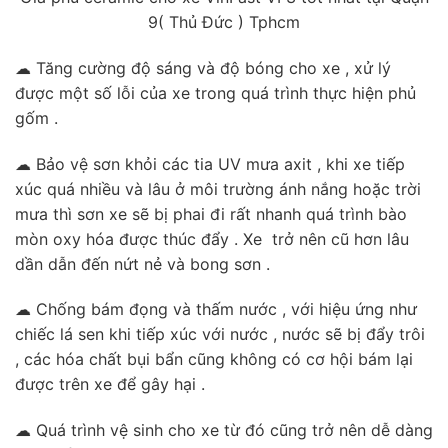
9( Thủ Đức ) Tphcm
☁ Tăng cường độ sáng và độ bóng cho xe , xử lý
được một số lỗi của xe trong quá trình thực hiện phủ
gốm .
☁ Bảo vệ sơn khỏi các tia UV mưa axit , khi xe tiếp
xúc quá nhiều và lâu ở môi trường ánh nắng hoặc trời
mưa thì sơn xe sẽ bị phai đi rất nhanh quá trình bào
mòn oxy hóa được thúc đẩy . Xe trở nên cũ hơn lâu
dần dẫn đến nứt nẻ và bong sơn .
☁ Chống bám đọng và thấm nước , với hiệu ứng như
chiếc lá sen khi tiếp xúc với nước , nước sẽ bị đẩy trôi
, các hóa chất bụi bẩn cũng không có cơ hội bám lại
được trên xe để gây hại .
☁ Quá trình vệ sinh cho xe từ đó cũng trở nên dễ dàng