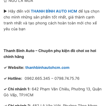
⏰ NGÓ LÀ MUA
► Hãy đến với
THANH BÌNH AUTO HCM
để lựa chọn
cho mình những sản phẩm tốt nhất, giá thành cạnh
tranh nhất và tạo phong cách hoàn toàn mới cho xế
yêu của bạn
Thanh Bình Auto – Chuyên phụ kiện đồ chơi xe hơi
chính hãng
✓ Website:
thanhbinhautohcm.com
✓ Hotline:
0962.665.345 – 0798.74.75.76
✓ Chi nhánh 1:
642 Phạm Văn Chiêu, Phường 13, Quận
Gò Vấp, TP.HCM
✓ Chi nhánh 2:
482 Lê Văn Việt, Phường Tăng Nhơn