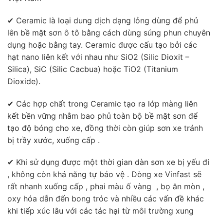
✔ Ceramic là loại dung dịch dạng lỏng dùng để phủ
lên bề mặt sơn ô tô bằng cách dùng súng phun chuyên
dụng hoặc bằng tay. Ceramic được cấu tạo bởi các
hạt nano liên kết với nhau như SiO2 (Silic Dioxit –
Silica), SiC (Silic Cacbua) hoặc TiO­­2 (Titanium
Dioxide).
✔ Các hợp chất trong Ceramic tạo ra lớp màng liên
kết bền vững nhằm bao phủ toàn bộ bề mặt sơn để
tạo độ bóng cho xe, đồng thời còn giúp sơn xe tránh
bị trầy xước, xuống cấp .
✔ Khi sử dụng được một thời gian dàn sơn xe bị yếu đi
, không còn khả năng tự bảo vệ . Dòng xe Vinfast sẽ
rất nhanh xuống cấp , phai màu ố vàng , bọ ăn mòn ,
oxy hóa dẫn đến bong tróc và nhiều các vấn đề khác
khi tiếp xúc lâu với các tác hại từ môi trường xung