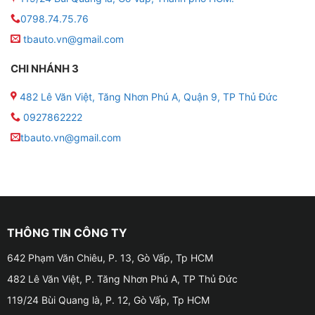
0798.74.75.76
tbauto.vn@gmail.com
CHI NHÁNH 3
482 Lê Văn Việt, Tăng Nhơn Phú A, Quận 9, TP Thủ Đức
0927862222
tbauto.vn@gmail.com
THÔNG TIN CÔNG TY
642 Phạm Văn Chiêu, P. 13, Gò Vấp, Tp HCM
482 Lê Văn Việt, P. Tăng Nhơn Phú A, TP Thủ Đức
119/24 Bùi Quang là, P. 12, Gò Vấp, Tp HCM