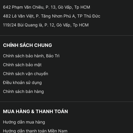
trạng thái ban đầu
642 Phạm Văn Chiêu, P. 13, Gò Vấp, Tp HCM
Công nghệ tự chữa lành và có thể tự động phục hồi
482 Lê Văn Việt, P. Tăng Nhơn Phú A, TP Thủ Đức
khỏi các vết xước nhỏ và vết xoáy bằng Nguồn nhiệt
119/24 Bùi Quang là, P. 12, Gò Vấp, Tp HCM
thuộc bất kỳ loại nào (ví dụ: Mặt trời, nước nóng,
không khí nóng, v.v.)
☁ Siêu bóng loáng , siêu cứng cáp và siêu kỵ nước.
CHÍNH SÁCH CHUNG
Nó cũng có khả năng bảo vệ vượt trội tình trạng
chống lại sự ăn mòn, oxy hóa, graffiti, phân chim, nhựa
Chính sách bảo hành, Bảo Trì
của cây và bất kỳ chất gây ô nhiễm khác hoặc cặn
Chính sách bảo mật
bẩn nào khác từ bầu khí quyển.
Chính sách vận chuyển
Mang cấu trúc 3D : Chất lượng và có độ bền vượt trội
Điều khoản sử dụng
Chính sách bán hàng
☁ Cực kỳ bền bỉ với dung môi, dung dịch axit, hàm
lượng muối có trong khí quyển, và cực kỳ bảo vệ
chống lại tia cực tím và sự thay đổi màu.
MUA HÀNG & THANH TOÁN
☁ Độ bền vượt trội : Bảo hành sản phẩm lên đến 5
Hướng dẫn mua hàng
năm. Đạt được độ kết dính 100% giữa sản phẩm và bề
Hướng dẫn thanh toán Miền Nam