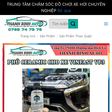
TRUNG TÂM CHĂM SÓC ĐỒ CHƠI XE HƠI CHUYÊN
NGHIỆP
Bỏ qua
Bỏ
Tìm
qua
kiếm:
nội
dung
Trang chủ
/
Sản Phẩm
/
Sản Phẩm Theo Quận