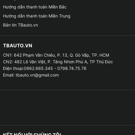
mặt sơn.
Hướng dẫn thanh toán Miền Bắc
Hướng dẫn thanh toán Miền Trung
Bản tin TBauto.vn
TBAUTO.VN
CN1: 642 Phạm Văn Chiêu, P. 13, Q. Gò Vấp, TP. HCM
CN2: 482 Lê Văn Việt, P. Tăng Nhơn Phú A, TP Thủ Đức
Điện thoại:0962.665.345 - 0798.74.75.76
Email:
tbauto.vn@gmail.com
Giá phủ ceramic cho xe VinFast VF3 tốt nhất tại Quận
9( Thủ Đức ) Tphcm