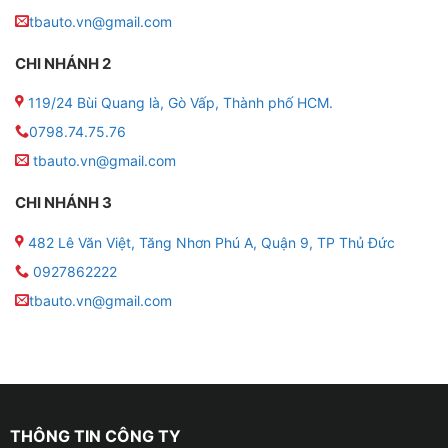
tbauto.vn@gmail.com
CHI NHÁNH 2
119/24 Bùi Quang là, Gò Vấp, Thành phố HCM.
0798.74.75.76
tbauto.vn@gmail.com
CHI NHÁNH 3
482 Lê Văn Việt, Tăng Nhơn Phú A, Quận 9, TP Thủ Đức
0927862222
tbauto.vn@gmail.com
Phủ ceramic cho xe VinFast VF3 uy tín tại Gò Vấp
Tphcm
▶ Lợi ích của việc phủ ceramic cho xe VinFast
VF3
THÔNG TIN CÔNG TY
☁ Đặc tính tự phục hồi và khiến nó khôi phục đến 98%