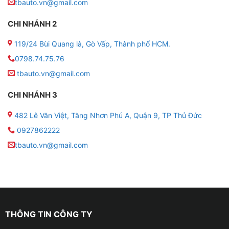
tbauto.vn@gmail.com
CHI NHÁNH 2
119/24 Bùi Quang là, Gò Vấp, Thành phố HCM.
0798.74.75.76
tbauto.vn@gmail.com
CHI NHÁNH 3
Địa chỉ lắp led nội thất ô tô cho xe VinFa
482 Lê Văn Việt, Tăng Nhơn Phú A, Quận 9, TP Thủ Đức
0927862222
Đặc điểm của đèn led nội thất ô tô cho xe VinFast VF3
tbauto.vn@gmail.com
✤ Sản phẩm này có thể dễ dàng thay đổi màu sắc
theo ý thích của bạn. Điều khiển led thông qua ứng
dụng trên điện thoại di động hoặc Remote.
✤ Led có thể thay đổi màu sắc theo nhịp điệu âm
THÔNG TIN CÔNG TY
nhạc, mang đến trải nghiệm âm thanh và ánh sáng