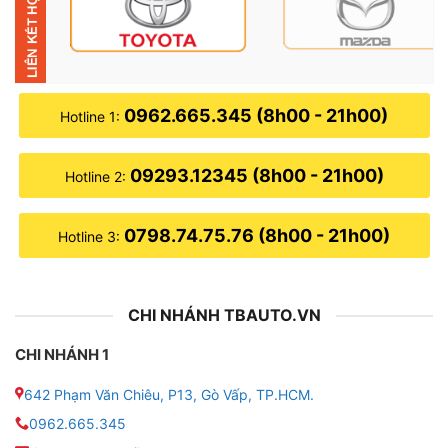
thanh led trên taplo, 4 vị trí thanh led trên cửa, 4 vị trí
led học để lý, 4 vị trí led tay nắm mở của và 4 vị trí led
gầm ghế.
● Led nội thất 20 vị trí cũng những vị trí của bộ 18 vị
0962.665.345 (8h00 - 21h00)
Hotline 1:
trí có thêm 2 thanh led ở con ngựa giữa, cũng có thể
là vị trí tương tự.
09293.12345 (8h00 - 21h00)
Hotline 2:
● Led nội thất 22 vị trí cũng giống như bộ led 18 vị trí
nhưng phụ kiện sẽ có thêm 4 vị trí ở cánh của.
0798.74.75.76 (8h00 - 21h00)
Hotline 3:
● Led nội thất 24 vị trí cũng giống như bộ led 20 vị trí
nhưng nó có thêm 4 vị trí loa cánh cửa.
CHI NHÁNH TBAUTO.VN
CHI NHÁNH 1
642 Phạm Văn Chiêu, P13, Gò Vấp, TP.HCM.
0962.665.345