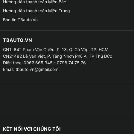
Hướng dẫn thanh toán Miền Bắc
Hướng dẫn thanh toán Miền Trung
Bản tin TBauto.vn
TBAUTO.VN
CN1: 642 Phạm Văn Chiêu, P. 13, Q. Gò Vấp, TP. HCM
CN2: 482 Lê Văn Việt, P. Tăng Nhơn Phú A, TP Thủ Đức
Địa chỉ lắp led nội thất ô tô cho xe VinFast 
Điện thoại:0962.665.345 - 0798.74.75.76
Email:
tbauto.vn@gmail.com
Ưu điểm của led nội thất ô tô cho xe VinFast VF3
✦ Tăng tính thẩm mỹ, đẳng cấp và sang trọng cho xế
yêu. Thể hiện phong cách đậm chất cá nhân riêng biệt
cho chiếc xe của bạn.
✦ Bộ sản phẩm có thể điều chỉnh màu sắc đa dạng
KẾT NỐI VỚI CHÚNG TÔI
khác nhau theo sở thích của bạn, giúp bạn tạo ra