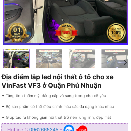
Địa điểm lắp led nội thất ô tô cho xe
VinFast VF3 ở Quận Phú Nhuận
✦ Tăng tính thẩm mỹ, đẳng cấp và sang trọng cho xế yêu
✦ Bộ sản phẩm có thể điều chỉnh màu sắc đa dạng khác nhau
✦ Giúp tạo ra không gian nội thất trở nên lung linh, đẹp mắt
✦ Giúp chiếu sáng bên trong không gian nội thất xe
Hotline 1:
0962665345
-