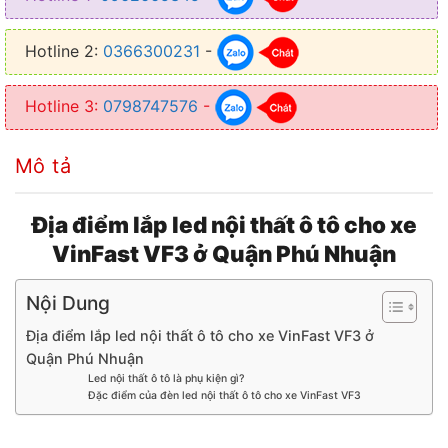
✦ Điều khiển led thông qua ứng dụng trên điện thoại hoặc Remote
Hotline 2:
0366300231
-
✦ Thiết kế dễ dàng lắp đặt, sử dụng cắm giắc zin 100%
✦ Không làm ảnh hưởng đến kết cấu cũng như là hệ thống điện
Hotline 3:
0798747576
-
Mô tả
Địa điểm lắp led nội thất ô tô cho xe
VinFast VF3 ở Quận Phú Nhuận
Nội Dung
Địa điểm lắp led nội thất ô tô cho xe VinFast VF3 ở
Quận Phú Nhuận
Led nội thất ô tô là phụ kiện gì?
Đặc điểm của đèn led nội thất ô tô cho xe VinFast VF3