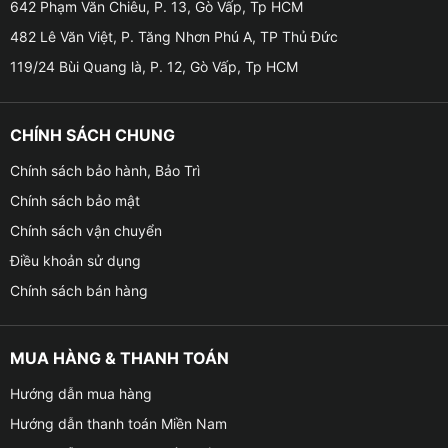
đồng thuận.
642 Phạm Văn Chiêu, P. 13, Gò Vấp, Tp HCM
482 Lê Văn Việt, P. Tăng Nhơn Phú A, TP Thủ Đức
✤ Led nội thất ô tô sẽ biến không gian nội thất VinFast
119/24 Bùi Quang là, P. 12, Gò Vấp, Tp HCM
VF3 của bạn trở nên sang trọng và ấn tượng hơn.
✤ Led nội thất ô tô cho xe VinFast VF3 được thiết kế
CHÍNH SÁCH CHUNG
khá cứng cáp, thường được gắn vào viền nội thất ô tô
bằng keo dán 3M chuyên dụng cho nên vô cùng chắc
Chính sách bảo hành, Bảo Trì
chắn và khó bị bong tróc.
Chính sách bảo mật
Chính sách vận chuyển
✤ Tuổi thọ cao, tiết kiệm điện năng. Lắp đặt an toàn
Điều khoản sử dụng
nhanh chóng và được sử dụng cắm giắc zin 100% vì
thế nó sẽ không làm ảnh hưởng đến kết cấu của xe.
Chính sách bán hàng
MUA HÀNG & THANH TOÁN
Hướng dẫn mua hàng
Hướng dẫn thanh toán Miền Nam