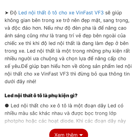
➤ Độ
Led nội thất ô tô cho xe VinFast VF3
sẽ giúp
không gian bên trong xe trở nên đẹp mặt, sang trọng,
và độc đáo hơn. Nếu như độ đèn pha là để nâng cao
ánh sáng cũng như là trang trí vẻ đẹp bên ngoài của
chiếc xe thì khi độ led nội thất là đang làm đẹp ở bên
trong xe. Led nội thất là một trong những phụ kiện rất
nhiều người ưa chuộng và chọn lựa để nâng cấp cho
xế yêu.Để giúp bạn hiểu hơn về dòng sản phẩm led nội
nội thất cho xe VinFast VF3 thì đừng bỏ qua thông tin
dưới đây nhé!
Led nội thất ô tô là phụ kiện gì?
● Led nội thất cho xe ô tô là một đoạn dây Led có
nhiều màu sắc khác nhau và được bọc trong lớp
photpho hoặc các hoạt diode. Khi các đoạn dây này
được kết nối với dòng điện thì nó sẽ phát ra ánh sáng
Xem thêm
đẹp mắt và nó còn có thể đổi màu tùy theo ý muốn