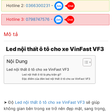
Hotline 2:
0366300231
-
✦ Thiết kế dễ dàng lắp đặt, sử dụng cắm giắc zin 100%
✦ Không làm ảnh hưởng đến kết cấu cũng như là hệ thống điện
Hotline 3:
0798747576
-
Mô tả
Led nội thất ô tô cho xe VinFast VF3
Nội Dung
Led nội thất ô tô cho xe VinFast VF3
Led nội thất ô tô là phụ kiện gì?
Đặc điểm của đèn led nội thất ô tô cho xe VinFast VF3
➤ Độ
Led nội thất ô tô cho xe VinFast VF3
sẽ giúp
không gian bên trong xe trở nên đẹp mặt, sang trọng,