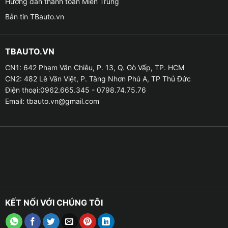
Hướng dẫn thanh toán Miền Trung
Bản tin TBauto.vn
TBAUTO.VN
Địa chỉ lắp led nội thất ô tô cho xe VinFast 
CN1: 642 Phạm Văn Chiêu, P. 13, Q. Gò Vấp, TP. HCM
CN2: 482 Lê Văn Việt, P. Tăng Nhơn Phú A, TP Thủ Đức
Điện thoại:0962.665.345 - 0798.74.75.76
Ưu điểm của led nội thất ô tô cho xe VinFast VF3
Email:
tbauto.vn@gmail.com
✦ Tăng tính thẩm mỹ, đẳng cấp và sang trọng cho xế
yêu. Thể hiện phong cách đậm chất cá nhân riêng biệt
cho chiếc xe của bạn.
✦ Bộ sản phẩm có thể điều chỉnh màu sắc đa dạng
khác nhau theo sở thích của bạn, giúp bạn tạo ra
không gian nội thất trở nên lung linh, đẹp mắt và độc
KẾT NỐI VỚI CHÚNG TÔI
đáo.