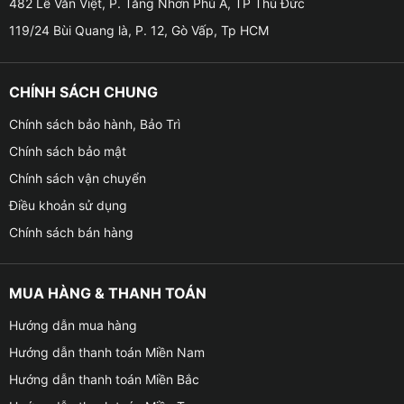
482 Lê Văn Việt, P. Tăng Nhơn Phú A, TP Thủ Đức
119/24 Bùi Quang là, P. 12, Gò Vấp, Tp HCM
✤ Led nội thất ô tô cho xe VinFast VF3 được thiết kế
khá cứng cáp, thường được gắn vào viền nội thất ô tô
bằng keo dán 3M chuyên dụng cho nên vô cùng chắc
CHÍNH SÁCH CHUNG
chắn và khó bị bong tróc.
Chính sách bảo hành, Bảo Trì
✤ Tuổi thọ cao, tiết kiệm điện năng. Lắp đặt an toàn
Chính sách bảo mật
nhanh chóng và được sử dụng cắm giắc zin 100% vì
Chính sách vận chuyển
thế nó sẽ không làm ảnh hưởng đến kết cấu của xe.
Điều khoản sử dụng
Chính sách bán hàng
MUA HÀNG & THANH TOÁN
Hướng dẫn mua hàng
Hướng dẫn thanh toán Miền Nam
Hướng dẫn thanh toán Miền Bắc