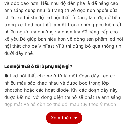
và độc đáo hơn. Nếu như độ đèn pha là để nâng cao
ánh sáng cũng như là trang trí vẻ đẹp bên ngoài của
chiếc xe thì khi độ led nội thất là đang làm đẹp ở bên
trong xe. Led nội thất là một trong những phụ kiện rất
nhiều người ưa chuộng và chọn lựa để nâng cấp cho
xế yêu.Để giúp bạn hiểu hơn về dòng sản phẩm led nội
nội thất cho xe VinFast VF3 thì đừng bỏ qua thông tin
dưới đây nhé!
Led nội thất ô tô là phụ kiện gì?
● Led nội thất cho xe ô tô là một đoạn dây Led có
nhiều màu sắc khác nhau và được bọc trong lớp
photpho hoặc các hoạt diode. Khi các đoạn dây này
được kết nối với dòng điện thì nó sẽ phát ra ánh sáng
đẹp mắt và nó còn có thể đổi màu tùy theo ý muốn
của người sử dụng. Loại đèn led này được điều khiển
Xem thêm
thông qua Smartphone, màn hình ô tô hoặc là thiết bị
điều khiển rời.