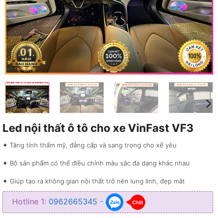
Led nội thất ô tô cho xe VinFast VF3
✦ Tăng tính thẩm mỹ, đẳng cấp và sang trọng cho xế yêu
✦ Bộ sản phẩm có thể điều chỉnh màu sắc đa dạng khác nhau
✦ Giúp tạo ra không gian nội thất trở nên lung linh, đẹp mắt
✦ Giúp chiếu sáng bên trong không gian nội thất xe
Hotline 1:
0962665345
-
✦ Điều khiển led thông qua ứng dụng trên điện thoại hoặc Remote