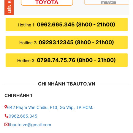
● Led nội thất 20 vị trí cũng những vị trí của bộ 18 vị
trí có thêm 2 thanh led ở con ngựa giữa, cũng có thể
là vị trí tương tự.
0962.665.345 (8h00 - 21h00)
Hotline 1:
● Led nội thất 22 vị trí cũng giống như bộ led 18 vị trí
09293.12345 (8h00 - 21h00)
nhưng phụ kiện sẽ có thêm 4 vị trí ở cánh của.
Hotline 2:
● Led nội thất 24 vị trí cũng giống như bộ led 20 vị trí
0798.74.75.76 (8h00 - 21h00)
Hotline 3:
nhưng nó có thêm 4 vị trí loa cánh cửa.
CHI NHÁNH TBAUTO.VN
CHI NHÁNH 1
642 Phạm Văn Chiêu, P13, Gò Vấp, TP.HCM.
0962.665.345
tbauto.vn@gmail.com