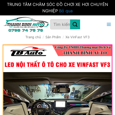
TRUNG TÂM CHĂM SÓC ĐỒ CHƠI XE HƠI CHUYÊN
NGHIỆP
Bỏ qua
Bỏ
Tìm
qua
kiếm:
nội
dung
Trang chủ
/
Sản Phẩm
/
Xe VinFast VF3