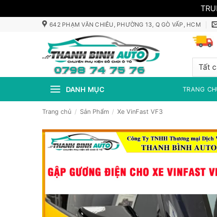
TRU
Bỏ
642 PHẠM VĂN CHIÊU, PHƯỜNG 13, Q GÒ VẤP, HCM
qua
nội
dung
DANH MỤC
TRANG CH
Trang chủ
/
Sản Phẩm
/
Xe VinFast VF3