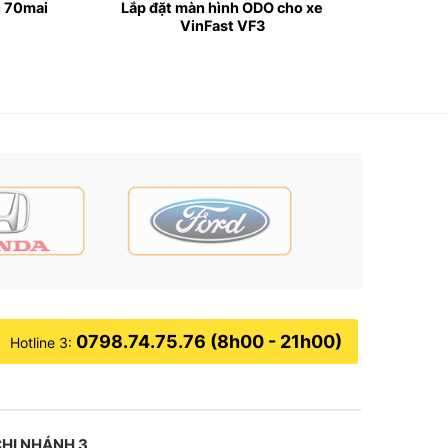
u 70mai
Lắp đặt màn hình ODO cho xe
VinFast VF3
P HCM
 và không ảnh hưởng đến hệ thống điện nguyên
 (tính năng này chỉ có ở vị trí ghế lái). Điều
một cách nhanh chóng hoặc khi di chuyển trên
0798.74.75.76 (8h00 - 21h00)
Hotline 3:
g khi bạn đậu xe bên lề đường hoặc trong bãi
HI NHÁNH 3