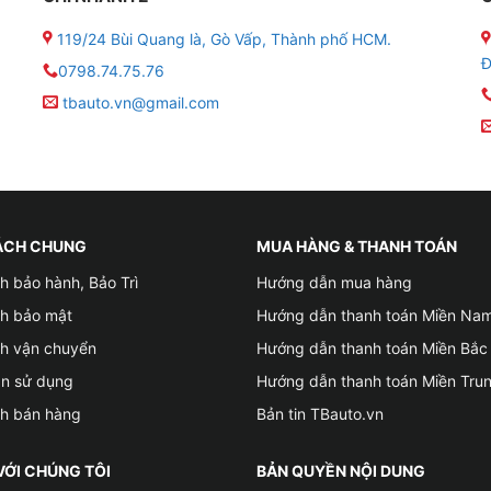
119/24 Bùi Quang là, Gò Vấp, Thành phố HCM.
 mà không cần bạn phải thao tác thủ công, tạo sự tiện lợi
Đ
0798.74.75.76
tbauto.vn@gmail.com
ường
i lái có thể dễ dàng gập gương khi cần thiết, ví dụ như k
ng lại ngay lập tức mà không ảnh hưởng đến việc điều khi
ÁCH CHUNG
MUA HÀNG & THANH TOÁN
h bảo hành, Bảo Trì
Hướng dẫn mua hàng
khóa, giúp bảo vệ nội thất bên trong xe khỏi bụi bẩn, nướ
ng xe của bạn.
ch bảo mật
Hướng dẫn thanh toán Miền Na
ch vận chuyển
Hướng dẫn thanh toán Miền Bắc
hì cần phải lắp đặt thêm trước khi thực hiện lắp đặt bộ gậ
ản sử dụng
Hướng dẫn thanh toán Miền Tru
ch bán hàng
Bản tin TBauto.vn
VỚI CHÚNG TÔI
BẢN QUYỀN NỘI DUNG