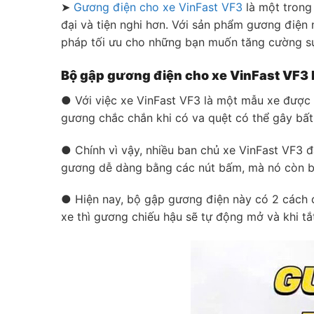
➤
Gương điện cho xe VinFast VF3
là một trong 
đại và tiện nghi hơn. Với sản phẩm gương điện 
pháp tối ưu cho những bạn muốn tăng cường sự 
Bộ gập gương điện cho xe VinFast VF3 l
● Với việc xe VinFast VF3 là một mẫu xe được 
gương chắc chắn khi có va quệt có thể gây bất t
● Chính vì vậy, nhiều ban chủ xe VinFast VF3 
gương dễ dàng bằng các nút bấm, mà nó còn bổ 
● Hiện nay, bộ gập gương điện này có 2 cách đ
xe thì gương chiếu hậu sẽ tự động mở và khi tắ