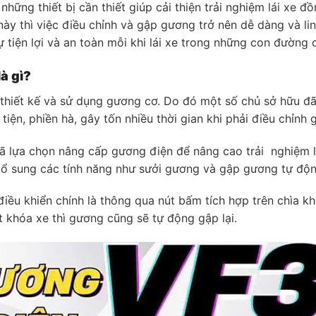
những thiết bị cần thiết giúp cải thiện trải nghiệm lái xe đ
này thì việc điều chỉnh và gập gương trở nên dễ dàng và li
tiện lợi và an toàn mỗi khi lái xe trong những con đường 
à gì?
thiết kế và sử dụng gương cơ. Do đó một số chủ sở hữu đã
iện, phiền hà, gây tốn nhiều thời gian khi phải điều chỉnh
đã lựa chọn nâng cấp gương điện để nâng cao trải nghiệm l
sung các tính năng như sưởi gương và gập gương tự động, 
iều khiển chính là thông qua nút bấm tích hợp trên chìa k
t khóa xe thì gương cũng sẽ tự động gập lại.