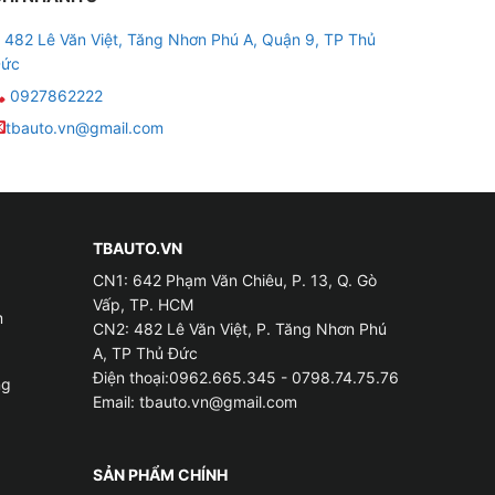
482 Lê Văn Việt, Tăng Nhơn Phú A, Quận 9, TP Thủ
 hơn cho bạn rất nhiều.
ức
0927862222
tbauto.vn@gmail.com
hi xe di chuyển qua những đoạn đường hẹp hay
ển xe.
TBAUTO.VN
CN1: 642 Phạm Văn Chiêu, P. 13, Q. Gò
c mưa hay côn trùng bay vào. Tính năng này
Vấp, TP. HCM
m
CN2: 482 Lê Văn Việt, P. Tăng Nhơn Phú
A, TP Thủ Đức
p gương lên kính tự động này.
Điện thoại:0962.665.345 - 0798.74.75.76
ng
Email:
tbauto.vn@gmail.com
SẢN PHẨM CHÍNH