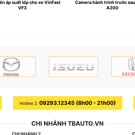
n áp suất lốp cho xe VinFast
Camera hành trình trước sa
VF3
A200
chỉ lắp gập gương điện cho xe VinFast VF3 uy tín chất lượng tại T
ast VF3
hiết kế tương thích với xe VinFast VF3, lắp đặt đơn giản
ương một cách dễ dàng từ bên trong xe, chỉ với một nút bấm
c, đặc biệt là trong các tình huống cần thay đổi góc nhìn 
09293.12345 (8h00 - 21h00)
Hotline 2:
CHI NHÁNH TBAUTO.VN
i xe được khóa, giúp bảo vệ gương khỏi va chạm và hư hỏn
CHI NHÁNH 2
C