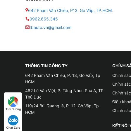
xe.
642 Phạm Văn Chiêu, P13, Gò Vấp, TP.HCM.
– Khi xe được mở khóa, gương sẽ tự động xòe ra
0962.665.345
tbauto.vn@gmail.com
✦ Gập mở gương khi xe đang di chuyển trên đ
– Gập gương điện cho xe VinFast VF3 giúp ngườ
ngõ nhỏ. Tính năng này sẽ cho phép bạn mở gươ
✦ Tự động kéo kính lên khi bạn khóa xe
THÔNG TIN CÔNG TY
CHÍNH S
642 Phạm Văn Chiêu, P. 13, Gò Vấp, Tp
Chính sác
– Kính xe sẽ tự động được kéo lên khi xe được 
HCM
cũng giúp ngăn chặn việc mất tài sản ở bên tro
Chính sá
482 Lê Văn Việt, P. Tăng Nhơn Phú A, TP
Chính sá
– Lưu ý: Đối với xe chưa có motor gập gương, t
Thủ Đức
Điều kho
119/24 Bùi Quang là, P. 12, Gò Vấp, Tp
Tìm đường
Chính sá
HCM
KẾT NỐI 
Chat Zalo