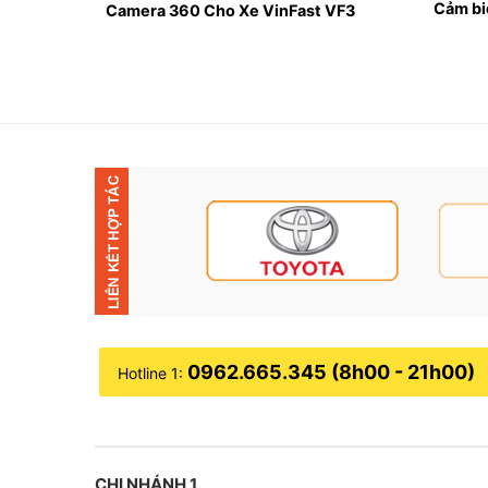
Cảm biế
F3
Camera 360 Cho Xe VinFast VF3
Địa 
Lý do bạn nên độ gập gương điện cho xe VinF
✦ Bộ gập gương điện cho xe VinFast VF3 được t
bản do được kết nối jack zin.
✦ Cơ chế 1 chạm thông minh
– Sản phẩm này cho phép bạn điều chỉnh vị trí g
này sẽ giúp bạn tiết kiệm thời gian và công sứ
những đoạn đường chật hẹp.
0962.665.345 (8h00 - 21h00)
Hotline 1:
✦ Tự động gập gương khi khóa xe
– Gương chiếu hậu sẽ được tự động cụp vào kh
CHI NHÁNH 1