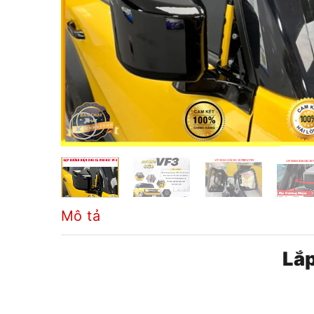
Mô tả
Lắp