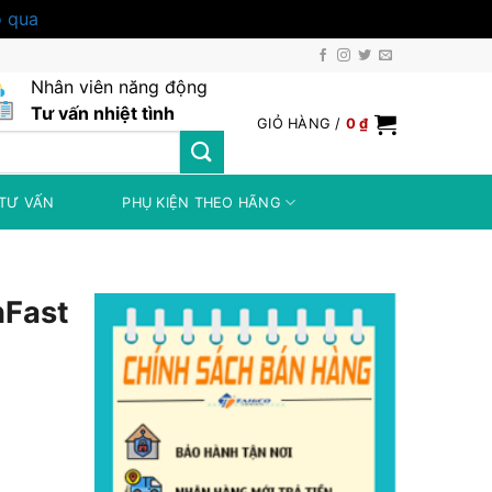
 qua
Nhân viên năng động
Tư vấn nhiệt tình
GIỎ HÀNG /
0
₫
TƯ VẤN
PHỤ KIỆN THEO HÃNG
nFast