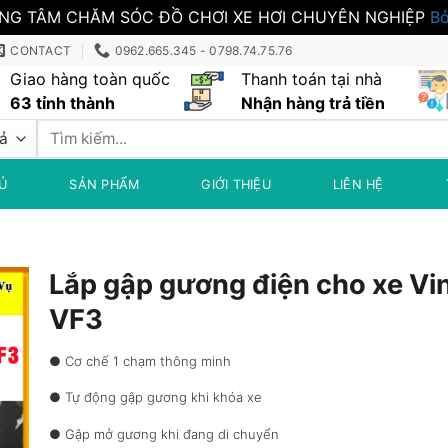
NG TÂM CHĂM SÓC ĐỒ CHƠI XE HƠI CHUYÊN NGHIỆP
Bỏ
CONTACT
0962.665.345 - 0798.74.75.76
Giao hàng toàn quốc
Thanh toán tại nhà
63 tỉnh thành
Nhận hàng trả tiền
Tìm
kiếm:
Ủ
SẢN PHẨM
GIỚI THIỆU
LIÊN HỆ
Lắp gập gương điện cho xe Vi
VF3
● Cơ chế 1 chạm thông minh
● Tự động gập gương khi khóa xe
● Gập mở gương khi đang di chuyển