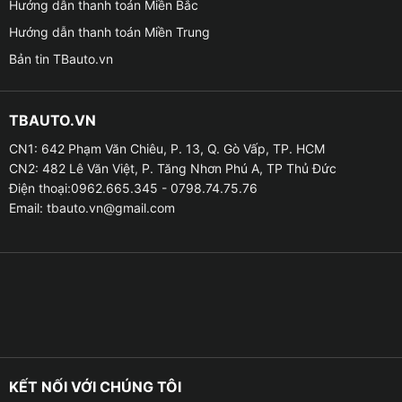
Hướng dẫn thanh toán Miền Bắc
Hướng dẫn thanh toán Miền Trung
Bản tin TBauto.vn
TBAUTO.VN
CN1: 642 Phạm Văn Chiêu, P. 13, Q. Gò Vấp, TP. HCM
CN2: 482 Lê Văn Việt, P. Tăng Nhơn Phú A, TP Thủ Đức
Địa chỉ lắp led nội thất ô tô cho xe VinFast 
Điện thoại:0962.665.345 - 0798.74.75.76
Email:
tbauto.vn@gmail.com
Ưu điểm của led nội thất ô tô cho xe VinFast VF3
✦ Tăng tính thẩm mỹ, đẳng cấp và sang trọng cho xế
yêu. Thể hiện phong cách đậm chất cá nhân riêng biệt
cho chiếc xe của bạn.
✦ Bộ sản phẩm có thể điều chỉnh màu sắc đa dạng
KẾT NỐI VỚI CHÚNG TÔI
khác nhau theo sở thích của bạn, giúp bạn tạo ra