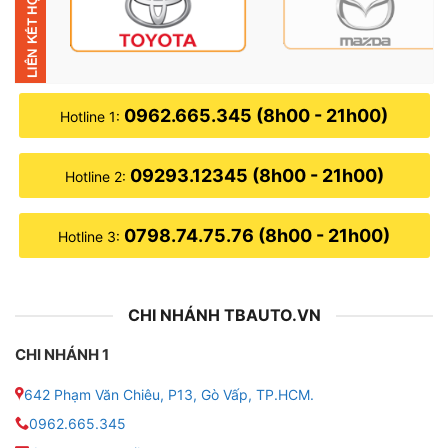
thanh led trên taplo, 4 vị trí thanh led trên cửa, 4 vị trí
led học để lý, 4 vị trí led tay nắm mở của và 4 vị trí led
gầm ghế.
● Led nội thất 20 vị trí cũng những vị trí của bộ 18 vị
0962.665.345 (8h00 - 21h00)
Hotline 1:
trí có thêm 2 thanh led ở con ngựa giữa, cũng có thể
là vị trí tương tự.
09293.12345 (8h00 - 21h00)
Hotline 2:
● Led nội thất 22 vị trí cũng giống như bộ led 18 vị trí
nhưng phụ kiện sẽ có thêm 4 vị trí ở cánh của.
0798.74.75.76 (8h00 - 21h00)
Hotline 3:
● Led nội thất 24 vị trí cũng giống như bộ led 20 vị trí
nhưng nó có thêm 4 vị trí loa cánh cửa.
CHI NHÁNH TBAUTO.VN
CHI NHÁNH 1
642 Phạm Văn Chiêu, P13, Gò Vấp, TP.HCM.
0962.665.345