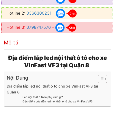
✦ Điều khiển led thông qua ứng dụng trên điện thoại hoặc Remote
Hotline 2:
0366300231
-
✦ Thiết kế dễ dàng lắp đặt, sử dụng cắm giắc zin 100%
✦ Không làm ảnh hưởng đến kết cấu cũng như là hệ thống điện
Hotline 3:
0798747576
-
Mô tả
Địa điểm lắp led nội thất ô tô cho xe
VinFast VF3 tại Quận 8
Nội Dung
Địa điểm lắp led nội thất ô tô cho xe VinFast VF3 tại
Quận 8
Led nội thất ô tô là phụ kiện gì?
Đặc điểm của đèn led nội thất ô tô cho xe VinFast VF3