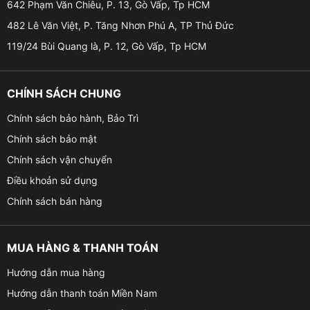
đồng thuận.
642 Phạm Văn Chiêu, P. 13, Gò Vấp, Tp HCM
482 Lê Văn Việt, P. Tăng Nhơn Phú A, TP Thủ Đức
✤ Led nội thất ô tô sẽ biến không gian nội thất VinFast
119/24 Bùi Quang là, P. 12, Gò Vấp, Tp HCM
VF3 của bạn trở nên sang trọng và ấn tượng hơn.
✤ Led nội thất ô tô cho xe VinFast VF3 được thiết kế
CHÍNH SÁCH CHUNG
khá cứng cáp, thường được gắn vào viền nội thất ô tô
bằng keo dán 3M chuyên dụng cho nên vô cùng chắc
Chính sách bảo hành, Bảo Trì
chắn và khó bị bong tróc.
Chính sách bảo mật
Chính sách vận chuyển
✤ Tuổi thọ cao, tiết kiệm điện năng. Lắp đặt an toàn
Điều khoản sử dụng
nhanh chóng và được sử dụng cắm giắc zin 100% vì
thế nó sẽ không làm ảnh hưởng đến kết cấu của xe.
Chính sách bán hàng
MUA HÀNG & THANH TOÁN
Hướng dẫn mua hàng
Hướng dẫn thanh toán Miền Nam