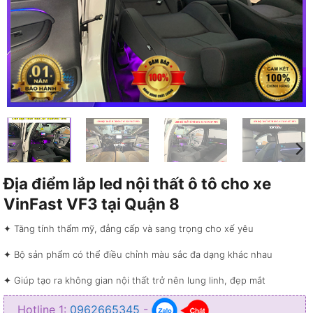
Địa điểm lắp led nội thất ô tô cho xe
VinFast VF3 tại Quận 8
✦ Tăng tính thẩm mỹ, đẳng cấp và sang trọng cho xế yêu
✦ Bộ sản phẩm có thể điều chỉnh màu sắc đa dạng khác nhau
✦ Giúp tạo ra không gian nội thất trở nên lung linh, đẹp mắt
✦ Giúp chiếu sáng bên trong không gian nội thất xe
Hotline 1:
0962665345
-