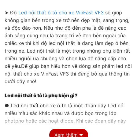
➤ Độ
Led nội thất ô tô cho xe VinFast VF3
sẽ giúp
không gian bên trong xe trở nên đẹp mặt, sang trọng,
và độc đáo hơn. Nếu như độ đèn pha là để nâng cao
ánh sáng cũng như là trang trí vẻ đẹp bên ngoài của
chiếc xe thì khi độ led nội thất là đang làm đẹp ở bên
trong xe. Led nội thất là một trong những phụ kiện rất
nhiều người ưa chuộng và chọn lựa để nâng cấp cho
xế yêu.Để giúp bạn hiểu hơn về dòng sản phẩm led nội
nội thất cho xe VinFast VF3 thì đừng bỏ qua thông tin
dưới đây nhé!
Led nội thất ô tô là phụ kiện gì?
● Led nội thất cho xe ô tô là một đoạn dây Led có
nhiều màu sắc khác nhau và được bọc trong lớp
photpho hoặc các hoạt diode. Khi các đoạn dây này
được kết nối với dòng điện thì nó sẽ phát ra ánh sáng
Xem thêm
đẹp mắt và nó còn có thể đổi màu tùy theo ý muốn