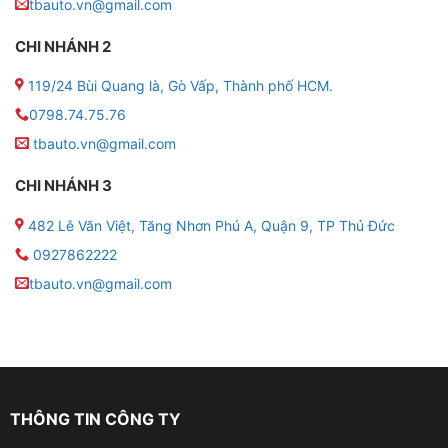
tbauto.vn@gmail.com
CHI NHÁNH 2
119/24 Bùi Quang là, Gò Vấp, Thành phố HCM.
0798.74.75.76
tbauto.vn@gmail.com
CHI NHÁNH 3
Địa chỉ lắp led nội thất ô tô cho xe VinFa
482 Lê Văn Việt, Tăng Nhơn Phú A, Quận 9, TP Thủ Đức
0927862222
Đặc điểm của đèn led nội thất ô tô cho xe VinFast VF3
tbauto.vn@gmail.com
✤ Sản phẩm này có thể dễ dàng thay đổi màu sắc
theo ý thích của bạn. Điều khiển led thông qua ứng
dụng trên điện thoại di động hoặc Remote.
✤ Led có thể thay đổi màu sắc theo nhịp điệu âm
THÔNG TIN CÔNG TY
nhạc, mang đến trải nghiệm âm thanh và ánh sáng