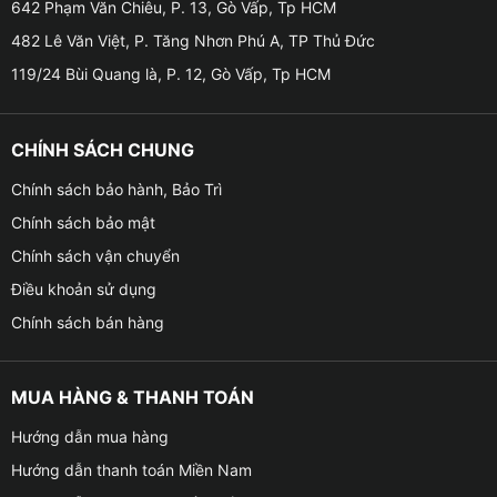
✤ Loa sub có khả năng tạo ra những âm trầm mạnh
642 Phạm Văn Chiêu, P. 13, Gò Vấp, Tp HCM
mẽ và sâu lắng giúp cho âm thanh trên xe trở nên
482 Lê Văn Việt, P. Tăng Nhơn Phú A, TP Thủ Đức
hoàn chỉnh và sống động hơn. Vì âm trầm là một phần
119/24 Bùi Quang là, P. 12, Gò Vấp, Tp HCM
quan trọng của âm thanh mang lại sự sống động và
cảm xúc cho bản nhạc.
CHÍNH SÁCH CHUNG
✤ Thiết bị này còn được tích hợp bộ lọc tần số giúp
Chính sách bảo hành, Bảo Trì
tách biệt các tần số âm thanh bass khỏi các tần số
Chính sách bảo mật
cao hơn. Điều này sẽ giúp cho âm thanh trở nên rõ
ràng, chi tiết hơn và tráng bị lẫn lộn giữa các dải tần
Chính sách vận chuyển
số.
Điều khoản sử dụng
Chính sách bán hàng
✤ Đặc biệt, khi loa sub hoạt động, nó sẽ giúp các loa
khác trong hệ thống âm thanh hoạt động hiệu quả hơn
và tránh được tình trạng quá tải. Điều này giúp cho âm
MUA HÀNG & THANH TOÁN
thanh phát ra từ hệ thống âm thanh trở nên hay hơn và
Hướng dẫn mua hàng
sống động hơn.
Hướng dẫn thanh toán Miền Nam