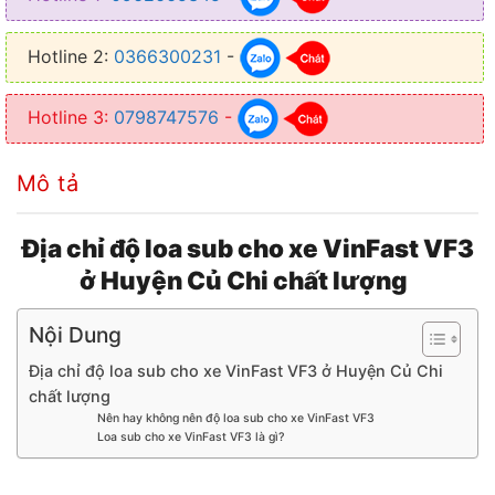
● Tiết kiệm diện tích, không ảnh hưởng tới không gian trong xe
Hotline 2:
0366300231
-
● Lắp đặt đơn giản, dễ dàng loa sub chủ yếu được đặt ở gầm ghế
Hotline 3:
0798747576
-
Mô tả
Địa chỉ độ loa sub cho xe VinFast VF3
ở Huyện Củ Chi chất lượng
Nội Dung
Địa chỉ độ loa sub cho xe VinFast VF3 ở Huyện Củ Chi
chất lượng
Nên hay không nên độ loa sub cho xe VinFast VF3
Loa sub cho xe VinFast VF3 là gì?