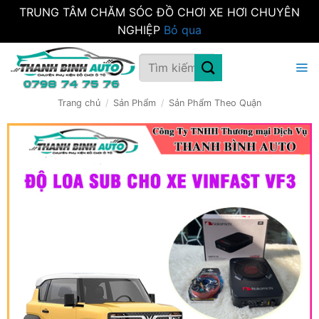
TRUNG TÂM CHĂM SÓC ĐỒ CHƠI XE HƠI CHUYÊN
NGHIỆP
Bỏ qua
Bỏ
Tìm
qua
kiếm:
nội
dung
Trang chủ
/
Sản Phẩm
/
Sản Phẩm Theo Quận