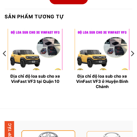
được trang bị sẵn hệ thống âm thanh, nhưng nó chưa
thực sự đáp ứng được yêu cầu của những người có
SẢN PHẨM TƯƠNG TỰ
niềm đam mê mãnh liệt với âm nhạc cũng như là xem
phim trực tuyến.
✪ Vì trên xe chỉ được sử dụng loại loa thường, dải tần
Mid ở mức cơ bản và nó cũng chỉ đáp ứng nhu cầu
vừa đủ. Do đó, đối với những bạn yêu thích âm thanh
sôi động, chân thực thì chắc chắn là không thể hài
lòng được.
Địa chỉ độ loa sub cho xe
Địa chỉ độ loa sub cho xe
VinFast VF3 tại Quận 10
VinFast VF3 ở Huyện Bình
✪ Bên cạnh đó, một số dòng xe phổ thông thường chỉ
Chánh
có lớp thân vỏ mỏng, khả năng cách âm không được
tốt. Do đó, việc nâng cấp loa sub cũng làm cho hệ
thống âm thanh được chất lượng tốt hơn và đồng thời
nó cũng góp phần làm giảm đi tiếng ồn trong khoang
cabin. Đây cũng là một trong những lý do khiến cho
nhiều bạn có xu hướng độ loa sub cho xe VinFast VF3