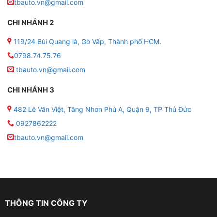
tbauto.vn@gmail.com
CHI NHÁNH 2
119/24 Bùi Quang là, Gò Vấp, Thành phố HCM.
0798.74.75.76
tbauto.vn@gmail.com
CHI NHÁNH 3
Địa chỉ độ loa sub cho xe VinFast VF3
482 Lê Văn Việt, Tăng Nhơn Phú A, Quận 9, TP Thủ Đức
Loa sub cho xe VinFast VF3 là gì?
0927862222
tbauto.vn@gmail.com
✤ Loa sub còn được gọi là loa Subwoofer, là một loại
loa chuyên được sử dụng để tái tạo âm trầm.
✤ Âm trầm là những âm thanh có tần số thấp và
thường nằm trong khoảng từ 20Hz đến 200Hz là dải
tần số thấp nhất mà tai người có thể nghe thấy.
THÔNG TIN CÔNG TY