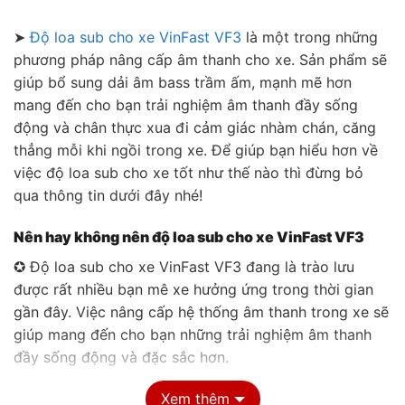
➤
Độ loa sub cho xe VinFast VF3
là một trong những
phương pháp nâng cấp âm thanh cho xe. Sản phẩm sẽ
giúp bổ sung dải âm bass trầm ấm, mạnh mẽ hơn
mang đến cho bạn trải nghiệm âm thanh đầy sống
động và chân thực xua đi cảm giác nhàm chán, căng
thẳng mỗi khi ngồi trong xe. Để giúp bạn hiểu hơn về
việc độ loa sub cho xe tốt như thế nào thì đừng bỏ
qua thông tin dưới đây nhé!
Nên hay không nên độ loa sub cho xe VinFast VF3
✪ Độ loa sub cho xe VinFast VF3 đang là trào lưu
được rất nhiều bạn mê xe hưởng ứng trong thời gian
gần đây. Việc nâng cấp hệ thống âm thanh trong xe sẽ
giúp mang đến cho bạn những trải nghiệm âm thanh
đầy sống động và đặc sắc hơn.
✪ Các dòng xe đến từ thương hiệu Việt mặc dù đã
Xem thêm