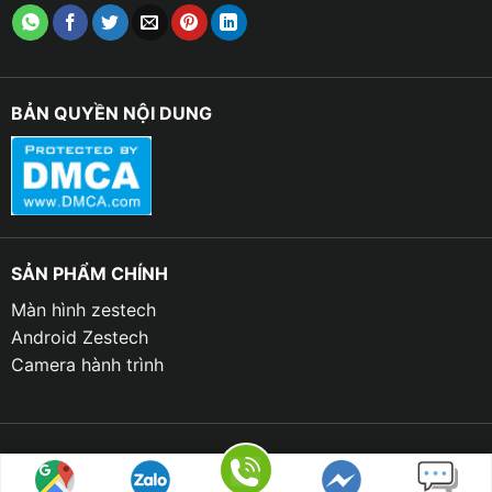
làm cho âm thanh phát ra từ xe trở nên hay hơn hơn,
hài hòa hơn hơn.
✦ Loa sub có kích thước lớn, âm thanh phát ra với
BẢN QUYỀN NỘI DUNG
cường độ cao. Việc lắp đặt loa sub ở vị trí thích hợp sẽ
giúp tăng cường âm thanh và lan tỏa đều khắp khoang
cabin.
✦ Thiết bị giúp tăng cường âm trầm cho hệ thống âm
thanh nguyên bản cùng với đó là tạo cảm giác âm
SẢN PHẨM CHÍNH
thanh sống động, tràn ngập không gian cho mọi người
Màn hình zestech
ngồi trên xe có thể thưởng thức âm nhạc một cách
Android Zestech
trọn vẹn và càng không bị ảnh hưởng bởi vị trí ngồi.
Camera hành trình
✦ Loại loa này sử dụng công nghệ DSP (Bộ xử lý tín
hiệu số) tiên tiến để điều chỉnh âm thanh phù hợp với
đặc điểm của xe, mang đến trải nghiệm âm thanh của
bạn được tốt nhất.
Copyright 2023 © THANH BÌNH AUTO | Design by TBAUTO.VN