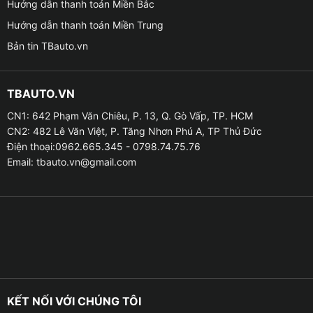
Hướng dẫn thanh toán Miền Bắc
Hướng dẫn thanh toán Miền Trung
Bản tin TBauto.vn
TBAUTO.VN
CN1: 642 Phạm Văn Chiêu, P. 13, Q. Gò Vấp, TP. HCM
CN2: 482 Lê Văn Việt, P. Tăng Nhơn Phú A, TP Thủ Đức
Điện thoại:0962.665.345 - 0798.74.75.76
Email:
tbauto.vn@gmail.com
Địa chỉ độ loa sub cho xe VinFast VF3 uy
Ưu điểm của việc độ loa sub cho xe VinFast VF3
✦ Khi độ loa sub cho xe VinFast VF3 sẽ giúp cân bằng
KẾT NỐI VỚI CHÚNG TÔI
dải âm thanh cũng như là bổ sung dải bass trầm ấm