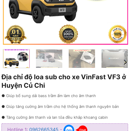
Địa chỉ độ loa sub cho xe VinFast VF3 ở
Huyện Củ Chi
● Giúp bổ sung dải bass trầm ấm làm cho âm thanh
● Giúp tăng cường âm trầm cho hệ thống âm thanh nguyên bản
● Tăng cường âm thanh và lan tỏa đều khắp khoang cabin
● Giúp cho âm thanh trên xe trở nên hoàn chỉnh và sống động hơn
Hotline 1:
0962665345
-