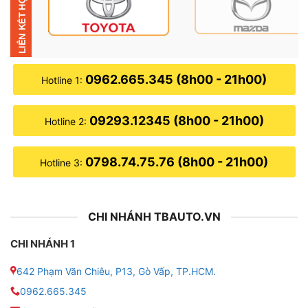
ngày càng phổ biến.
✪ Đặc biệt, quan trọng hơn hết đó là người dùng còn
được trải nghiệm hệ thống âm thanh chất lượng. Nhờ
đó bạn sẽ cảm thấy không còn những giây phút căng
0962.665.345 (8h00 - 21h00)
Hotline 1:
thẳng và mệt mỏi khi ngồi trong xe.
09293.12345 (8h00 - 21h00)
✪ Độ loa sub cho xe VinFast VF3 còn mang đến trải
Hotline 2:
nghiệm đầy thú vị, những cảm xúc tích cực giúp cho
tinh thần của bạn trở nên khoan khoái và vui vẻ hơn
0798.74.75.76 (8h00 - 21h00)
Hotline 3:
khi nghe nhạc xem phim với chất lượng âm thanh tốt
nhất.
CHI NHÁNH TBAUTO.VN
CHI NHÁNH 1
642 Phạm Văn Chiêu, P13, Gò Vấp, TP.HCM.
0962.665.345