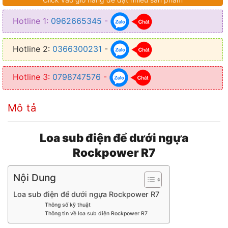
● Dễ dàng lắp đặt và thường loa sub sẽ được lắp ở ghế lái hoặc phụ
xe
Hotline 1:
0962665345
-
● Lắp đặt chỉ trong vòng 2 tiếng
Hotline 2:
0366300231
-
● Sản phẩm loa sub chính hãng và được bảo hành lên tới 24 tháng
Hotline 3:
0798747576
-
Mô tả
Loa sub điện để dưới ngựa
Rockpower R7
Nội Dung
Loa sub điện để dưới ngựa Rockpower R7
Thông số kỹ thuật
Thông tin về loa sub điện Rockpower R7