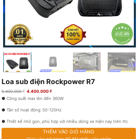
Loa sub điện Rockpower R7
Giá
Giá
5.400.000
4.400.000
₫
₫
gốc
hiện
● Công suất max lên đến 360W
là:
tại
5.400.000 ₫.
là:
4.400.000 ₫.
● Tần số hoạt động: 50-120Hz
● Thiết kế nhỏ gọn, phù hợp với nhiều dòng xe hiện nay trên thị
trường
THÊM VÀO GIỎ HÀNG
Click vào giỏ hàng để đặt nhiều sản phẩm