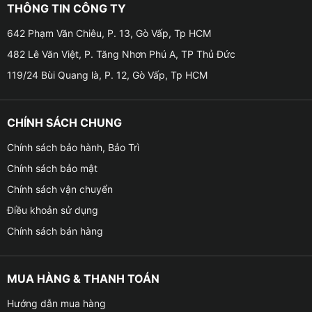
chiếc loa sub điện Rockpower R7 này còn được tích
THÔNG TIN CÔNG TY
hợp bộ lọc Low Pass Variabale, giúp đáp ứng dải tần
642 Phạm Văn Chiêu, P. 13, Gò Vấp, Tp HCM
âm từ 20 đến 150 Hz. Hơn nữa, loa sub Rockpower R7
482 Lê Văn Việt, P. Tăng Nhơn Phú A, TP Thủ Đức
tuy có thiết kế nhỏ gọn, nhưng Rockpower cũng sở
119/24 Bùi Quang là, P. 12, Gò Vấp, Tp HCM
hữu kích thước loa subwoofer lên tới 6×8 inch.
✦ Loa sub điện Rockpower R7 thường được đặt ở dưới
CHÍNH SÁCH CHUNG
gầm ghế phụ hoặc tài (tùy vào xe). Sub điện thường
lắp trong xe để phát huy tối đa chất âm bass vốn có
Chính sách bảo hành, Bảo Trì
và tăng cường chất lượng âm thanh được tốt hơn.
Chính sách bảo mật
Chính sách vận chuyển
Điều khoản sử dụng
Chính sách bán hàng
MUA HÀNG & THANH TOÁN
Hướng dẫn mua hàng