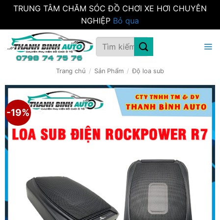
TRUNG TÂM CHĂM SÓC ĐỒ CHƠI XE HƠI CHUYÊN
NGHIỆP
Bỏ qua
Bỏ
Tìm
qua
kiếm:
nội
dung
Trang chủ
/
Sản Phẩm
/
Độ loa sub
-19%