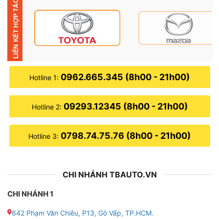
● Sản phẩm loa sub chính hãng và được bảo hành lên
tới 24 tháng
0962.665.345 (8h00 - 21h00)
Hotline 1:
09293.12345 (8h00 - 21h00)
Hotline 2:
0798.74.75.76 (8h00 - 21h00)
Hotline 3:
CHI NHÁNH TBAUTO.VN
CHI NHÁNH 1
Địa chỉ lắp loa sub điện Rockpower R7 uy
642 Phạm Văn Chiêu, P13, Gò Vấp, TP.HCM.