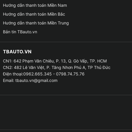
Hướng dẫn thanh toán Miền Nam
Hướng dẫn thanh toán Miền Bắc
Hướng dẫn thanh toán Miền Trung
Bản tin TBauto.vn
Địa chỉ lắp loa sub điện Rockpower R7 uy tín
TBAUTO.VN
CN1: 642 Phạm Văn Chiêu, P. 13, Q. Gò Vấp, TP. HCM
Cam kết của Phụ kiện ô tô xe hơi Thanh Bình
CN2: 482 Lê Văn Việt, P. Tăng Nhơn Phú A, TP Thủ Đức
Điện thoại:0962.665.345 - 0798.74.75.76
❤ Mua phụ kiện chính hãng với giá tốt nhất.
Email:
tbauto.vn@gmail.com
❤ Đảm bảo đúng chuẩn về chất lượng và chủng loại
hàng hóa.
❤ Được tư vấn nhiệt tình về tất cả các chủng loại phụ
kiện xe, cách lựa chọn phụ kiện phù hợp nhất.
❤ Tất cả các sản phẩm của phụ kiện ô tô xe hơi tại