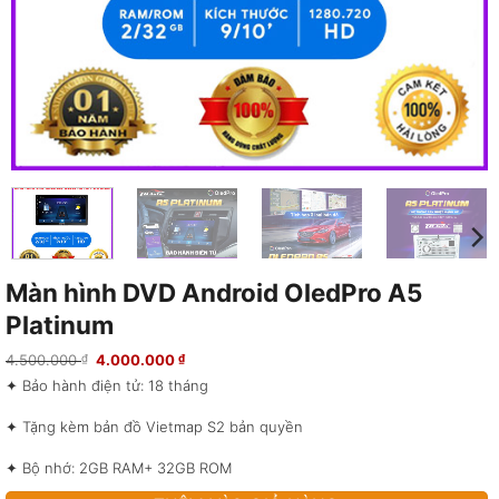
Màn hình DVD Android OledPro A5
Platinum
Giá
Giá
4.500.000
4.000.000
₫
₫
gốc
hiện
✦ Bảo hành điện tử: 18 tháng
là:
tại
4.500.000 ₫.
là:
4.000.000 ₫.
✦ Tặng kèm bản đồ Vietmap S2 bản quyền
✦ Bộ nhớ: 2GB RAM+ 32GB ROM