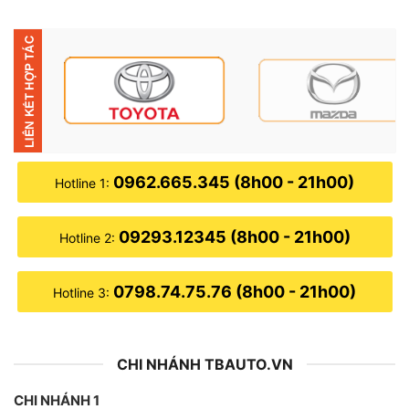
✦ Hệ điều hành: Android 10
✦ Chip set: Unisoc 9863
✦ Kết nối: Apple Carplay
✦ Bảo hành điện tử: 18 tháng
✦ Tặng kèm bản đồ Vietmap S2 bản quyền
0962.665.345 (8h00 - 21h00)
Hotline 1:
TÍNH NĂNG CỦA MÀN HÌNH DVD ANDROID
09293.12345 (8h00 - 21h00)
Hotline 2:
OLEDPRO A5 PLATINUM
0798.74.75.76 (8h00 - 21h00)
Hotline 3:
CHI NHÁNH TBAUTO.VN
CHI NHÁNH 1