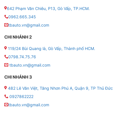
642 Phạm Văn Chiêu, P13, Gò Vấp, TP.HCM.
0962.665.345
tbauto.vn@gmail.com
CHI NHÁNH 2
Tính năng của màn hình DVD Andr
119/24 Bùi Quang là, Gò Vấp, Thành phố HCM.
0798.74.75.76
Chạy đa nhiệm ứng dụng mượt mà
tbauto.vn@gmail.com
CHI NHÁNH 3
➠ Màn hình OledPro A5 Platinum chạy đa nhiệm nhiều
tác vụ cùng với nhiều ứng dụng cùng một lúc . Thao
482 Lê Văn Việt, Tăng Nhơn Phú A, Quận 9, TP Thủ Đức
tác ngay trên màn hình Android OledPro A5 Platinum
0927862222
bạn hoàn toàn có thể chia đôi màn hình, mở song song
tbauto.vn@gmail.com
nhiều ứng dụng cùng một lúc như dẫn đường cùng với
các ứng dụng giải trí khác như Youtube, Video, Âm
nhạc, Sách nói…. Không xảy ra trường hợp giật lag