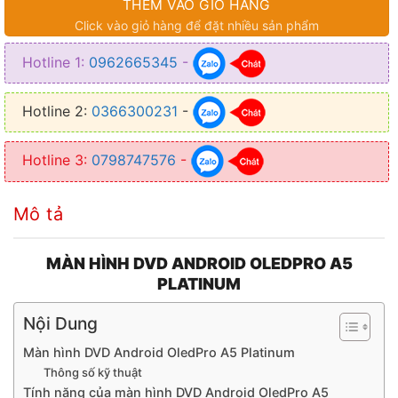
THÊM VÀO GIỎ HÀNG
✦ Tốc độ xử lý: 8 Core 1.8Ghz
Click vào giỏ hàng để đặt nhiều sản phẩm
✦ Độ phân giải: (1280×720 pixels)
Hotline 1:
0962665345
-
✦ Hệ điều hành: Android 10
✦ Kết nối: Apple Carplay
Hotline 2:
0366300231
-
Hotline 3:
0798747576
-
Mô tả
MÀN HÌNH DVD ANDROID OLEDPRO A5
PLATINUM
Nội Dung
Màn hình DVD Android OledPro A5 Platinum
Thông số kỹ thuật
Tính năng của màn hình DVD Android OledPro A5