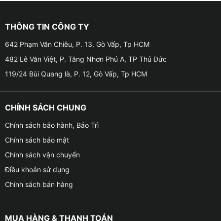
trên thiết bị.
Tốc độ xử lý cực nhanh với RAM 2GB, ROM 32GB,
THÔNG TIN CÔNG TY
Chip 8 Core
642 Phạm Văn Chiêu, P. 13, Gò Vấp, Tp HCM
➠ Màn hình OledPro A5 Platinum được trang bị cấu
482 Lê Văn Việt, P. Tăng Nhơn Phú A, TP Thủ Đức
hình khủng với chip TS18 – Ram 2GB, Rom 32GB cùng
119/24 Bùi Quang là, P. 12, Gò Vấp, Tp HCM
với Chip 8 Core giúp tốc độ xử lý của màn hình tăng
nhanh, chạy mượt mà và đa nhiệm vượt trội so với các
phiên bản tiền nhiệm Ram 2 – 32 Chip 8 Core.
CHÍNH SÁCH CHUNG
Chính sách bảo hành, Bảo Trì
➠ Màn hình Android OledPro có hệ thống đồ họa nhờ
Chính sách bảo mật
thế được nâng cấp bộ xử lý GPU mới, cho hình ảnh sắc
nét đỉnh cao.
Chính sách vận chuyển
Điều khoản sử dụng
Trang bị màn hình công nghệ Qled sắc nét
Chính sách bán hàng
➠ Sản phẩm được trang bị công nghệ màn QLED –
bước tiến vượt trội hơn hẳn so với những dòng màn
MUA HÀNG & THANH TOÁN