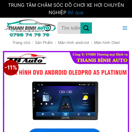
TRUNG TÂM CHĂM SÓC ĐỒ CHƠI XE HƠI CHUYÊN
NGHIỆP
Bỏ qua
Bỏ
Tìm
qua
kiếm:
nội
dung
Trang chủ
/
Sản Phẩm
/
Màn hình android
/
Màn hình Oled
-11%