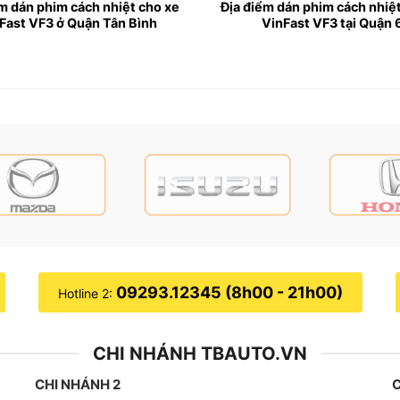
m dán phim cách nhiệt cho xe
Địa điểm dán phim cách nhiệ
Fast VF3 ở Quận Tân Bình
VinFast VF3 tại Quận 
án phim cách nhiệt cho xe VinFast VF3 uy tín chất lượng tại TPH
09293.12345 (8h00 - 21h00)
Hotline 2:
VinFast VF3
t của xe
CHI NHÁNH TBAUTO.VN
hư ở nước ta thì vào mùa hè nhiệt độ ngoài trời có thể lên đ
CHI NHÁNH 2
C
ách nhiệt sẽ giúp ngăn cản tia UV, loại bỏ bớt nhiệt lượng