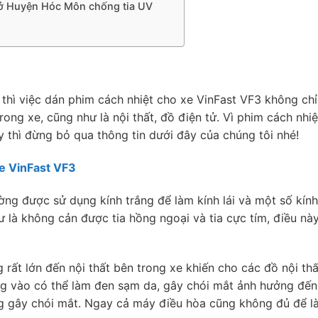
F3 ở Huyện Hóc Môn chống tia UV
a thì việc dán phim cách nhiệt cho xe VinFast VF3 không chỉ
ong xe, cũng như là nội thất, đồ điện tử. Vì phim cách nh
 thì đừng bỏ qua thông tin dưới đây của chúng tôi nhé!
xe VinFast VF3
ờng được sử dụng kính trắng để làm kính lái và một số kín
là không cản được tia hồng ngoại và tia cực tím, điều này 
 rất lớn đến nội thất bên trong xe khiến cho các đồ nội t
ẳng vào có thể làm đen sạm da, gây chói mắt ảnh hưởng đến
ng gây chói mắt. Ngay cả máy điều hòa cũng không đủ để l