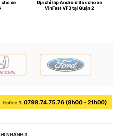
t cho xe
Địa chỉ lắp Android Box cho xe
6
VinFast VF3 tại Quận 2
CM
0798.74.75.76 (8h00 - 21h00)
Hotline 3:
ến 40 độ C. Vì vậy, sẽ dễ làm ảnh hưởng đến
HI NHÁNH 3
 từ mặt trời chiếu vào, nên sẽ bảo vệ được sức