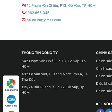
642 Phạm Văn Chiêu, P13, Gò Vấp, TP.HCM.
khỏe của người ngồi bên trong và không gian nộ
0962.665.345
✦ Giúp xe có thể tiết kiệm năng lượng
tbauto.vn@gmail.com
– Điều hòa chính là một trong những bộ phận trê
công suất tối đa, vì vậy sẽ làm tiêu hao rất nh
bên trong xe được mát mẻ, từ đó không phải bậ
THÔNG TIN CÔNG TY
CHÍNH S
642 Phạm Văn Chiêu, P. 13, Gò Vấp, Tp
Chính sác
HCM
Chính sá
482 Lê Văn Việt, P. Tăng Nhơn Phú A, TP
Chính sá
Thủ Đức
Điều kho
119/24 Bùi Quang là, P. 12, Gò Vấp, Tp
Tìm đường
Chính sá
HCM
KẾT NỐI 
Chat Zalo