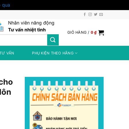
 qua
Nhân viên năng động
Tư vấn nhiệt tình
GIỎ HÀNG /
0
₫
TƯ VẤN
PHỤ KIỆN THEO HÃNG
 cho
Môn