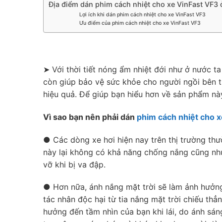
Địa điểm dán phim cách nhiệt cho xe VinFast V
Lợi ích khi dán phim cách nhiệt cho xe VinFast VF3
Ưu điểm của phim cách nhiệt cho xe VinFast VF3
➤ Với thời tiết nóng ẩm nhiệt đới như ở nước t
còn giúp bảo vệ sức khỏe cho người ngồi bên tr
hiệu quả. Để giúp bạn hiểu hơn về sản phẩm này
Vì sao bạn nên phải dán
phim cách nhiệt cho 
● Các dòng xe hơi hiện nay trên thị trường thư
này lại không có khả năng chống nắng cũng như 
vỡ khi bị va đập.
● Hơn nữa, ánh nắng mặt trời sẽ làm ảnh hưởng
tác nhân độc hại từ tia nắng mặt trời chiếu th
hưởng đến tầm nhìn của bạn khi lái, do ánh sá