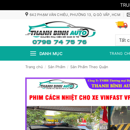
TRU
Bỏ
642 PHẠM VĂN CHIÊU, PHƯỜNG 13, Q GÒ VẤP, HCM
qua
nội
dung
DANH MỤC
TRANG CH
Trang chủ
/
Sản Phẩm
/
Sản Phẩm Theo Quận