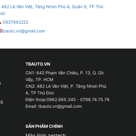
482 Lê Văn Việt, Tăng Nhơn Phú A, Quận 9, TP Thủ
ức
0927862222
tbauto.vn@gmail.com
ùa hè, bạn sẽ phải bật điều hòa liên tục với
xe VinFast VF3 để giữ cho không gian nội thất
lượng cho xe.
TBAUTO.VN
CN1: 642 Phạm Văn Chiêu, P. 13, Q. Gò
Vấp, TP. HCM
m
CN2: 482 Lê Văn Việt, P. Tăng Nhơn Phú
A, TP Thủ Đức
Điện thoại:0962.665.345 - 0798.74.75.76
ng
Email:
tbauto.vn@gmail.com
SẢN PHẨM CHÍNH
Màn hình zestech