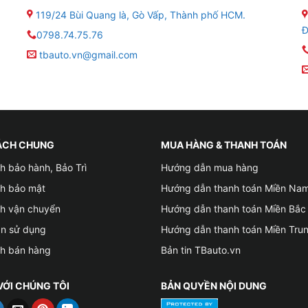
119/24 Bùi Quang là, Gò Vấp, Thành phố HCM.
i thất của xe VinFast VF3.
Đ
0798.74.75.76
tbauto.vn@gmail.com
n xe tiêu thụ nhiều điện năng nhất, chỉ sau động cơ. Vào m
iều điện năng. Vì thế bạn cần phải dán phim cách nhiệt cho 
t điều hòa công suất quá lớn và giúp tiết kiệm được năng 
ÁCH CHUNG
MUA HÀNG & THANH TOÁN
h bảo hành, Bảo Trì
Hướng dẫn mua hàng
ch bảo mật
Hướng dẫn thanh toán Miền Na
ch vận chuyển
Hướng dẫn thanh toán Miền Bắc
ản sử dụng
Hướng dẫn thanh toán Miền Tru
ch bán hàng
Bản tin TBauto.vn
VỚI CHÚNG TÔI
BẢN QUYỀN NỘI DUNG