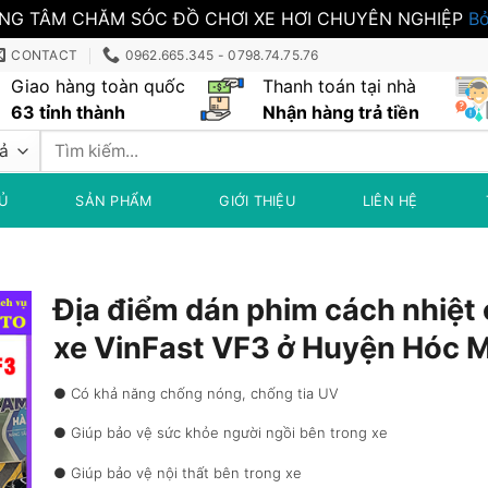
NG TÂM CHĂM SÓC ĐỒ CHƠI XE HƠI CHUYÊN NGHIỆP
Bỏ
CONTACT
0962.665.345 - 0798.74.75.76
Giao hàng toàn quốc
Thanh toán tại nhà
63 tỉnh thành
Nhận hàng trả tiền
Tìm
kiếm:
Ủ
SẢN PHẨM
GIỚI THIỆU
LIÊN HỆ
Địa điểm dán phim cách nhiệt
xe VinFast VF3 ở Huyện Hóc 
● Có khả năng chống nóng, chống tia UV
● Giúp bảo vệ sức khỏe người ngồi bên trong xe
● Giúp bảo vệ nội thất bên trong xe