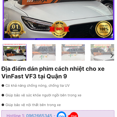
Địa điểm dán phim cách nhiệt cho xe
VinFast VF3 tại Quận 9
● Có khả năng chống nóng, chống tia UV
● Giúp bảo vệ sức khỏe người ngồi bên trong xe
● Giúp bảo vệ nội thất bên trong xe
● Giúp xe có thể tiết kiệm năng lượng
Hotline 1:
0962665345
-