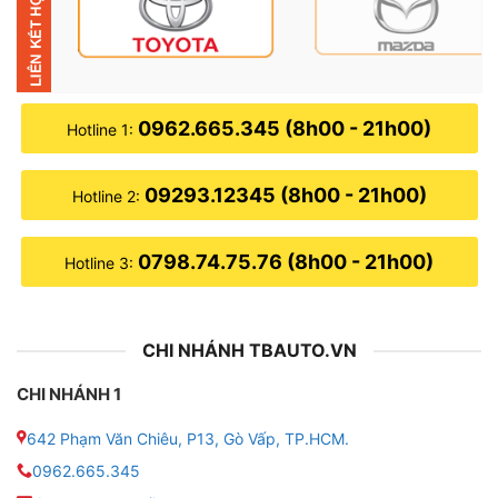
nhiều lợi ích cho xế yêu, nên hầu như ai cũng ưu tiên
dán.
0962.665.345 (8h00 - 21h00)
Hotline 1:
09293.12345 (8h00 - 21h00)
Hotline 2:
0798.74.75.76 (8h00 - 21h00)
Hotline 3:
CHI NHÁNH TBAUTO.VN
CHI NHÁNH 1
642 Phạm Văn Chiêu, P13, Gò Vấp, TP.HCM.
Dán phim cách nhiệt cho xe VinFast VF
0962.665.345