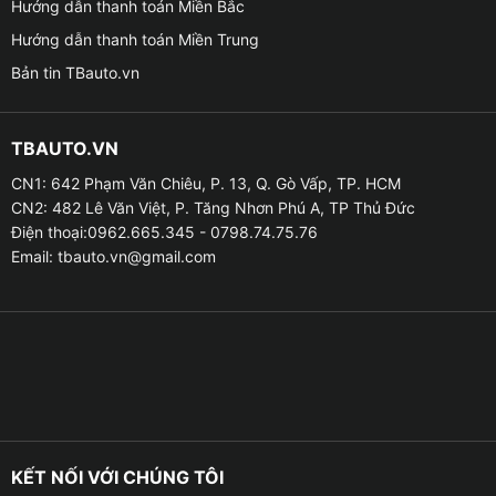
Hướng dẫn thanh toán Miền Bắc
Hướng dẫn thanh toán Miền Trung
✦ Tạo một không gian riêng tư cho người ngồi ở bên
Bản tin TBauto.vn
trong xe
– Nhiều người luôn cảm thấy không được thoải khi có
TBAUTO.VN
người ngoài luôn nhìn chằm chằm vào bên trong xe
CN1: 642 Phạm Văn Chiêu, P. 13, Q. Gò Vấp, TP. HCM
của mình. Vì vậy, việc dán phim cách nhiệt sẽ tạo
CN2: 482 Lê Văn Việt, P. Tăng Nhơn Phú A, TP Thủ Đức
không gian riêng tư do phim cách nhiệt chỉ có thể nhìn
Điện thoại:0962.665.345 - 0798.74.75.76
được 1 chiều, bên ngoài xe không thể nhìn vào trong
Email:
tbauto.vn@gmail.com
được. Đây cũng là một trong những lý do chính, khiến
cho các bạn chủ xe VF3 ưu tiên dán phim ngay sau khi
rước xế yếu về.
✦ Chống chói và bảo vệ người ngồi trong xe khi xảy
ra va chạm
– Khi lái xe vào ban đêm, nếu đèn xe của các phương
KẾT NỐI VỚI CHÚNG TÔI
tiện đối diện quá sáng và bật đèn pha thì sẽ khiến cho