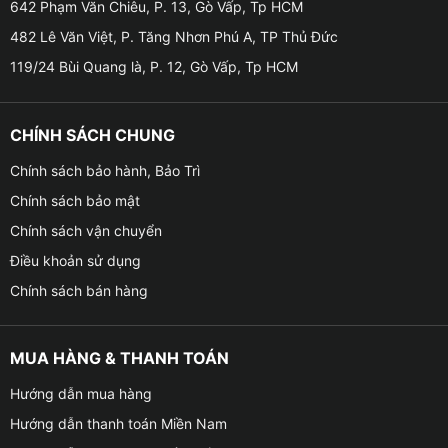
VinFast VF3 để giữ cho không gian nội thất bên trong
642 Phạm Văn Chiêu, P. 13, Gò Vấp, Tp HCM
xe được mát mẻ, từ đó không phải bật điều hòa công
482 Lê Văn Việt, P. Tăng Nhơn Phú A, TP Thủ Đức
suất quá lớn và giúp tiết kiệm được năng lượng cho
119/24 Bùi Quang là, P. 12, Gò Vấp, Tp HCM
xe.
CHÍNH SÁCH CHUNG
Chính sách bảo hành, Bảo Trì
Chính sách bảo mật
Chính sách vận chuyển
Điều khoản sử dụng
Chính sách bán hàng
MUA HÀNG & THANH TOÁN
Hướng dẫn mua hàng
Hướng dẫn thanh toán Miền Nam
Dán phim cách nhiệt cho xe VinFast VF3 u