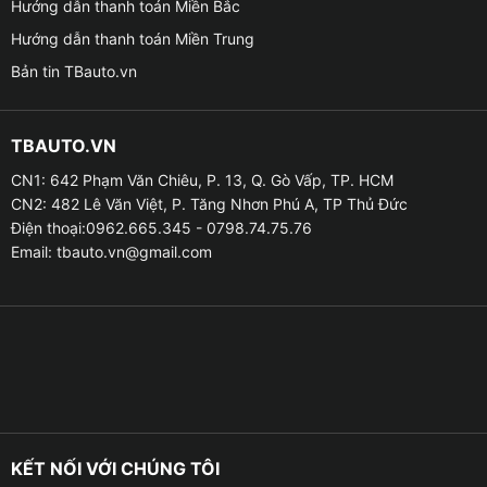
Hướng dẫn thanh toán Miền Bắc
Hướng dẫn thanh toán Miền Trung
✦ Tạo một không gian riêng tư cho người ngồi ở bên
Bản tin TBauto.vn
trong xe
– Nhiều người luôn cảm thấy không được thoải khi có
TBAUTO.VN
người ngoài luôn nhìn chằm chằm vào bên trong xe
CN1: 642 Phạm Văn Chiêu, P. 13, Q. Gò Vấp, TP. HCM
của mình. Vì vậy, việc dán phim cách nhiệt sẽ tạo
CN2: 482 Lê Văn Việt, P. Tăng Nhơn Phú A, TP Thủ Đức
không gian riêng tư do phim cách nhiệt chỉ có thể nhìn
Điện thoại:0962.665.345 - 0798.74.75.76
được 1 chiều, bên ngoài xe không thể nhìn vào trong
Email:
tbauto.vn@gmail.com
được. Đây cũng là một trong những lý do chính, khiến
cho các bạn chủ xe VF3 ưu tiên dán phim ngay sau khi
rước xế yếu về.
✦ Chống chói và bảo vệ người ngồi trong xe khi xảy
ra va chạm
– Khi lái xe vào ban đêm, nếu đèn xe của các phương
KẾT NỐI VỚI CHÚNG TÔI
tiện đối diện quá sáng và bật đèn pha thì sẽ khiến cho