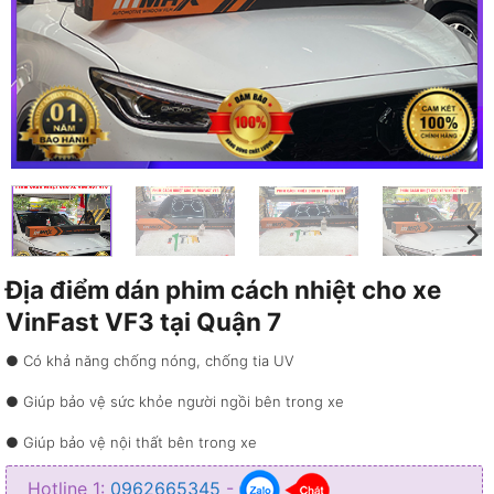
Địa điểm dán phim cách nhiệt cho xe
VinFast VF3 tại Quận 7
● Có khả năng chống nóng, chống tia UV
● Giúp bảo vệ sức khỏe người ngồi bên trong xe
● Giúp bảo vệ nội thất bên trong xe
● Giúp xe có thể tiết kiệm năng lượng
Hotline 1:
0962665345
-