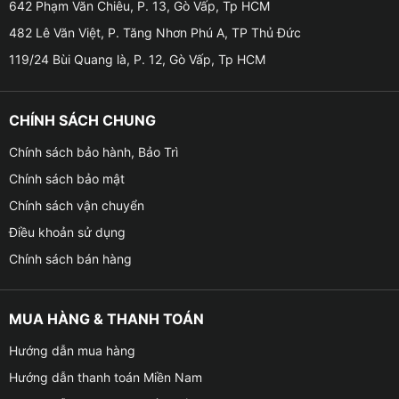
VinFast VF3 để giữ cho không gian nội thất bên trong
642 Phạm Văn Chiêu, P. 13, Gò Vấp, Tp HCM
xe được mát mẻ, từ đó không phải bật điều hòa công
482 Lê Văn Việt, P. Tăng Nhơn Phú A, TP Thủ Đức
suất quá lớn và giúp tiết kiệm được năng lượng cho
119/24 Bùi Quang là, P. 12, Gò Vấp, Tp HCM
xe.
CHÍNH SÁCH CHUNG
Chính sách bảo hành, Bảo Trì
Chính sách bảo mật
Chính sách vận chuyển
Điều khoản sử dụng
Chính sách bán hàng
MUA HÀNG & THANH TOÁN
Hướng dẫn mua hàng
Hướng dẫn thanh toán Miền Nam
Dán phim cách nhiệt cho xe VinFast VF3 u