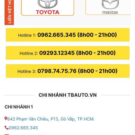
nhiều lợi ích cho xế yêu, nên hầu như ai cũng ưu tiên
dán.
0962.665.345 (8h00 - 21h00)
Hotline 1:
09293.12345 (8h00 - 21h00)
Hotline 2:
0798.74.75.76 (8h00 - 21h00)
Hotline 3:
CHI NHÁNH TBAUTO.VN
CHI NHÁNH 1
642 Phạm Văn Chiêu, P13, Gò Vấp, TP.HCM.
Dán phim cách nhiệt cho xe VinFast VF
0962.665.345