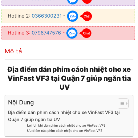
● Tạo một không gian riêng tư cho người ngồi bên trong xe
Hotline 2:
0366300231
-
● Thiết kế mỏng nhẹ, trong suốt không cản trở tầm nhìn
Hotline 3:
0798747576
-
Mô tả
Địa điểm dán phim cách nhiệt cho xe
VinFast VF3 tại Quận 7 giúp ngăn tia
UV
Nội Dung
Địa điểm dán phim cách nhiệt cho xe VinFast VF3 tại
Quận 7 giúp ngăn tia UV
Lợi ích khi dán phim cách nhiệt cho xe VinFast VF3
Ưu điểm của phim cách nhiệt cho xe VinFast VF3