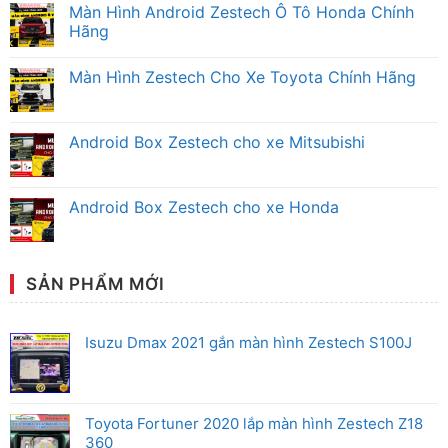
có
Màn Hình Android Zestech Ô Tô Honda Chính
bình
luận
Hãng
ở
Màn
Không
Hình
có
Màn Hình Zestech Cho Xe Toyota Chính Hãng
Android
bình
Zestech
luận
Không
Mitsubishi
ở
có
Chính
Màn
bình
Hãng
Hình
luận
Android Box Zestech cho xe Mitsubishi
Android
ở
Zestech
Màn
Không
Ô
Hình
có
Tô
Zestech
bình
Honda
Cho
luận
Android Box Zestech cho xe Honda
Chính
Xe
ở
Hãng
Toyota
Android
Không
Chính
Box
có
Hãng
Zestech
bình
cho
luận
xe
ở
SẢN PHẨM MỚI
Mitsubishi
Android
Box
Zestech
cho
Isuzu Dmax 2021 gắn màn hình Zestech S100J
xe
Honda
Toyota Fortuner 2020 lắp màn hình Zestech Z18
360