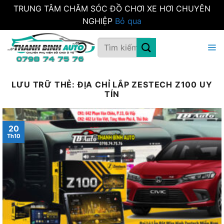
TRUNG TÂM CHĂM SÓC ĐỒ CHƠI XE HƠI CHUYÊN
NGHIỆP
Bỏ qua
Bỏ
Tìm
qua
kiếm:
nội
dung
LƯU TRỮ THẺ:
ĐỊA CHỈ LẮP ZESTECH Z100 UY
TÍN
20
Th10