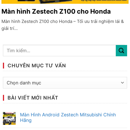
Màn hình Zestech Z100 cho Honda
Màn hình Zestech Z100 cho Honda – Tối ưu trải nghiệm lái &
giải trí...
CHUYÊN MỤC TƯ VẤN
Chuyên
mục
tư
BÀI VIẾT MỚI NHẤT
vấn
Màn Hình Android Zestech Mitsubishi Chính
Hãng
Không