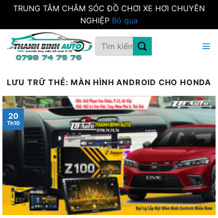
TRUNG TÂM CHĂM SÓC ĐỒ CHƠI XE HƠI CHUYÊN
NGHIỆP
Bỏ qua
Bỏ
Tìm
qua
kiếm:
nội
dung
LƯU TRỮ THẺ:
MÀN HÌNH ANDROID CHO HONDA
20
Th10