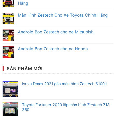
luận
Hãng
ở
Màn
Không
Hình
có
Màn Hình Zestech Cho Xe Toyota Chính Hãng
Android
bình
Zestech
luận
Không
Mitsubishi
ở
có
Chính
Màn
bình
Hãng
Hình
luận
Android Box Zestech cho xe Mitsubishi
Android
ở
Zestech
Màn
Không
Ô
Hình
có
Tô
Zestech
bình
Honda
Cho
luận
Android Box Zestech cho xe Honda
Chính
Xe
ở
Hãng
Toyota
Android
Không
Chính
Box
có
Hãng
Zestech
bình
cho
luận
xe
ở
SẢN PHẨM MỚI
Mitsubishi
Android
Box
Zestech
cho
Isuzu Dmax 2021 gắn màn hình Zestech S100J
xe
Honda
Toyota Fortuner 2020 lắp màn hình Zestech Z18
360