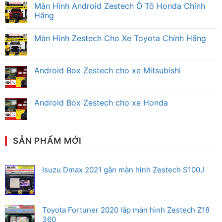
có
Màn Hình Android Zestech Ô Tô Honda Chính
bình
luận
Hãng
ở
Màn
Không
Hình
có
Màn Hình Zestech Cho Xe Toyota Chính Hãng
Android
bình
Zestech
luận
Không
Mitsubishi
ở
có
Chính
Màn
bình
Hãng
Hình
luận
Android Box Zestech cho xe Mitsubishi
Android
ở
Zestech
Màn
Không
Ô
Hình
có
Tô
Zestech
bình
Honda
Cho
luận
Android Box Zestech cho xe Honda
Chính
Xe
ở
Hãng
Toyota
Android
Không
Chính
Box
có
Hãng
Zestech
bình
cho
luận
xe
ở
SẢN PHẨM MỚI
Mitsubishi
Android
Box
Zestech
cho
Isuzu Dmax 2021 gắn màn hình Zestech S100J
xe
Honda
Toyota Fortuner 2020 lắp màn hình Zestech Z18
360