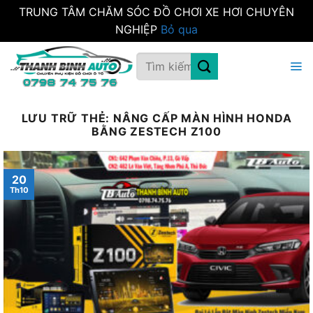
TRUNG TÂM CHĂM SÓC ĐỒ CHƠI XE HƠI CHUYÊN
NGHIỆP
Bỏ qua
Bỏ
Tìm
qua
kiếm:
nội
dung
LƯU TRỮ THẺ:
NÂNG CẤP MÀN HÌNH HONDA
BẰNG ZESTECH Z100
20
Th10