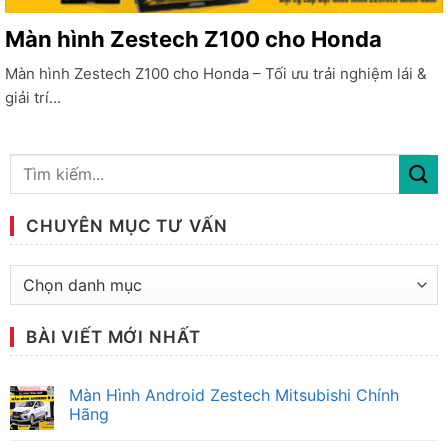
Màn hình Zestech Z100 cho Honda
Màn hình Zestech Z100 cho Honda – Tối ưu trải nghiệm lái &
giải trí...
CHUYÊN MỤC TƯ VẤN
Chuyên
mục
tư
BÀI VIẾT MỚI NHẤT
vấn
Màn Hình Android Zestech Mitsubishi Chính
Hãng
Không