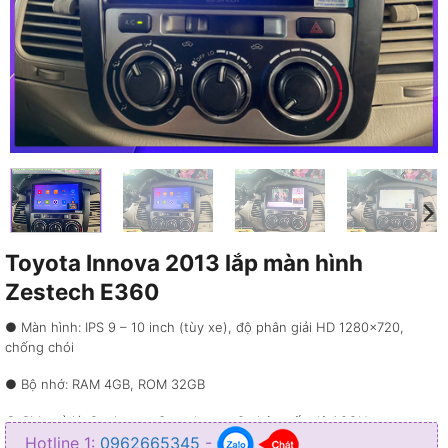
Toyota Innova 2013 lắp màn hình
Zestech E360
● Màn hình: IPS 9 – 10 inch (tùy xe), độ phân giải HD 1280×720,
chống chói
● Bộ nhớ: RAM 4GB, ROM 32GB
● Chip xử lý: Qualcomm Snapdragon 8 nhân, tốc độ 1.8GHz
Hotline 1:
0962665345
-