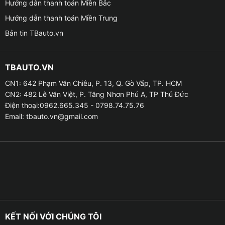
Hướng dẫn thanh toán Miền Bắc
Hướng dẫn thanh toán Miền Trung
Bản tin TBauto.vn
TBAUTO.VN
CN1: 642 Phạm Văn Chiêu, P. 13, Q. Gò Vấp, TP. HCM
CN2: 482 Lê Văn Việt, P. Tăng Nhơn Phú A, TP Thủ Đức
Điện thoại:0962.665.345 - 0798.74.75.76
Email:
tbauto.vn@gmail.com
Trợ lý giọng nói ảo Kiki thông minh
– Ra lệnh mở bản đồ, gọi điện, mở nhạc, xem video
hoàn toàn bằng tiếng Việt.
KẾT NỐI VỚI CHÚNG TÔI