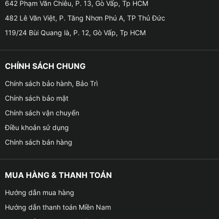
– Hiển thị góc nhìn toàn cảnh quanh xe.
642 Phạm Văn Chiêu, P. 13, Gò Vấp, Tp HCM
482 Lê Văn Việt, P. Tăng Nhơn Phú A, TP Thủ Đức
– Tích hợp vạch đánh lái theo góc xoay vô lăng.
119/24 Bùi Quang là, P. 12, Gò Vấp, Tp HCM
– Camera có khả năng ghi nhớ lộ trình di chuyển và
đưa ra gợi ý góc nhìn an toàn.
CHÍNH SÁCH CHUNG
– Hình ảnh chuẩn AHD, rõ nét cả ban ngày và ban đêm.
Chính sách bảo hành, Bảo Trì
Chính sách bảo mật
– Tự động hiển thị camera theo tín hiệu xi-nhan và cài
Chính sách vận chuyển
số R.
Điều khoản sử dụng
– Hiển thị góc nhìn giả lập 3D chân thực, giúp người lái
Chính sách bán hàng
đánh lái chính xác.
– Ghi lại hành trình di chuyển của xe theo thời gian
MUA HÀNG & THANH TOÁN
thực và có thể lưu lại video để làm chứng cứ trong các
Hướng dẫn mua hàng
trường hợp cần thiết.
Hướng dẫn thanh toán Miền Nam