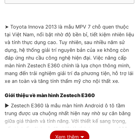
➤ Toyota Innova 2013 là mẫu MPV 7 chỗ quen thuộc
tại Việt Nam, nổi bật nhờ độ bền bỉ, tiết kiệm nhiên liệu
và tính thực dụng cao. Tuy nhiên, sau nhiều năm sử
dụng, hệ thống giải trí nguyên bản của xe không còn
đáp ứng nhu cầu công nghệ hiện đại. Việc nâng cấp
màn hình Zestech E360 chính là lựa chọn thông minh,
mang đến trải nghiệm giải trí đa phương tiện, hỗ trợ lái
xe an toàn và tăng tính thẩm mỹ cho nội thất xe.
Giới thiệu về màn hình Zestech E360
▶ Zestech E360 là mẫu màn hình Android ô tô tầm
trung được ưa chuộng nhất hiện nay nhờ sự cân bằng
giữa giá thành và tính năng. Với thiết kế sang trọng,
cấu hình ổn định và đặc biệt là tích hợp camera 360
độ AI, sản phẩm này biến Toyota Innova 2013 thành
Xem thêm