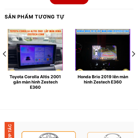
một chiếc xe hiện đại, tiện nghi như những dòng MPV
đời mới.
SẢN PHẨM TƯƠNG TỰ
▶
Cấu hình chi tiết của màn hình Zestech E360:
● Màn hình: IPS 9 – 10 inch (tùy xe), độ phân giải HD
1280×720, chống chói
● Bộ nhớ: RAM 4GB, ROM 32GB
● Chip xử lý: Qualcomm Snapdragon 8 nhân, tốc độ
Toyota Corolla Altis 2001
Honda Brio 2019 lên màn
gắn màn hình Zestech
hình Zestech E360
1.8GHz
E360
● Hệ điều hành: Android 10, giao diện thân thiện
● Âm thanh: DSP 32 kênh, hỗ trợ tùy chỉnh âm thanh
vòm
● Kết nối: 4G LTE, WiFi, Bluetooth 5.0, GPS