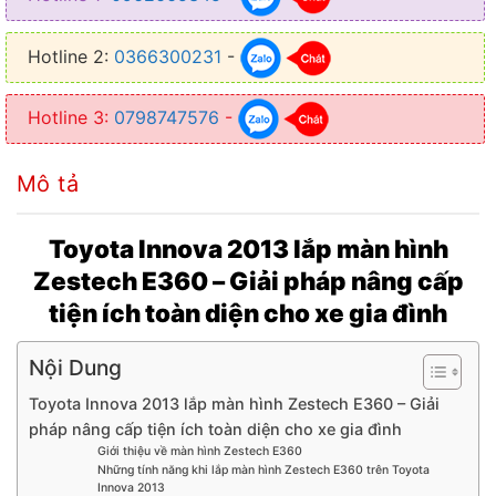
● Hệ điều hành: Android 10, giao diện thân thiện
● Âm thanh: DSP 32 kênh, hỗ trợ tùy chỉnh âm thanh vòm
Hotline 2:
0366300231
-
● Kết nối: 4G LTE, WiFi, Bluetooth 5.0, GPS
Hotline 3:
0798747576
-
● Camera 360: 4 mắt camera Sony AHD gắn ở trước, sau và hai bên
gương, hiển thị sắc nét cả ngày lẫn đêm
Mô tả
● Hỗ trợ: CarPlay/Android Auto, TPMS, camera lùi, camera hành
trình,…
Toyota Innova 2013 lắp màn hình
● Tính năng điều khiển: Giọng nói tiếng Việt, tương thích nút bấm vô
Zestech E360 – Giải pháp nâng cấp
lăng
tiện ích toàn diện cho xe gia đình
Nội Dung
Toyota Innova 2013 lắp màn hình Zestech E360 – Giải
pháp nâng cấp tiện ích toàn diện cho xe gia đình
Giới thiệu về màn hình Zestech E360
Những tính năng khi lắp màn hình Zestech E360 trên Toyota
Innova 2013