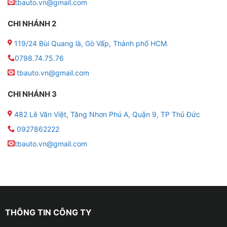
tbauto.vn@gmail.com
CHI NHÁNH 2
119/24 Bùi Quang là, Gò Vấp, Thành phố HCM.
0798.74.75.76
Những tính năng khi lắp màn hình Zestech E360 trên
tbauto.vn@gmail.com
Toyota Innova 2013
CHI NHÁNH 3
Màn hình giao diện thân thiện
482 Lê Văn Việt, Tăng Nhơn Phú A, Quận 9, TP Thủ Đức
– Kích thước 9 – 10inch, tấm nền IPS chống chói, độ
0927862222
phân giải HD giúp hiển thị rõ ràng kể cả ban ngày.
tbauto.vn@gmail.com
– Giao diện Android dễ dùng, hỗ trợ chia đôi màn hình
– dùng song song Google Maps và YouTube hoặc
VietMap.
Camera 360 thông minh – Hỗ trợ lái xe an toàn
THÔNG TIN CÔNG TY