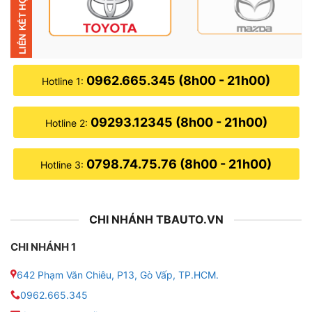
● Camera 360: 4 mắt camera Sony AHD gắn ở trước,
sau và hai bên gương, hiển thị sắc nét cả ngày lẫn đêm
● Hỗ trợ: CarPlay/Android Auto, TPMS, camera lùi,
0962.665.345 (8h00 - 21h00)
Hotline 1:
camera hành trình,…
09293.12345 (8h00 - 21h00)
● Tính năng điều khiển: Giọng nói tiếng Việt, tương
Hotline 2:
thích nút bấm vô lăng
0798.74.75.76 (8h00 - 21h00)
Hotline 3:
CHI NHÁNH TBAUTO.VN
CHI NHÁNH 1
642 Phạm Văn Chiêu, P13, Gò Vấp, TP.HCM.
0962.665.345