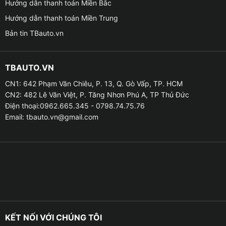
Hướng dẫn thanh toán Miền Bắc
trên remote theo bộ.
Hướng dẫn thanh toán Miền Trung
Bản tin TBauto.vn
✪
Nguyên lý hoạt động của sản phẩm trần sao:
– Các sợi dây sợi quang là dẫn nguồn của ánh sáng
TBAUTO.VN
đến các vị trí đã lắp đặt. Sau đó sử dụng modum để
người dùng có thể lựa chọn các hiệu ứng ánh sáng yêu
CN1: 642 Phạm Văn Chiêu, P. 13, Q. Gò Vấp, TP. HCM
CN2: 482 Lê Văn Việt, P. Tăng Nhơn Phú A, TP Thủ Đức
thích, rồi thiết bị này có thể tự điều chỉnh thông qua
Điện thoại:0962.665.345 - 0798.74.75.76
kết nối với Bluetooth hoặc điều khiển qua điện thoại
Email:
tbauto.vn@gmail.com
thông minh. Tùy vào dòng xe và mật độ sao đã gắn
trên trần và có thể dao động từ 400-700 điểm khác
nhau trên trần xe.
KẾT NỐI VỚI CHÚNG TÔI