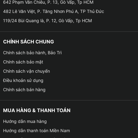
642 Phạm Văn Chiêu, P. 13, Gò Vấp, Tp HCM
Độ trần sao cho xe VinFast VF3 uy tí
482 Lê Văn Việt, P. Tăng Nhơn Phú A, TP Thủ Đức
119/24 Bùi Quang là, P. 12, Gò Vấp, Tp HCM
Cấu tạo và nguyên lý hoạt động trần sao cho xe
VinFast VF3
CHÍNH SÁCH CHUNG
✪
Về cấu tạo của trần sao cũng khá đơn giản, bao
Chính sách bảo hành, Bảo Trì
gồm:
Chính sách bảo mật
– Sợi quang: Có nhiệm vụ dẫn sáng ra các vị trí yêu
Chính sách vận chuyển
cầu đã được lắp đặt chiếu sáng.
Điều khoản sử dụng
Chính sách bán hàng
– Modum điều khiển được tích hợp đèn led: Có khả
năng điều khiển hoạt động của ánh sáng (cụ thể như
đổi màu đèn, đèn nhấp nháy theo nhạc, thời gian sao
MUA HÀNG & THANH TOÁN
băng rơi hay lấp lánh theo chế độ).
Hướng dẫn mua hàng
– Sản phẩm có thể tùy chọn đổi màu qua Bluetooth với
Hướng dẫn thanh toán Miền Nam
nhiều màu đa dạng hoặc điều khiển đổi chế độ màu