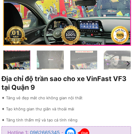
Địa chỉ độ trần sao cho xe VinFast VF3
tại Quận 9
✦ Tăng vẻ đẹp mắt cho không gian nội thất
✦ Tạo không gian thư giãn và thoải mái
✦ Tăng tính thẩm mỹ và tạo cá tính riêng
✦ Màu sắc của trần sao cực kỳ đa dạng, đẹp mắt
Hotline 1:
0962665345
-