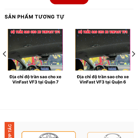
● Độ trần sao cho xe VinFast VF3 vẫn rất thu hút
được không ít sự quan tâm của các bạn chơi xe.
SẢN PHẨM TƯƠNG TỰ
● Đặc biệt, trần sao còn được gọi với tên khác là trần
sao rơi là một kiểu trang trí giúp chiếc xe của bạn
thêm phần nổi bật. Sau khi độ trần sao xe của bạn sẽ
có dải màu sắc lấp lánh làm không gian bên trong
thêm phần lấp lánh, mới mẻ và thêm phần thư giãn cho
người ngồi bên trong.
Địa chỉ độ trần sao cho xe
Địa chỉ độ trần sao cho xe
VinFast VF3 tại Quận 7
VinFast VF3 tại Quận 6