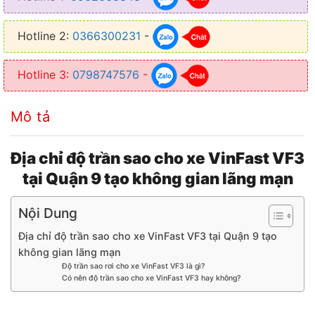
✦ Trần sao giúp nâng cấp trần và làm mới nội thất
Hotline 2:
0366300231
-
✦ Tạo nên những điểm sáng khác biệt so với trần xe
✦ Giúp xe trở nên sang trọng và đẳng cấp hơn
Hotline 3:
0798747576
-
Mô tả
Địa chỉ độ trần sao cho xe VinFast VF3
tại Quận 9 tạo không gian lãng mạn
Nội Dung
Địa chỉ độ trần sao cho xe VinFast VF3 tại Quận 9 tạo
không gian lãng mạn
Độ trần sao rơi cho xe VinFast VF3 là gì?
Có nên độ trần sao cho xe VinFast VF3 hay không?