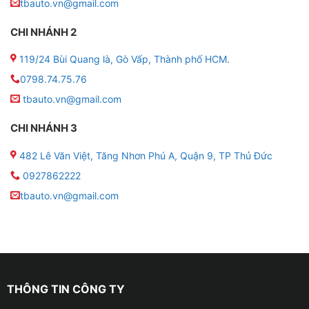
tbauto.vn@gmail.com
✤ Độ trần sao xe ô tô không có mùi khó chịu hay ảnh
hưởng gì đến sức khỏe của người ngồi trong xe.
CHI NHÁNH 2
✤ Màu sắc của trần sao cực kỳ đa dạng, đẹp mắt và
119/24 Bùi Quang là, Gò Vấp, Thành phố HCM.
hiện đại.
0798.74.75.76
tbauto.vn@gmail.com
CHI NHÁNH 3
482 Lê Văn Việt, Tăng Nhơn Phú A, Quận 9, TP Thủ Đức
0927862222
tbauto.vn@gmail.com
THÔNG TIN CÔNG TY