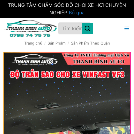
TRUNG TÂM CHĂM SÓC ĐỒ CHƠI XE HƠI CHUYÊN
NGHIỆP
Bỏ qua
Bỏ
Tìm
qua
kiếm:
nội
dung
Trang chủ
/
Sản Phẩm
/
Sản Phẩm Theo Quận