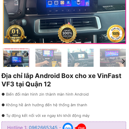
Địa chỉ lắp Android Box cho xe VinFast
VF3 tại Quận 12
● Biến đổi màn hình zin thành màn hình Android
● Không hề ảnh hưởng đến hệ thống âm thanh
● Tự động kết nối với xe ngay khi khởi động máy
● Kết nối Internet 4G và truy cập kho ứng dụng đa dạng
Hotline 1:
0962665345
-