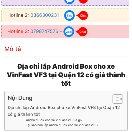
● Sử dụng linh hoạt trên cả 2 hệ điều hành
Hotline 2:
0366300231
-
● Điều khiển bằng giọng nói thông qua nút bấm trên vô lăng
Hotline 3:
0798747576
-
Mô tả
Địa chỉ lắp Android Box cho xe
VinFast VF3 tại Quận 12 có giá thành
tốt
Nội Dung
Địa chỉ lắp Android Box cho xe VinFast VF3 tại Quận 12
có giá thành tốt
Android Box cho xe VinFast VF3 là gì?
Tại sao nên lắp Android Box cho xe VinFast VF3?