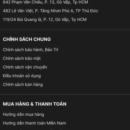
642 Phạm Văn Chiêu, P. 13, Gò Vấp, Tp HCM
482 Lê Văn Việt, P. Tăng Nhơn Phú A, TP Thủ Đức
119/24 Bùi Quang là, P. 12, Gò Vấp, Tp HCM
CHÍNH SÁCH CHUNG
Chính sách bảo hành, Bảo Trì
Chính sách bảo mật
Chính sách vận chuyển
Điều khoản sử dụng
Chính sách bán hàng
Địa chỉ lắp Android Box cho xe VinFast VF3
MUA HÀNG & THANH TOÁN
Tính năng của Android Box cho xe VinFast VF3
Hướng dẫn mua hàng
Hướng dẫn thanh toán Miền Nam
✦
Giao diện bắt mắt và dễ dàng sử dụng