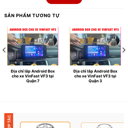
● Là một trong những thiết bị thông minh, giúp biến
đổi màn hình zin của xe VinFast VF3 thành màn hình
SẢN PHẨM TƯƠNG TỰ
Android. Mang đến cho bạn những trải nghiệm tuyệt
vời như xem Youtube, lướt web, nghe nhạc trực tuyến,
Facebook, tra cứu đường đi trên Google Maps,
Vietmap,…cùng nhiều tiện ích hỗ trợ lái xe an toàn
khác.
● Đặc biệt, thiết bị này còn không hề ảnh hưởng đến
hệ thống âm thanh, màn hình nguyên bản của xe.
Địa chỉ lắp Android Box
Địa chỉ lắp Android Box
cho xe VinFast VF3 tại
cho xe VinFast VF3 tại
Quận 7
Quận 3