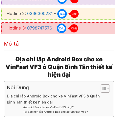
● Sử dụng linh hoạt trên cả 2 hệ điều hành
Hotline 2:
0366300231
-
● Điều khiển bằng giọng nói thông qua nút bấm trên vô lăng
Hotline 3:
0798747576
-
Mô tả
Địa chỉ lắp Android Box cho xe
VinFast VF3 ở Quận Bình Tân thiết kế
hiện đại
Nội Dung
Địa chỉ lắp Android Box cho xe VinFast VF3 ở Quận
Bình Tân thiết kế hiện đại
Android Box cho xe VinFast VF3 là gì?
Tại sao nên lắp Android Box cho xe VinFast VF3?