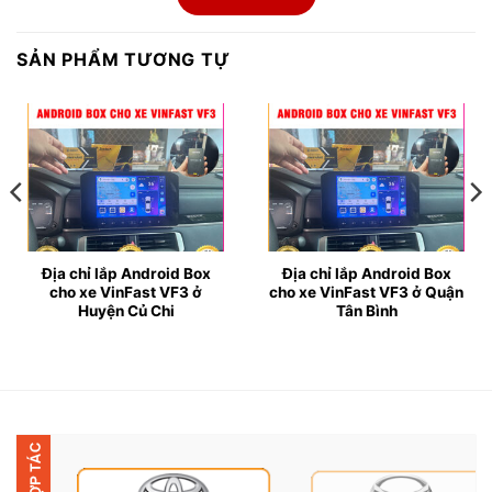
● Là một trong những thiết bị thông minh, giúp biến
đổi màn hình zin của xe VinFast VF3 thành màn hình
SẢN PHẨM TƯƠNG TỰ
Android. Mang đến cho bạn những trải nghiệm tuyệt
vời như xem Youtube, lướt web, nghe nhạc trực tuyến,
Facebook, tra cứu đường đi trên Google Maps,
Vietmap,…cùng nhiều tiện ích hỗ trợ lái xe an toàn
khác.
● Đặc biệt, thiết bị này còn không hề ảnh hưởng đến
hệ thống âm thanh, màn hình nguyên bản của xe.
Địa chỉ lắp Android Box
Địa chỉ lắp Android Box
cho xe VinFast VF3 ở
cho xe VinFast VF3 ở Quận
Huyện Củ Chi
Tân Bình