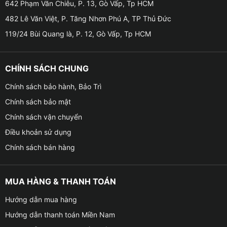
642 Phạm Văn Chiêu, P. 13, Gò Vấp, Tp HCM
482 Lê Văn Việt, P. Tăng Nhơn Phú A, TP Thủ Đức
119/24 Bùi Quang là, P. 12, Gò Vấp, Tp HCM
CHÍNH SÁCH CHUNG
Chính sách bảo hành, Bảo Trì
Chính sách bảo mật
Chính sách vận chuyển
Điều khoản sử dụng
Chính sách bán hàng
Địa chỉ lắp Android Box cho xe VinFast VF3
MUA HÀNG & THANH TOÁN
Tính năng của Android Box cho xe VinFast VF3
Hướng dẫn mua hàng
Hướng dẫn thanh toán Miền Nam
✦
Giao diện bắt mắt và dễ dàng sử dụng