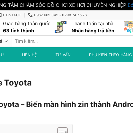
NG TÂM CHĂM SÓC ĐỒ CHƠI XE HƠI CHUYÊN NGHIỆP
Bỏ
CONTACT
0962.665.345 - 0798.74.75.76
Giao hàng toàn quốc
Thanh toán tại nhà
63 tỉnh thành
Nhận hàng trả tiền
Tìm
kiếm:
ỆU
LIÊN HỆ
TƯ VẤN
PHỤ KIỆN THEO HÃNG
e Toyota
oyota – Biến màn hình zin thành Andr