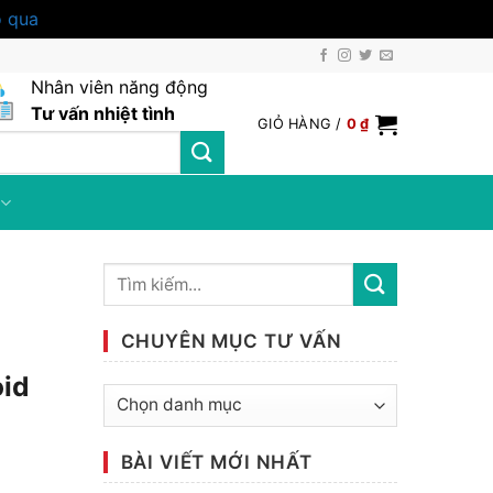
 qua
Nhân viên năng động
Tư vấn nhiệt tình
GIỎ HÀNG /
0
₫
CHUYÊN MỤC TƯ VẤN
oid
Chuyên
mục
tư
BÀI VIẾT MỚI NHẤT
vấn