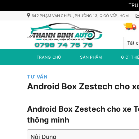
TRU
Bỏ
642 PHẠM VĂN CHIÊU, PHƯỜNG 13, Q GÒ VẤP, HCM
qua
nội
dung
TRANG CHỦ
SẢN PHẨM
GIỚI THI
TƯ VẤN
Android Box Zestech cho x
Android Box Zestech cho xe T
thông minh
Nội Dung