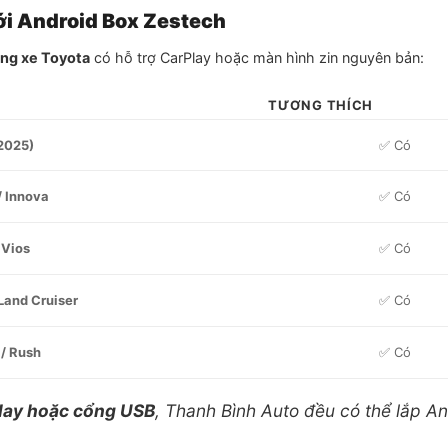
ới Android Box Zestech
òng xe Toyota
có hỗ trợ CarPlay hoặc màn hình zin nguyên bản:
TƯƠNG THÍCH
2025)
✅ Có
/ Innova
✅ Có
 Vios
✅ Có
 Land Cruiser
✅ Có
 / Rush
✅ Có
lay hoặc cổng USB
, Thanh Bình Auto đều có thể lắp A