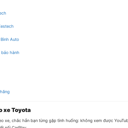
tech
Zestech
 Bình Auto
h bảo hành
 hãng
o xe Toyota
heo xe, chắc hẳn bạn từng gặp tình huống: không xem được YouTu
t nối CarPlay.