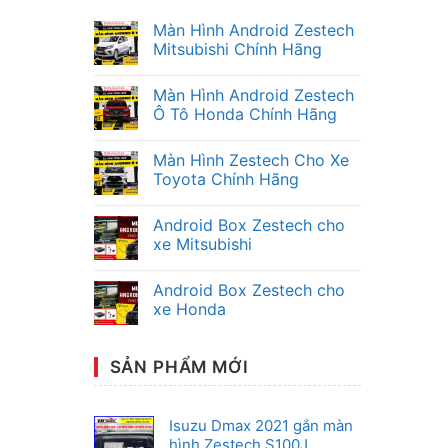
Màn Hình Android Zestech
Mitsubishi Chính Hãng
Không
có
Màn Hình Android Zestech
bình
luận
Ô Tô Honda Chính Hãng
ở
Màn
Không
Hình
có
Màn Hình Zestech Cho Xe
Android
bình
Zestech
luận
Toyota Chính Hãng
Mitsubishi
ở
Chính
Màn
Không
Hãng
Hình
có
Android Box Zestech cho
Android
bình
Zestech
luận
xe Mitsubishi
Ô
ở
Tô
Màn
Không
Honda
Hình
có
Android Box Zestech cho
Chính
Zestech
bình
Hãng
Cho
luận
xe Honda
Xe
ở
Toyota
Android
Không
Chính
Box
có
Hãng
Zestech
bình
SẢN PHẨM MỚI
cho
luận
xe
ở
Mitsubishi
Android
Box
Zestech
Isuzu Dmax 2021 gắn màn
cho
hình Zestech S100J
xe