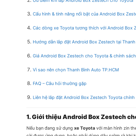
Ưu điểm khi lắp Android Box Zestech cho Toyota
Cấu hình & tính năng nổi bật của Android Box Zes
Các dòng xe Toyota tương thích với Android Box 
Hướng dẫn lắp đặt Android Box Zestech tại Thanh
Giá Android Box Zestech cho Toyota & chính sác
Vì sao nên chọn Thanh Bình Auto TP.HCM
FAQ – Câu hỏi thường gặp
Liên hệ lắp đặt Android Box Zestech Toyota chính
1. Giới thiệu Android Box Zestech ch
Nếu bạn đang sử dụng
xe Toyota
với màn hình zin t
cài được ứng dụng, hoặc phải dùng dây rườm rà khi kế