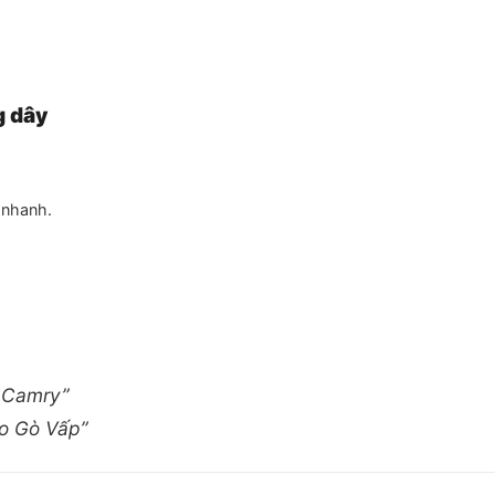
.
g dây
.
 nhanh.
a Camry”
to Gò Vấp”