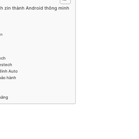
nh zin thành Android thông minh
ần
tech
Zestech
 Bình Auto
 bảo hành
 hãng