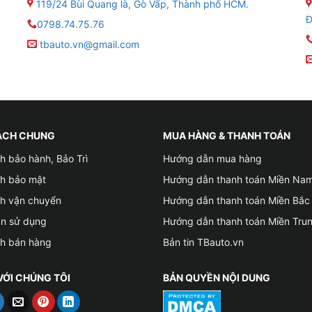
119/24 Bùi Quang là, Gò Vấp, Thành phố HCM.
Đ
0798.74.75.76
tbauto.vn@gmail.com
ÁCH CHUNG
MUA HÀNG & THANH TOÁN
h bảo hành, Bảo Trì
Hướng dẫn mua hàng
ch bảo mật
Hướng dẫn thanh toán Miền Na
ch vận chuyển
Hướng dẫn thanh toán Miền Bắc
ản sử dụng
Hướng dẫn thanh toán Miền Tru
ch bán hàng
Bản tin TBauto.vn
VỚI CHÚNG TÔI
BẢN QUYỀN NỘI DUNG