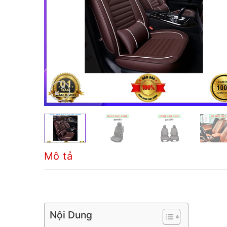
Mô tả
Nội Dung