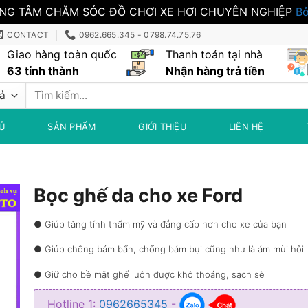
NG TÂM CHĂM SÓC ĐỒ CHƠI XE HƠI CHUYÊN NGHIỆP
Bỏ
CONTACT
0962.665.345 - 0798.74.75.76
Giao hàng toàn quốc
Thanh toán tại nhà
63 tỉnh thành
Nhận hàng trả tiền
Tìm
kiếm:
Ủ
SẢN PHẨM
GIỚI THIỆU
LIÊN HỆ
Bọc ghế da cho xe Ford
● Giúp tăng tính thẩm mỹ và đẳng cấp hơn cho xe của bạn
● Giúp chống bám bẩn, chống bám bụi cũng như là ám mùi hôi
● Giữ cho bề mặt ghế luôn được khô thoáng, sạch sẽ
● Giúp dễ dàng vệ sinh, đa dạng về màu sắc để bạn chọn lựa
Hotline 1:
0962665345
-