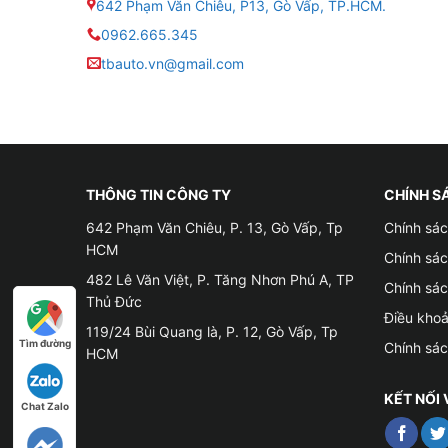
642 Phạm Văn Chiêu, P13, Gò Vấp, TP.HCM.
0962.665.345
tbauto.vn@gmail.com
THÔNG TIN CÔNG TY
CHÍNH S
642 Phạm Văn Chiêu, P. 13, Gò Vấp, Tp
Chính sác
HCM
Chính sá
482 Lê Văn Việt, P. Tăng Nhơn Phú A, TP
Chính sá
Thủ Đức
Điều kho
119/24 Bùi Quang là, P. 12, Gò Vấp, Tp
Tìm đường
Chính sá
HCM
KẾT NỐI 
Chat Zalo