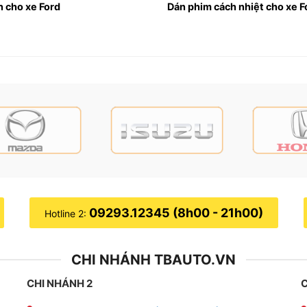
n cho xe Ford
Dán phim cách nhiệt cho xe 
ng tróc, bị rách, xuống cấp hoặc sẽ bị phai màu làm mất t
thị trường, thương hiệu này cũng được nhà sản xuất và làm 
o nên khi ghế xe thường xuyên tiếp xúc với người ngồi nó s
ra mùi hôi khó chịu.
hó vệ sinh cho nên nước và mồ hôi rất dễ thấm sâu vào lớp 
khó vệ sinh, vì nước, mồ hôi cũng như các chất bẩn khi th
đến không ít bất tiện, nhất là khi ở một đất nước khí hậu 
09293.12345 (8h00 - 21h00)
Hotline 2:
 zin thì việc bọc ghế da cho xe Ford là vô cùng cần thiết
ùng với đó, bọc ghế da còn đem lại sự thoải mái dễ chịu và
CHI NHÁNH TBAUTO.VN
CHI NHÁNH 2
C