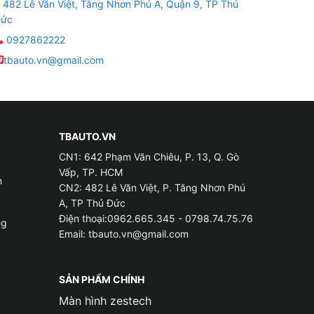
482 Lê Văn Việt, Tăng Nhơn Phú A, Quận 9, TP Thủ
ức
0927862222
tbauto.vn@gmail.com
TBAUTO.VN
CN1: 642 Phạm Văn Chiêu, P. 13, Q. Gò
Vấp, TP. HCM
m
CN2: 482 Lê Văn Việt, P. Tăng Nhơn Phú
A, TP Thủ Đức
Điện thoại:0962.665.345 - 0798.74.75.76
ng
Email:
tbauto.vn@gmail.com
SẢN PHẨM CHÍNH
Màn hình zestech