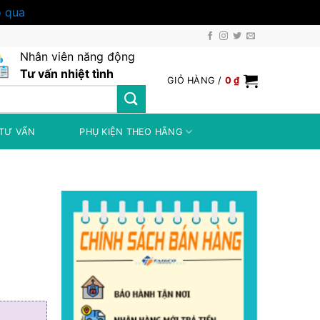
 qua
Nhân viên năng động
Tư vấn nhiệt tình
GIỎ HÀNG /
0
₫
TƯ VẤN
PHỤ KIỆN THEO HÃNG