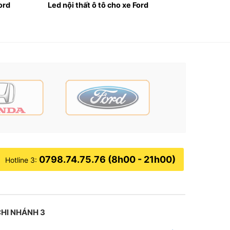
Ford
Led nội thất ô tô cho xe Ford
hẩm mỹ cũng như giá trị chiếc xe của bạn.
ra từ chất liệu nỉ để tiết kiệm chi phí. Chất
ẽ có nhược điểm đó chính là dễ bị bám bụi bẩn,
mút của ghế tạo ra các vệt loang trên ghế da
ấm sâu vào lớp mút nên hầu như sẽ không thể vệ
nhiệt đới ẩm như ở Việt Nam.
0798.74.75.76 (8h00 - 21h00)
Hotline 3:
 không chỉ giúp làm đẹp bên trong nội thất mà
 bảo vệ sức khỏe cho người ngồi bên trong xe.
HI NHÁNH 3