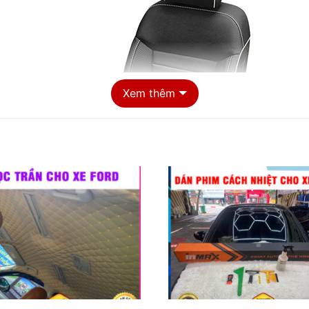
Xem thêm
Địa chỉ bọc ghế da cho xe Ford uy tín chất lượng tại TP HCM