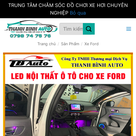
TRUNG TÂM CHĂM SÓC ĐỒ CHƠI XE HƠI CHUYÊN
NGHIỆP
Bỏ qua
Bỏ
Tìm
qua
kiếm:
nội
dung
Trang chủ
/
Sản Phẩm
/
Xe Ford