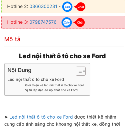
Hotline 2:
0366300231
-
● Có khả năng chống nước và tản sáng tốt, tiết kiệm điện năng
Hotline 3:
0798747576
-
Mô tả
Led nội thất ô tô cho xe Ford
Nội Dung
Led nội thất ô tô cho xe Ford
Giới thiệu về led nội thất ô tô cho xe Ford
Vị trí lắp đặt led nội thất cho xe Ford
➤
Led nội thất ô tô cho xe Ford
được thiết kế nhằm
cung cấp ánh sáng cho khoang nội thất xe, đồng thời