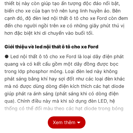
thiết bị này còn giúp tạo ấn tượng độc đáo nổi bật,
biến cho xe của bạn trở nên lung linh huyền ảo. Bên
cạnh đó, độ đèn led nội thất ô tô cho xe Ford còn đem
đến cho người ngồi trên xe có những giây phút thú vị
hơn đặc biệt khi di chuyển vào buổi tối.
Giới thiệu về led nội thất ô tô cho xe Ford
● Led nội thất ô tô cho xe Ford là loại dây điện phát
quang và có kết cấu gồm một dây đồng được bọc
trong lớp phosphor mỏng. Loại đèn led này không
phát sáng bằng khí hay sợi đốt như các loại đèn khác
mà nó được dùng dòng điện kích thích các hạt diode
giúp phát ra ánh sáng (phát sáng khi có dòng điện
qua). Chính điều này mà khi sử dụng đèn LED, hệ
thống có thể đổi màu theo các hạt diode trong bóng
đèn.
Xem thêm
● Thiết bị sẽ giúp cho không gian bên trong xe Ford