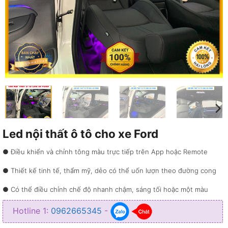
Led nội thất ô tô cho xe Ford
● Điều khiển và chỉnh tông màu trực tiếp trên App hoặc Remote
● Thiết kế tinh tế, thẩm mỹ, dẻo có thể uốn lượn theo đường cong
● Có thể điều chỉnh chế độ nhanh chậm, sáng tối hoặc một màu
● Làm tăng vẻ đẹp giúp xe thu hút hơn, tạo không gian lung linh
Hotline 1:
0962665345
-
● Giúp người ngồi bên trong xe thoải mái và thư giãn hơn