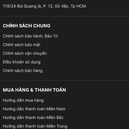
Địa chỉ độ led nội thất ô tô cho xe Ford 
119/24 Bùi Quang là, P. 12, Gò Vấp, Tp HCM
Lý do bạn nên độ led nội thất cho xe Ford
CHÍNH SÁCH CHUNG
✦ Led nội thất có thể thay đổi màu sắc với nhiều chế
Chính sách bảo hành, Bảo Trì
độ như nhanh- chậm, tối-sáng, tùy chỉnh hoặc ngẫu
Chính sách bảo mật
nhiên.
Chính sách vận chuyển
✦ Thiết bị có thể điều khiển dễ dàng và bạn còn có
Điều khoản sử dụng
thể điều chỉnh tông màu trực tiếp trên màn hình DVD
Chính sách bán hàng
Android hoặc smartphone.
✦ Giúp xe lung linh, nổi bật hơn và tạo được sự thu hút
MUA HÀNG & THANH TOÁN
người nhìn.
Hướng dẫn mua hàng
✦ Đèn LED có thể điều chỉnh tự động để không gây ra
Hướng dẫn thanh toán Miền Nam
tình trạng chói mắt, khó chịu cản trở quá trình bạn lái
Hướng dẫn thanh toán Miền Bắc
xe hoặc người đi cùng.
Hướng dẫn thanh toán Miền Trung