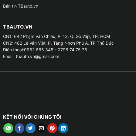
Bản tin TBauto.vn
✦ Tạo hiệu ứng lung linh huyền ảo cho xe khi vào ban
đêm, giúp mang lại cảm giác thư giãn.
TBAUTO.VN
✦ Cung cấp ánh sáng cho bên trong khoang nội thất
giúp bạn dễ dàng quan sát và mang lại không gian mới
CN1: 642 Phạm Văn Chiêu, P. 13, Q. Gò Vấp, TP. HCM
mẻ độc đáo.
CN2: 482 Lê Văn Việt, P. Tăng Nhơn Phú A, TP Thủ Đức
Điện thoại:0962.665.345 - 0798.74.75.76
Email:
tbauto.vn@gmail.com
✦ Giá thành led nội thất hợp lý nhưng vẫn đảm bảo độ
bền và thời gian sử dụng lâu dài.
KẾT NỐI VỚI CHÚNG TÔI