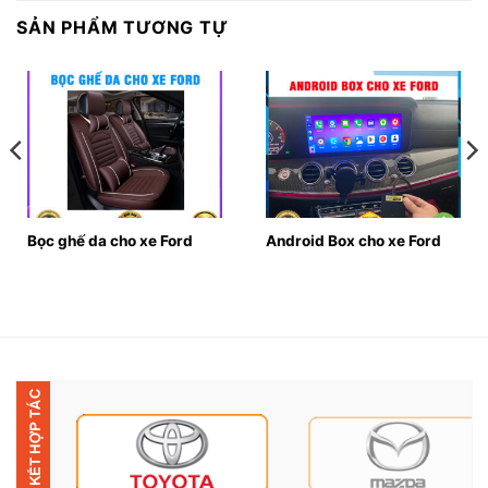
đầy đủ ánh sáng để dễ dàng quan sát và tạo sự đổi
SẢN PHẨM TƯƠNG TỰ
mới cho xe. Sản phẩm nảy có thể dễ dàng tùy biến
theo sở thích cũng như là cung cấp ánh sáng với nhiều
màu sắc ấn tượng khác nhau làm cho khoang nội thất
trở nên nổi bật hơn.
● Led nội thất ô tô cho xe Ford còn có thể điều chỉnh
dễ dàng nhờ vào sự kết nối với Smartphone hoặc màn
hình DVD Android trên xe.
Bọc ghế da cho xe Ford
Android Box cho xe Ford