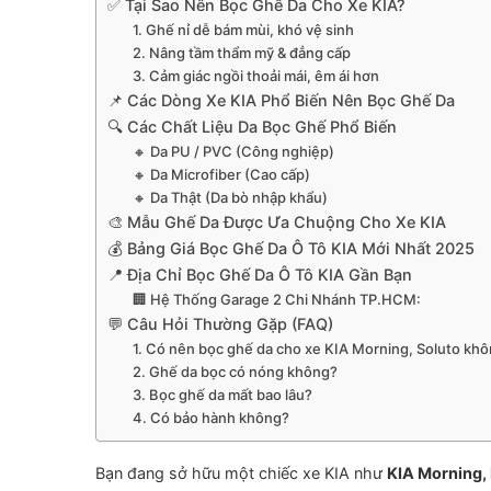
✅ Tại Sao Nên Bọc Ghế Da Cho Xe KIA?
1. Ghế nỉ dễ bám mùi, khó vệ sinh
2. Nâng tầm thẩm mỹ & đẳng cấp
3. Cảm giác ngồi thoải mái, êm ái hơn
📌 Các Dòng Xe KIA Phổ Biến Nên Bọc Ghế Da
🔍 Các Chất Liệu Da Bọc Ghế Phổ Biến
🔸 Da PU / PVC (Công nghiệp)
🔸 Da Microfiber (Cao cấp)
🔸 Da Thật (Da bò nhập khẩu)
🎨 Mẫu Ghế Da Được Ưa Chuộng Cho Xe KIA
💰 Bảng Giá Bọc Ghế Da Ô Tô KIA Mới Nhất 2025
📍 Địa Chỉ Bọc Ghế Da Ô Tô KIA Gần Bạn
🏢 Hệ Thống Garage 2 Chi Nhánh TP.HCM:
💬 Câu Hỏi Thường Gặp (FAQ)
1. Có nên bọc ghế da cho xe KIA Morning, Soluto kh
2. Ghế da bọc có nóng không?
3. Bọc ghế da mất bao lâu?
4. Có bảo hành không?
Bạn đang sở hữu một chiếc xe KIA như
KIA Morning, 