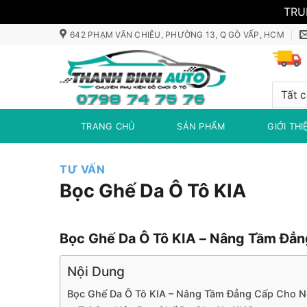
TRU
Bỏ
642 PHẠM VĂN CHIÊU, PHƯỜNG 13, Q GÒ VẤP, HCM
qua
nội
dung
TRANG CHỦ
SẢN PHẨM
GIỚI THI
TƯ VẤN
Bọc Ghế Da Ô Tô KIA
Bọc Ghế Da Ô Tô KIA – Nâng Tầm Đẳn
Nội Dung
Bọc Ghế Da Ô Tô KIA – Nâng Tầm Đẳng Cấp Cho N