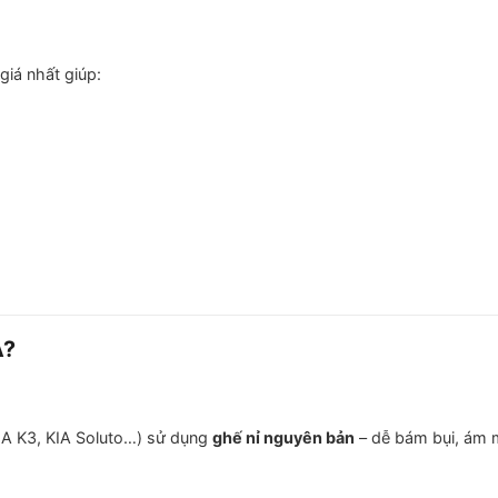
giá nhất giúp:
A?
IA K3, KIA Soluto…) sử dụng
ghế nỉ nguyên bản
– dễ bám bụi, ám m