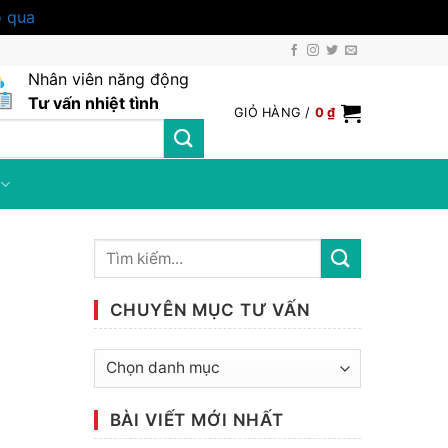
 qua
Nhân viên năng động
Tư vấn nhiệt tình
GIỎ HÀNG /
0
₫
CHUYÊN MỤC TƯ VẤN
Chuyên
mục
tư
BÀI VIẾT MỚI NHẤT
vấn