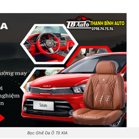
Bọc Ghế Da Ô Tô KIA