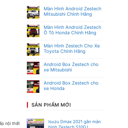
Màn Hình Android Zestech
Mitsubishi Chính Hãng
Không
có
Màn Hình Android Zestech
bình
luận
Ô Tô Honda Chính Hãng
ở
Màn
Không
Hình
có
Màn Hình Zestech Cho Xe
Android
bình
Zestech
luận
Toyota Chính Hãng
Mitsubishi
ở
Chính
Màn
Không
Hãng
Hình
có
Android Box Zestech cho
Android
bình
Zestech
luận
xe Mitsubishi
Ô
ở
Tô
Màn
Không
Honda
Hình
có
Android Box Zestech cho
Chính
Zestech
bình
Hãng
Cho
luận
xe Honda
Xe
ở
Toyota
Android
Không
Chính
Box
có
Hãng
Zestech
bình
SẢN PHẨM MỚI
cho
luận
xe
ở
Mitsubishi
Android
Box
Zestech
Isuzu Dmax 2021 gắn màn
p nội thất
cho
hình Zestech S100J
xe