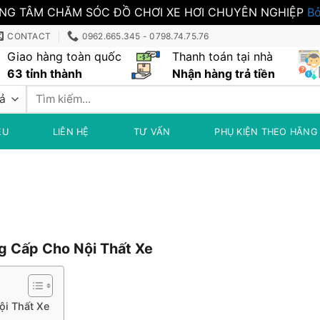
NG TÂM CHĂM SÓC ĐỒ CHƠI XE HƠI CHUYÊN NGHIỆP
Bỏ
CONTACT
0962.665.345 - 0798.74.75.76
Giao hàng toàn quốc
Thanh toán tại nhà
63 tỉnh thành
Nhận hàng trả tiền
Tìm
kiếm:
ỆU
LIÊN HỆ
TƯ VẤN
PHỤ KIỆN THEO HÃNG
g Cấp Cho Nội Thất Xe
ội Thất Xe