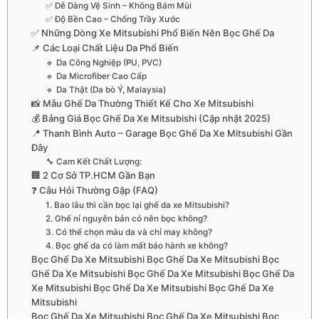
✅ Dễ Dàng Vệ Sinh – Không Bám Mùi
✅ Độ Bền Cao – Chống Trầy Xước
✅ Những Dòng Xe Mitsubishi Phổ Biến Nên Bọc Ghế Da
📌 Các Loại Chất Liệu Da Phổ Biến
🔹 Da Công Nghiệp (PU, PVC)
🔹 Da Microfiber Cao Cấp
🔹 Da Thật (Da bò Ý, Malaysia)
📸 Mẫu Ghế Da Thường Thiết Kế Cho Xe Mitsubishi
💰 Bảng Giá Bọc Ghế Da Xe Mitsubishi (Cập nhật 2025)
📍 Thanh Bình Auto – Garage Bọc Ghế Da Xe Mitsubishi Gần
Đây
🔧 Cam Kết Chất Lượng:
🏢 2 Cơ Sở TP.HCM Gần Bạn
❓ Câu Hỏi Thường Gặp (FAQ)
1. Bao lâu thì cần bọc lại ghế da xe Mitsubishi?
2. Ghế nỉ nguyên bản có nên bọc không?
3. Có thể chọn màu da và chỉ may không?
4. Bọc ghế da có làm mất bảo hành xe không?
Bọc Ghế Da Xe Mitsubishi Bọc Ghế Da Xe Mitsubishi Bọc
Ghế Da Xe Mitsubishi Bọc Ghế Da Xe Mitsubishi Bọc Ghế Da
Xe Mitsubishi Bọc Ghế Da Xe Mitsubishi Bọc Ghế Da Xe
Mitsubishi
Bọc Ghế Da Xe Mitsubishi Bọc Ghế Da Xe Mitsubishi Bọc