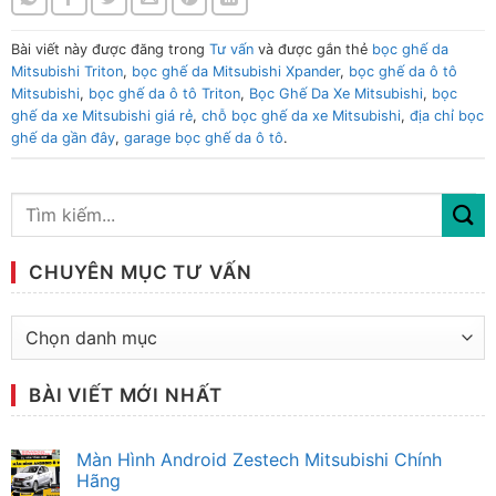
Bài viết này được đăng trong
Tư vấn
và được gắn thẻ
bọc ghế da
Mitsubishi Triton
,
bọc ghế da Mitsubishi Xpander
,
bọc ghế da ô tô
Mitsubishi
,
bọc ghế da ô tô Triton
,
Bọc Ghế Da Xe Mitsubishi
,
bọc
ghế da xe Mitsubishi giá rẻ
,
chỗ bọc ghế da xe Mitsubishi
,
địa chỉ bọc
ghế da gần đây
,
garage bọc ghế da ô tô
.
CHUYÊN MỤC TƯ VẤN
Chuyên
mục
tư
BÀI VIẾT MỚI NHẤT
vấn
Màn Hình Android Zestech Mitsubishi Chính
Hãng