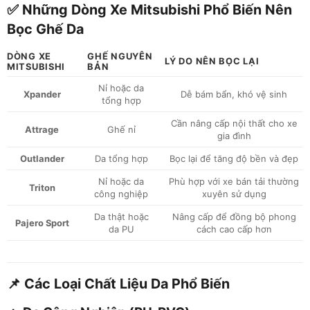
✅ Những Dòng Xe Mitsubishi Phổ Biến Nên
Bọc Ghế Da
DÒNG XE
GHẾ NGUYÊN
LÝ DO NÊN BỌC LẠI
MITSUBISHI
BẢN
Nỉ hoặc da
Xpander
Dễ bám bẩn, khó vệ sinh
tổng hợp
Cần nâng cấp nội thất cho xe
Attrage
Ghế nỉ
gia đình
Outlander
Da tổng hợp
Bọc lại để tăng độ bền và đẹp
Nỉ hoặc da
Phù hợp với xe bán tải thường
Triton
công nghiệp
xuyên sử dụng
Da thật hoặc
Nâng cấp để đồng bộ phong
Pajero Sport
da PU
cách cao cấp hơn
📌 Các Loại Chất Liệu Da Phổ Biến