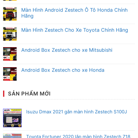
Không
có
Màn Hình Android Zestech Ô Tô Honda Chính
bình
luận
Hãng
ở
Màn
Không
Hình
có
Màn Hình Zestech Cho Xe Toyota Chính Hãng
Android
bình
Zestech
luận
Không
Mitsubishi
ở
có
Chính
Màn
bình
Hãng
Hình
luận
Android Box Zestech cho xe Mitsubishi
Android
ở
Zestech
Màn
Không
Ô
Hình
có
Tô
Zestech
bình
Honda
Cho
luận
Android Box Zestech cho xe Honda
Chính
Xe
ở
Hãng
Toyota
Android
Không
Chính
Box
có
Hãng
Zestech
bình
cho
luận
xe
ở
SẢN PHẨM MỚI
Mitsubishi
Android
Box
Zestech
cho
Isuzu Dmax 2021 gắn màn hình Zestech S100J
xe
Honda
Toyota Fortuner 2020 lắp màn hình Zestech Z18