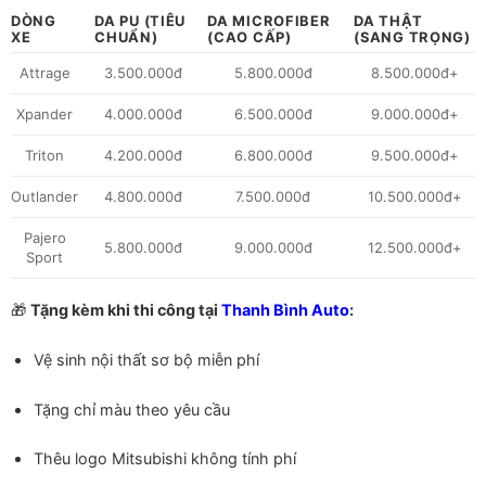
DÒNG
DA PU (TIÊU
DA MICROFIBER
DA THẬT
XE
CHUẨN)
(CAO CẤP)
(SANG TRỌNG)
Attrage
3.500.000đ
5.800.000đ
8.500.000đ+
Xpander
4.000.000đ
6.500.000đ
9.000.000đ+
Triton
4.200.000đ
6.800.000đ
9.500.000đ+
Outlander
4.800.000đ
7.500.000đ
10.500.000đ+
Pajero
5.800.000đ
9.000.000đ
12.500.000đ+
Sport
🎁
Tặng kèm khi thi công tại
Thanh Bình Auto
:
Vệ sinh nội thất sơ bộ miễn phí
Tặng chỉ màu theo yêu cầu
Thêu logo Mitsubishi không tính phí