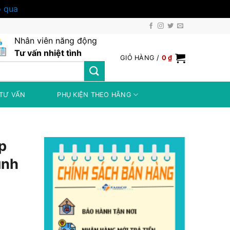
 qua
Nhân viên năng động
Tư vấn nhiệt tình
GIỎ HÀNG /
0
₫
TƯ VẤN
PHỤ KIỆN THEO HÃNG
ốp
ình