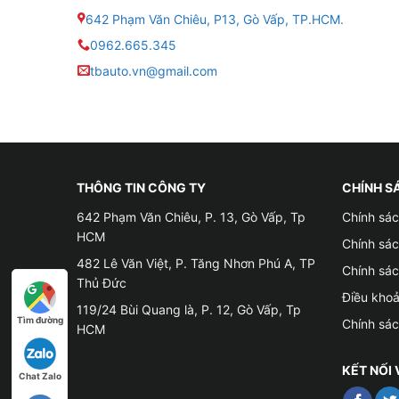
642 Phạm Văn Chiêu, P13, Gò Vấp, TP.HCM.
0962.665.345
tbauto.vn@gmail.com
Địa ch
Tại sao cần phải kiểm tra áp suất lốp 
THÔNG TIN CÔNG TY
CHÍNH S
✪ Bởi vì lốp xe thường mất áp suất một cách tự
642 Phạm Văn Chiêu, P. 13, Gò Vấp, Tp
Chính sác
cách này, bạn có thể tránh được một số vấn đề
HCM
Chính sá
không đều
482 Lê Văn Việt, P. Tăng Nhơn Phú A, TP
Chính sá
Thủ Đức
✪ Việc duy trì áp suất lốp được khuyến nghị bở
Điều kho
119/24 Bùi Quang là, P. 12, Gò Vấp, Tp
Không chỉ đảm bảo an toàn mà hành động đơn giả
Tìm đường
Chính sá
HCM
✪ Chúng tôi khuyên bạn nên kiểm tra áp suất l
KẾT NỐI 
Chat Zalo