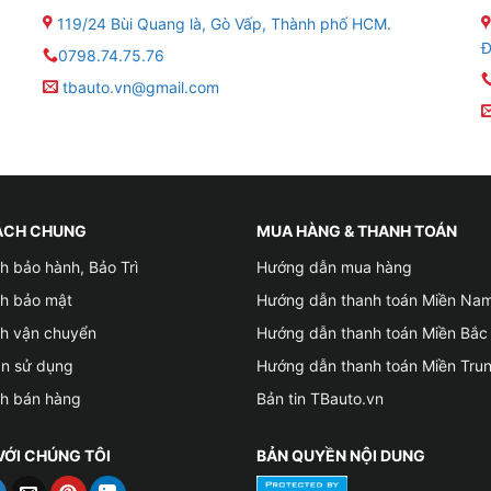
119/24 Bùi Quang là, Gò Vấp, Thành phố HCM.
Đ
0798.74.75.76
tbauto.vn@gmail.com
ỉ lắp cảm biến áp suất lốp cho xe VinFast VF3 uy tín chất lượng tạ
cho xe VinFast VF3 thường xuyên?
ÁCH CHUNG
MUA HÀNG & THANH TOÁN
 nhiên (khoảng 0.1 bar mỗi tháng, hoặc 1.45 PSI), do đó b
h bảo hành, Bảo Trì
Hướng dẫn mua hàng
 như: Nhiên liệu tiêu thụ nhiều hơn, độ bám đường kém, kh
ch bảo mật
Hướng dẫn thanh toán Miền Na
ch vận chuyển
Hướng dẫn thanh toán Miền Bắc
i VinFast giúp cho chiếc xe của bạn có thể cải thiện độ an
ản sử dụng
Hướng dẫn thanh toán Miền Tru
n này còn tốt cho môi trường và tiết kiệm tiền cho bạn, đặ
ch bán hàng
Bản tin TBauto.vn
ốp cho xe VinFast VF3 của bạn mỗi tháng một lần và trước
VỚI CHÚNG TÔI
BẢN QUYỀN NỘI DUNG