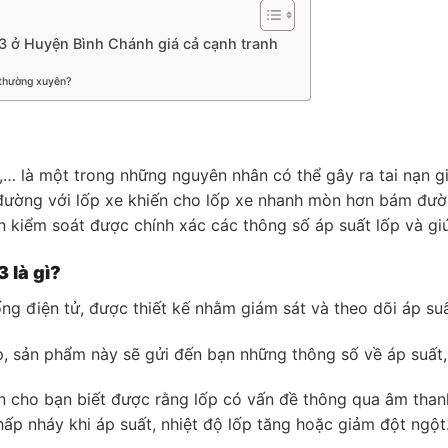
VF3 ở Huyện Bình Chánh giá cả cạnh tranh
 thường xuyên?
 là một trong những nguyên nhân có thể gây ra tai nạn gia
t đường với lốp xe khiến cho lốp xe nhanh mòn hơn bám đườ
 kiểm soát được chính xác các thông số áp suất lốp và giúp
 là gì?
ng điện tử, được thiết kế nhằm giám sát và theo dõi áp suấ
p, sản phẩm này sẽ gửi đến bạn những thông số về áp suất, 
n cho bạn biết được rằng lốp có vấn đề thông qua âm thanh
hấp nháy khi áp suất, nhiệt độ lốp tăng hoặc giảm đột ngột