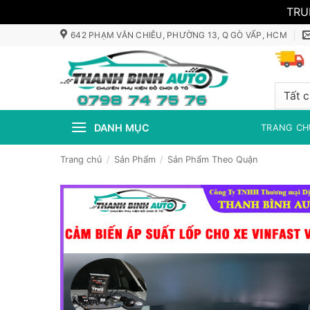
TRU
Bỏ
642 PHẠM VĂN CHIÊU, PHƯỜNG 13, Q GÒ VẤP, HCM
qua
nội
dung
DANH MỤC
TRANG CH
Trang chủ
/
Sản Phẩm
/
Sản Phẩm Theo Quận