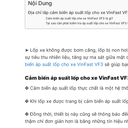
Nội Dung
Địa chỉ lắp cảm biến áp suất lốp cho xe VinFast 
Cảm biến áp suất lốp cho xe VinFast VF3 là gì?
Tại sao cần phải kiểm tra áp suất lốp cho xe VinFast VF3
➤ Lốp xe không được bơm căng, lốp bị non hơi,…
sự tiêu thu nhiên liệu, tăng sự ma sát giữa mặ
biến áp suất lốp cho xe VinFast VF3
sẽ giúp bạn
Cảm biến áp suất lốp cho xe VinFast VF3
✤ Cảm biến áp suất lốp thực chất là một hệ thố
✤ Khi lốp xe được trang bị cảm biến áp suất lố
✤ Đồng thời, thiết bị này cũng sẽ thông báo đế
thậm chí đơn giản hơn là bằng những tín hiệu n