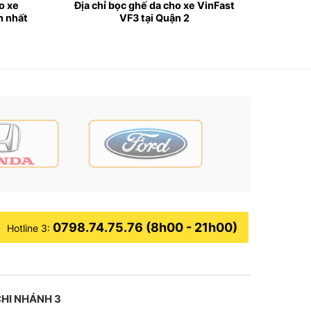
ho xe
Địa chỉ bọc ghế da cho xe VinFast
n nhất
VF3 tại Quận 2
0798.74.75.76 (8h00 - 21h00)
Hotline 3:
HI NHÁNH 3