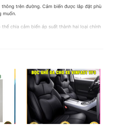
ưu thông trên đường. Cảm biến được lắp đặt phù
ng muốn.
thể chia cảm biến áp suất thành hai loại chính
ầu sẽ được thay thế bằng van cảm biến. Cảm
o mạch cảm biến và khiến cho các chỉ số không
ày có ưu điểm đó chính là dễ dàng lắp đặt, được
ết bị này còn có thể chống nước, chống bụi, dễ
 ngoài hay van trong, với các tiêu chí khác nhau