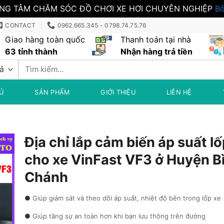
NG TÂM CHĂM SÓC ĐỒ CHƠI XE HƠI CHUYÊN NGHIỆP
Bỏ
CONTACT
0962.665.345 - 0798.74.75.76
Giao hàng toàn quốc
Thanh toán tại nhà
63 tỉnh thành
Nhận hàng trả tiền
Tìm
kiếm:
Ủ
SẢN PHẨM
GIỚI THIỆU
LIÊN HỆ
Địa chỉ lắp cảm biến áp suất l
cho xe VinFast VF3 ở Huyện B
Chánh
● Giúp giám sát và theo dõi áp suất, nhiệt độ bên trong lốp xe
● Giúp tăng sự an toàn hơn khi bạn lưu thông trên đường