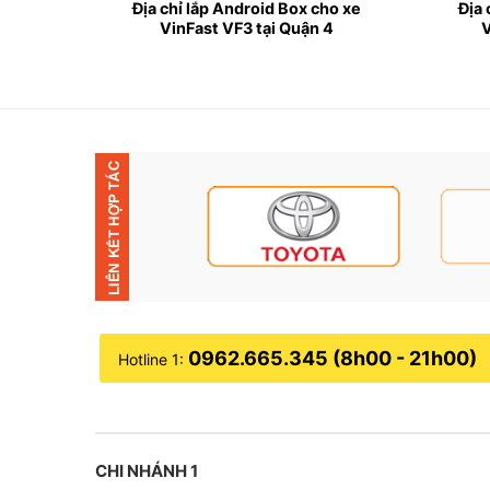
ho xe
Địa chỉ lắp Android Box cho xe
Địa 
c Môn
VinFast VF3 tại Quận 4
V
0962.665.345 (8h00 - 21h00)
Hotline 1:
CHI NHÁNH 1