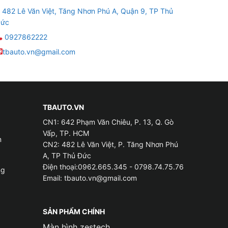
482 Lê Văn Việt, Tăng Nhơn Phú A, Quận 9, TP Thủ
ức
0927862222
tbauto.vn@gmail.com
i TPHCM
TBAUTO.VN
ạn cần kiểm tra áp suất thường xuyên. Bằng
CN1: 642 Phạm Văn Chiêu, P. 13, Q. Gò
oảng cách phanh tăng, lốp xe bị mòn sớm và
Vấp, TP. HCM
m
CN2: 482 Lê Văn Việt, P. Tăng Nhơn Phú
A, TP Thủ Đức
Điện thoại:0962.665.345 - 0798.74.75.76
 toàn hơn khi tham gia giao thông trên đường.
ng
Email:
tbauto.vn@gmail.com
c biệt là về mức tiêu thụ nhiên liệu của xe.
 một chuyến đi xa đường dài.
SẢN PHẨM CHÍNH
Màn hình zestech