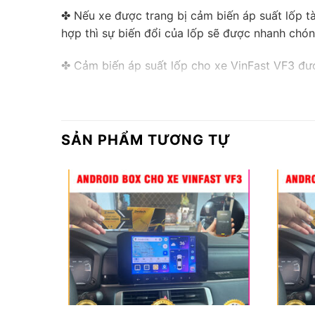
✤ Nếu xe được trang bị cảm biến áp suất lốp t
hợp thì sự biến đổi của lốp sẽ được nhanh chón
✤ Cảm biến áp suất lốp cho xe VinFast VF3 được
như sau:
– Cảm biến áp suất lốp gắn trong: Đầu van cảm
biến cho kết quả chính xác, tuổi thọ của pin t
SẢN PHẨM TƯƠNG TỰ
được chính xác như ban đầu.
– Cảm biến áp suất lốp gắn ngoài: Vị trí lắp đ
tích hợp tính năng khóa cứng đầu nối cảm biến 
thay pin và tuổi thọ cao.
– Tóm lại, trong quá trình lái xe, bạn có thể đá
nhưng những lợi ích mà cảm biến mang lại là n