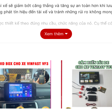
ài xế sẽ giảm bớt căng thẳng và tăng sự an toàn hơn khi l
g phát tín hiệu đến tài xế và tránh những rủi ro không mo
 thiết kế theo đúng nhu cầu, chức năng của nó. Cụ thể có 
Xem thêm
 biến được gắn bên trong lốp xe, khi đó van lốp xe ban đ
hường kéo dài khoảng 1,5 – 2 năm. Khi thay pin sẽ phải thá
ặt của cảm biến được gắn bên ngoài lốp xe, loại cảm biến n
chống trộm và có khả năng hạn chế rung lắc. Ngoài ra, thi
nh giá về cảm biến áp suất lốp loại nào tốt. Áp suất lốp van
hư nhau.