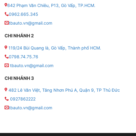
● Mô phỏng 3D: Có
642 Phạm Văn Chiêu, P13, Gò Vấp, TP.HCM.
0962.665.345
● Ghi hành trình: Có
tbauto.vn@gmail.com
● Mắt camera 360: Sony
CHI NHÁNH 2
● Cách phân loại camera 360 TexPad Zone 4
119/24 Bùi Quang là, Gò Vấp, Thành phố HCM.
● Sản phẩm hiện nay có 2 phiên bản đó chính là
0798.74.75.76
TexPad Zone 4 và TexPad Zone 4 Plus.
tbauto.vn@gmail.com
CHI NHÁNH 3
● TexPad Zone 4 là dòng sản phẩm camera 360 độ
có thể dùng chung cho mọi dòng xe.
482 Lê Văn Việt, Tăng Nhơn Phú A, Quận 9, TP Thủ Đức
0927862222
● TexPad Zone 4 Plus là dòng sản phẩm camera 360
độ được thiết kế dành riêng cho các dòng xe ô tô
tbauto.vn@gmail.com
(Mazda, Ford, Hyundai, Honda, Mercedes,…)