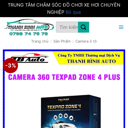
TRUNG TÂM CHĂM SÓC ĐỒ CHƠI XE HƠI CHUYÊN
NGHIỆP
Bỏ qua
Bỏ
Tìm
qua
kiếm:
nội
dung
Trang chủ
/
Sản Phẩm
/
Camera ô tô
-3%