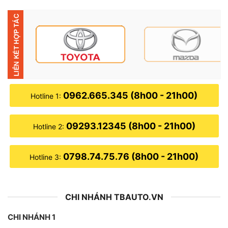
Địa chỉ lắp camera 360 TexPad Zone 4 Pl
0962.665.345 (8h00 - 21h00)
Hotline 1:
▶
Thông số kỹ thuật:
09293.12345 (8h00 - 21h00)
Hotline 2:
● Độ phân giải: Full HD 1080P
0798.74.75.76 (8h00 - 21h00)
Hotline 3:
● Cổng kết nối: HDMI
● Số góc quay: 10 góc quay
CHI NHÁNH TBAUTO.VN
● Chỉ số chống nước: IP67
CHI NHÁNH 1