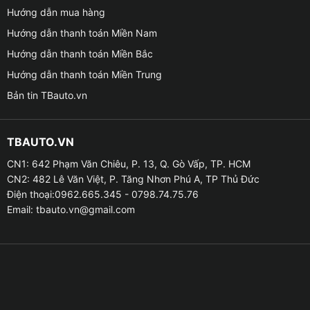
Hướng dẫn mua hàng
Camera 360 TexPad Zone 4 sẽ giúp bạn có thể quan
Hướng dẫn thanh toán Miền Nam
sát được toàn cảnh xung quanh của xe thông qua 4
Hướng dẫn thanh toán Miền Bắc
mắt cam được lắp ở phía trước, phía sau đuôi xe và 2
Hướng dẫn thanh toán Miền Trung
bên của gương xe. Thiết bị này sẽ hỗ trợ hiển thị
những hình ảnh xung quanh xe ô tô với 10 góc nhìn
Bản tin TBauto.vn
khác nhau, bao gồm cả các góc nhìn cơ bản như sau:
TBAUTO.VN
– Toàn cảnh 360 độ: Giúp bạn có thể quan sát tổng
thể toàn cảnh xung quanh xe.
CN1: 642 Phạm Văn Chiêu, P. 13, Q. Gò Vấp, TP. HCM
CN2: 482 Lê Văn Việt, P. Tăng Nhơn Phú A, TP Thủ Đức
– Toàn cảnh 3D: Giúp bạn quan sát toàn cảnh xung
Điện thoại:0962.665.345 - 0798.74.75.76
quanh của xe theo dạng 3D.
Email:
tbauto.vn@gmail.com
– Toàn cảnh góc nhìn từ trên cao xuống dưới: Giúp
bạn có thể quan sát xung quanh của xe từ trên cao.
– Toàn cảnh góc nhìn từ bên trái & bên phải của xe:
Giúp bạn có thể quan sát xung quanh của xe từ 2 bên