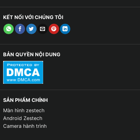
hông.
KẾT NỐI VỚI CHÚNG TÔI
– Toàn cảnh góc nhìn từ phía sau xe: Giúp bạn có
thể quan sát không gian ở phía sau xe.
– Thiết bị có khả năng hiển thị hình ảnh của xe từ nhiều
góc nhìn khác nhau, Camera TexPad Zone 4 này
BẢN QUYỀN NỘI DUNG
còn giúp bạn dễ dàng phát hiện các chướng ngại vật
xung quanh xe của bạn, từ đó bạn có thể chủ động
hơn trong việc né tránh và lái xe an toàn hơn.
SẢN PHẨM CHÍNH
Màn hình zestech
Android Zestech
Camera hành trình