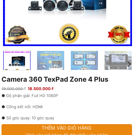
Camera 360 TexPad Zone 4 Plus
Giá
Giá
19.000.000
18.500.000
₫
₫
gốc
hiện
● Độ phân giải: Full HD 1080P
là:
tại
19.000.000 ₫.
là:
18.500.000 ₫.
● Cổng kết nối: HDMI
● Số góc quay: 10 góc quay
THÊM VÀO GIỎ HÀNG
● Chỉ số chống nước: IP67
Click vào giỏ hàng để đặt nhiều sản phẩm