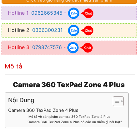
● Mô phỏng 3D: Có
Hotline 1:
0962665345
-
● Ghi hành trình: Có
● Mắt camera 360: Sony
Hotline 2:
0366300231
-
Hotline 3:
0798747576
-
Mô tả
Camera 360 TexPad Zone 4 Plus
Nội Dung
Camera 360 TexPad Zone 4 Plus
Mô tả về sản phẩm camera 360 TexPad Zone 4 Plus
Camera 360 TexPad Zone 4 Plus có các ưu điểm gì nổi bật?