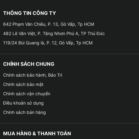
THÔNG TIN CÔNG TY
642 Phạm Văn Chiêu, P. 13, Gò Vấp, Tp HCM
482 Lê Văn Việt, P. Tăng Nhơn Phú A, TP Thủ Đức
119/24 Bùi Quang là, P. 12, Gò Vấp, Tp HCM
CHÍNH SÁCH CHUNG
Chính sách bảo hành, Bảo Trì
Chính sách bảo mật
Địa chỉ lắp camera 360 TexPad Zone 4 Plus 
Chính sách vận chuyển
Điều khoản sử dụng
Camera 360 TexPad Zone 4 Plus có các ưu điểm gì
Chính sách bán hàng
nổi bật?
✦ Hỗ trợ người lái có thể quan sát được xung quanh
MUA HÀNG & THANH TOÁN
xe